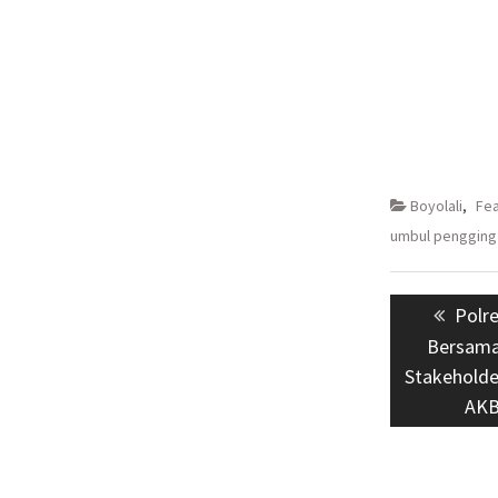
Boyolali
,
Fe
umbul pengging
Navigasi
Prev
Polr
pos
post:
Bersama
Stakeholde
AKB