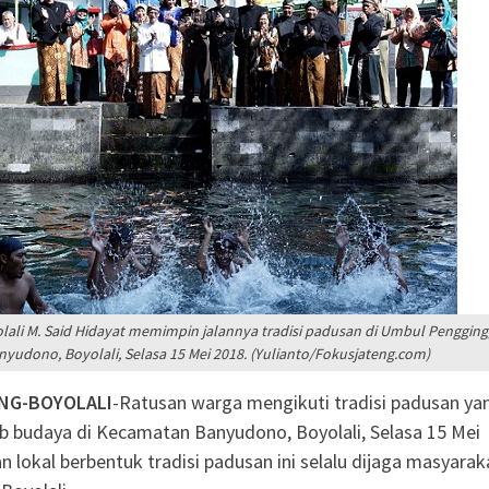
rtai Golkar Sragen
etum Bahlil Lahadalia
Anak Yatim
Sragen
g Baru KB Anak Sholeh
 Karanganyar Dorong
jar Adaptif
ali M. Said Hidayat memimpin jalannya tradisi padusan di Umbul Pengging
nyudono, Boyolali, Selasa 15 Mei 2018. (Yulianto/Fokusjateng.com)
NG-BOYOLALI
-Ratusan warga mengikuti tradisi padusan ya
b budaya di Kecamatan Banyudono, Boyolali, Selasa 15 Mei
n lokal berbentuk tradisi padusan ini selalu dijaga masyarak