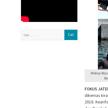
Pengurus DPD Pa
Rayakan Ultah K
di Panti Asuhan 
Muhammadiyah 
Resmikan Gedun
Ngasem, Bupati
Cari
Lingkungan Bela
untuk:
Wabup Boyol
Ba
FOKUS JATE
dikemas kira
2018. Kearifa