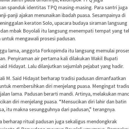
n spanduk identitas TPQ masing-masing. Para santri juga
i-panji ajakan menunaikan ibadah puasa. Sesampainya di
ninggalan keraton Solo, upacara budaya siraman langsung
 dan mbak Boyolali itu langsung menempati tempat yang te
n untuk mengawali prosesi padusan.
gu lama, anggota Forkopimda itu langsung memulai proses
san. Penyiraman air pertama kali dilakukan Wakil Bupati
Said Hidayat. Lalu dilanjutkan sejumlah pejabat yang hadir.
li M. Said Hidayat berharap tradisi padusan dimanfaatkan
ntuk membersihkan diri menjelang puasa. Mengingat tradis
rjalan lama. Padusan berarti mandi. Artinya, melakukan mand
ikan diri menjelang puasa. “Mensucikan diri lahir dan batin
a, itu makna sesungguhnya dari padusan,” terangnya.
a berharap ritual padusan juga sekaligus mendongkrak