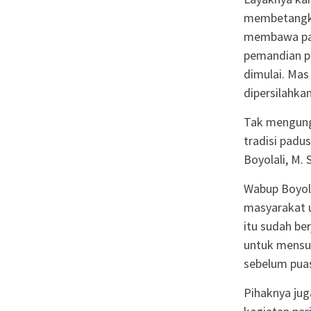
membetangka
membawa panj
pemandian pe
dimulai. Mas
dipersilahka
Tak mengung
tradisi padu
Boyolali, M. 
Wabup Boyola
masyarakat u
itu sudah be
untuk mensuc
sebelum puas
Pihaknya jug