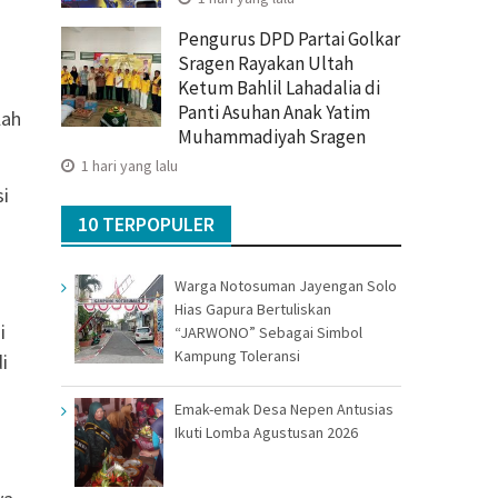
Pengurus DPD Partai Golkar
Sragen Rayakan Ultah
Ketum Bahlil Lahadalia di
Panti Asuhan Anak Yatim
lah
Muhammadiyah Sragen
1 hari yang lalu
i
10 TERPOPULER
Warga Notosuman Jayengan Solo
Hias Gapura Bertuliskan
i
“JARWONO” Sebagai Simbol
Kampung Toleransi
i
Emak-emak Desa Nepen Antusias
Ikuti Lomba Agustusan 2026