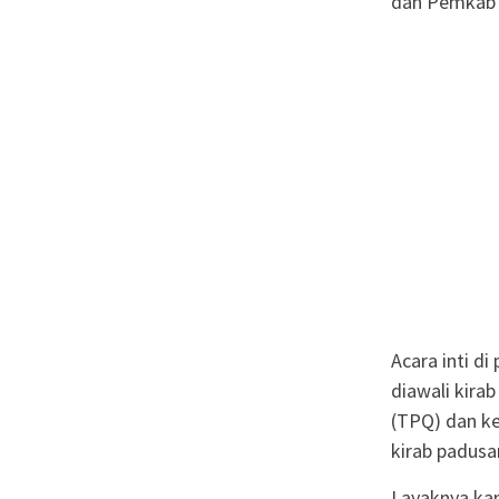
dan Pemkab 
Acara inti d
diawali kira
(TPQ) dan ke
kirab padusa
Layaknya ka