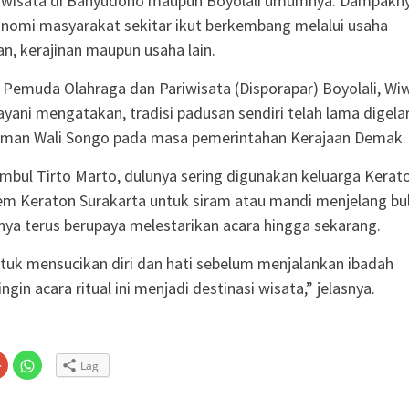
riwisata di Banyudono maupun Boyolali umumnya. Dampakny
nomi masyarakat sekitar ikut berkembang melalui usaha
, kerajinan maupun usaha lain.
 Pemuda Olahraga dan Pariwisata (Disporapar) Boyolali, Wi
ayani mengatakan, tradisi padusan sendiri telah lama digelar
 jaman Wali Songo pada masa pemerintahan Kerajaan Demak.
Umbul Tirto Marto, dulunya sering digunakan keluarga Kerat
em Keraton Surakarta untuk siram atau mandi menjelang bu
nya terus berupaya melestarikan acara hingga sekarang.
tuk mensucikan diri dan hati sebelum menjalankan ibadah
ngin acara ritual ini menjadi destinasi wisata,” jelasnya.
Klik
Klik
Lagi
untuk
untuk
n
gi
berbagi
berbagi
via
di
embuka
er(Membuka
Google+
WhatsApp(Membuka