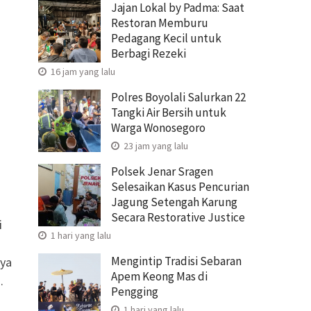
Jajan Lokal by Padma: Saat
Restoran Memburu
Pedagang Kecil untuk
Berbagi Rezeki
16 jam yang lalu
Polres Boyolali Salurkan 22
Tangki Air Bersih untuk
Warga Wonosegoro
23 jam yang lalu
Polsek Jenar Sragen
Selesaikan Kasus Pencurian
Jagung Setengah Karung
Secara Restorative Justice
i
1 hari yang lalu
Mengintip Tradisi Sebaran
nya
Apem Keong Mas di
.
Pengging
1 hari yang lalu