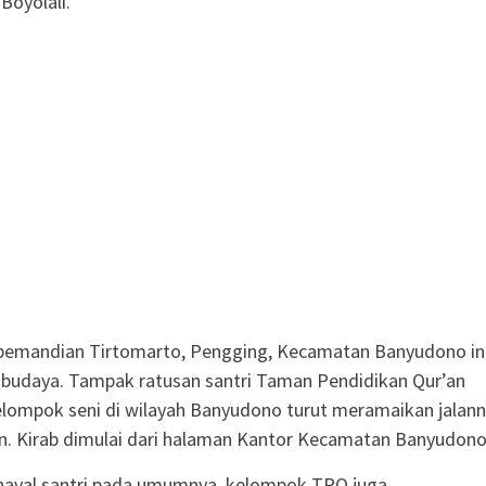
Boyolali.
i pemandian Tirtomarto, Pengging, Kecamatan Banyudono in
b budaya. Tampak ratusan santri Taman Pendidikan Qur’an
lompok seni di wilayah Banyudono turut meramaikan jalan
n. Kirab dimulai dari halaman Kantor Kecamatan Banyudono
naval santri pada umumnya, kelompok TPQ juga