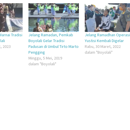
(Membuka
di
la
di
jendela
jendela
yang
yang
baru)
baru)
arnai Tradisi
Jelang Ramadan, Pemkab
Jelang Ramadhan Operas
ali
Boyolali Gelar Tradisi
Yustisi Kembali Digelar
t, 2023
Padusan di Umbul Tirto Marto
Rabu, 30 Maret, 2022
Pengging
dalam "Boyolali"
Minggu, 5 Mei, 2019
dalam "Boyolali"