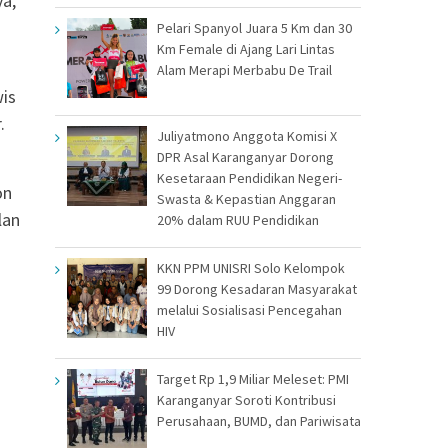
a,
Pelari Spanyol Juara 5 Km dan 30
Km Female di Ajang Lari Lintas
Alam Merapi Merbabu De Trail
wis
.
Juliyatmono Anggota Komisi X
DPR Asal Karanganyar Dorong
Kesetaraan Pendidikan Negeri-
on
Swasta & Kepastian Anggaran
lan
20% dalam RUU Pendidikan
KKN PPM UNISRI Solo Kelompok
99 Dorong Kesadaran Masyarakat
melalui Sosialisasi Pencegahan
HIV
Target Rp 1,9 Miliar Meleset: PMI
Karanganyar Soroti Kontribusi
Perusahaan, BUMD, dan Pariwisata