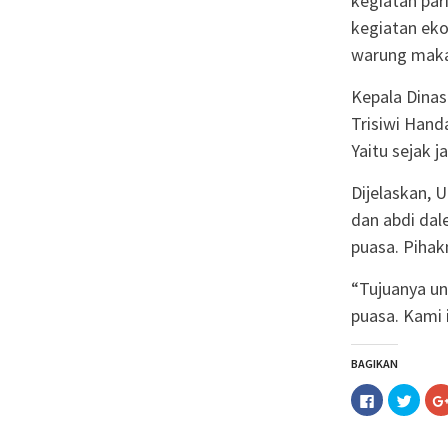
kegiatan pa
kegiatan eko
warung makan
Kepala Dinas
Trisiwi Hand
Yaitu sejak
Dijelaskan, 
dan abdi dal
puasa. Pihak
“Tujuanya un
puasa. Kami i
BAGIKAN
Klik
Klik
untuk
untuk
membagika
berba
di
pada
Facebook(M
Twitt