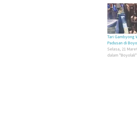
di
di
jendela
jende
yang
yang
baru)
baru)
Tari Gambyong W
Padusan di Boyol
Selasa, 21 Mare
dalam "Boyolali"