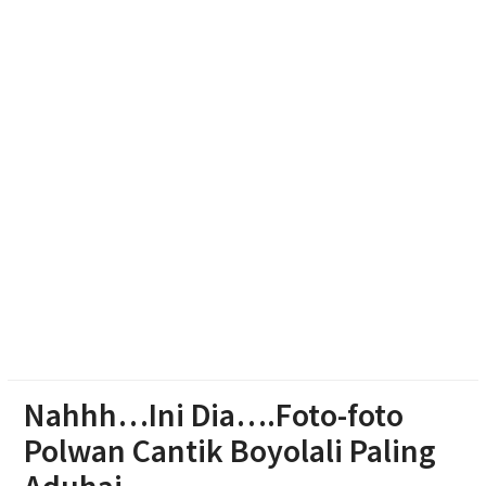
Haedar Nashir Ingatkan Muktamar Nasyiatul
Aisyiyah Utamakan Persaudaraan
Pemprov Jateng Dorong Nasyiatul Aisyiyah Jadi
Mitra Pembangunan
Memasuki Abad Kedua, Nasyiatul Aisyiyah Perkuat
Gerakan Perempuan Muda
Nahhh…Ini Dia….Foto-foto
Polwan Cantik Boyolali Paling