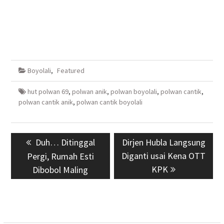
Boyolali
,
Featured
hut polwan 69
,
polwan anik
,
polwan boyolali
,
polwan cantik
,
polwan cantik anik
,
polwan cantik boyolali
Navigasi
Previous
Duh… Ditinggal
Next
Dirjen Hubla Langsung
pos
post:
Diganti usai Kena OTT
post:
Pergi, Rumah Esti
KPK
Dibobol Maling