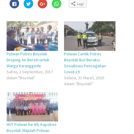
Klik
Klik
Klik
Klik
Lagi
untuk
untuk
untuk
untuk
membagikan
berbagi
berbagi
berbagi
di
pada
via
di
Facebook(Membuka
Twitter(Membuka
Google+
WhatsApp(Membuka
di
di
(Membuka
di
jendela
jendela
di
jendela
yang
yang
jendela
yang
baru)
baru)
yang
baru)
baru)
Polwan Polres Boyolali
Polwan Cantik Polres
Droping Air Bersih untuk
Boyolali Ikut Beraksi
Warga Karanggede
Sosialisasi Pencegahan
Sabtu, 2 September, 2017
Covid-19
dalam "Boyolali"
Selasa, 31 Maret, 2020
dalam "Boyolali"
HUT Polwan Ke-69, Kapolres
Boyolali: Majulah Polwan