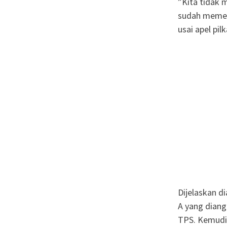
”Kita tidak
sudah memer
usai apel pil
Dijelaskan d
A yang dian
TPS. Kemudia