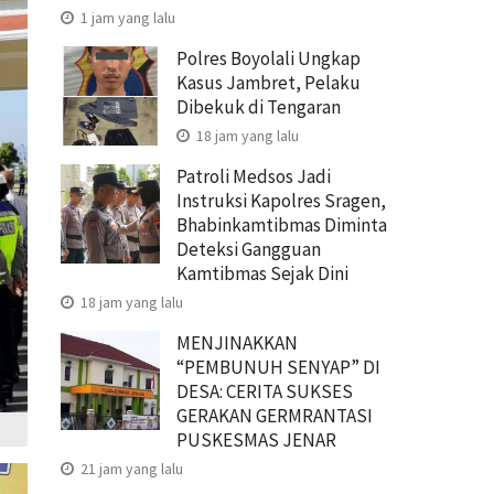
1 jam yang lalu
Polres Boyolali Ungkap
Kasus Jambret, Pelaku
Dibekuk di Tengaran
18 jam yang lalu
Patroli Medsos Jadi
Instruksi Kapolres Sragen,
Bhabinkamtibmas Diminta
Deteksi Gangguan
Kamtibmas Sejak Dini
18 jam yang lalu
MENJINAKKAN
“PEMBUNUH SENYAP” DI
DESA: CERITA SUKSES
GERAKAN GERMRANTASI
PUSKESMAS JENAR
21 jam yang lalu