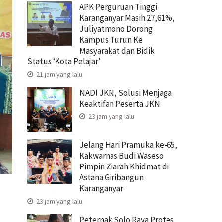
APK Perguruan Tinggi
Karanganyar Masih 27,61%,
Juliyatmono Dorong
Kampus Turun Ke
Masyarakat dan Bidik
Status ‘Kota Pelajar’
21 jam yang lalu
NADI JKN, Solusi Menjaga
Keaktifan Peserta JKN
23 jam yang lalu
Jelang Hari Pramuka ke-65,
Kakwarnas Budi Waseso
Pimpin Ziarah Khidmat di
Astana Giribangun
Karanganyar
23 jam yang lalu
Peternak Solo Raya Protes