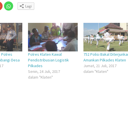
Klik
Klik
Lagi
untuk
untuk
n
gi
berbagi
berbagi
via
di
embuka
er(Membuka
Google+
WhatsApp(Membuka
(Membuka
di
la
di
jendela
jendela
yang
yang
baru)
baru)
, Polres
Polres Klaten Kawal
752 Polisi Bakal Diterjunka
mbangi Desa
Pendistribusian Logistik
Amankan Pilkades Klaten
017
Pilkades
Jumat, 21 Juli, 2017
Senin, 24 Juli, 2017
dalam "Klaten"
dalam "Klaten"