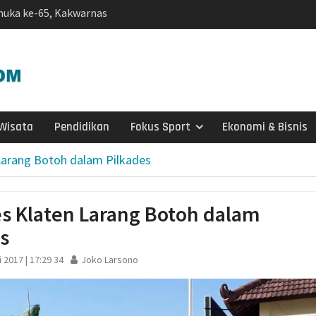
un Karanganyar
aya Protes Pakan
i Jadi Korban
ip Kuno Ditemukan di
i
Desa Brangkal:
ndividu Tingkatkan
KM melalui Pembuatan
Wisata
Pendidikan
Fokus Sport
Ekonomi & Bisnis
gi UMKM
 X DPR RI dan BPS
Larang Botoh dalam Pilkades
cu Semangat Petugas
2026: Capaian Sudah
s Klaten Larang Botoh dalam
 Ungkap Kasus
s
 Dibekuk di Tengaran
adi Instruksi Kapolres
i 2017 | 17:29 34
Joko Larsono
kamtibmas Diminta
an Kamtibmas Sejak