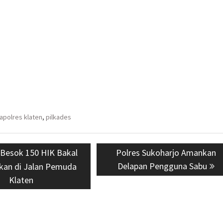
apolres klaten
,
pilkades
us
Besok 150 HIK Bakal
Next
Polres Sukoharjo Amankan
post:
Delapan Pengguna Sabu
kan di Jalan Pemuda
Klaten