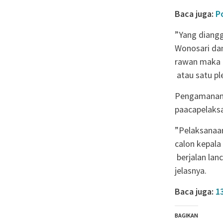
Baca juga:
P
”Yang diang
Wonosari da
rawan maka
atau satu pl
Pengamanan p
paacapelaksa
”Pelaksanaan
calon kepala
berjalan lan
jelasnya.
Baca juga:
1
BAGIKAN