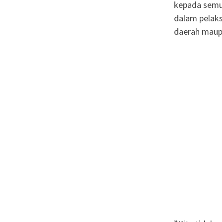
kepada semu
dalam pelak
daerah mau