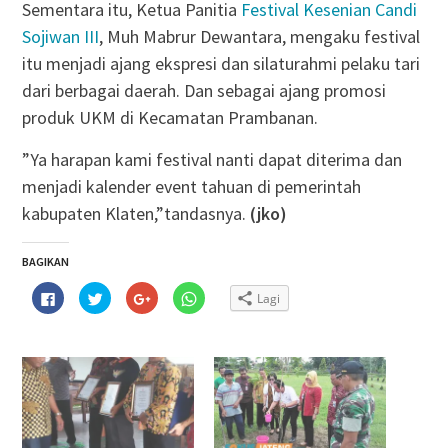
Sementara itu, Ketua Panitia
Festival Kesenian Candi
Sojiwan III
, Muh Mabrur Dewantara, mengaku festival
itu menjadi ajang ekspresi dan silaturahmi pelaku tari
dari berbagai daerah. Dan sebagai ajang promosi
produk UKM di Kecamatan Prambanan.
”Ya harapan kami festival nanti dapat diterima dan
menjadi kalender event tahuan di pemerintah
kabupaten Klaten,”tandasnya.
(jko)
BAGIKAN
Klik
Klik
Klik
Klik
Lagi
untuk
untuk
untuk
untuk
membagikan
berbagi
berbagi
berbagi
di
pada
via
di
Facebook(Membuka
Twitter(Membuka
Google+
WhatsApp(Membuka
di
di
(Membuka
di
jendela
jendela
di
jendela
yang
yang
jendela
yang
baru)
baru)
yang
baru)
baru)