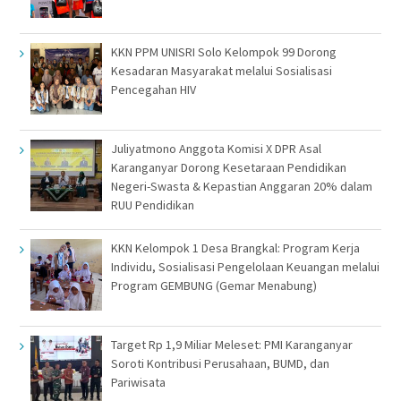
KKN PPM UNISRI Solo Kelompok 99 Dorong
Kesadaran Masyarakat melalui Sosialisasi
Pencegahan HIV
Juliyatmono Anggota Komisi X DPR Asal
Karanganyar Dorong Kesetaraan Pendidikan
Negeri-Swasta & Kepastian Anggaran 20% dalam
RUU Pendidikan
KKN Kelompok 1 Desa Brangkal: Program Kerja
Individu, Sosialisasi Pengelolaan Keuangan melalui
Program GEMBUNG (Gemar Menabung)
Target Rp 1,9 Miliar Meleset: PMI Karanganyar
Soroti Kontribusi Perusahaan, BUMD, dan
Pariwisata