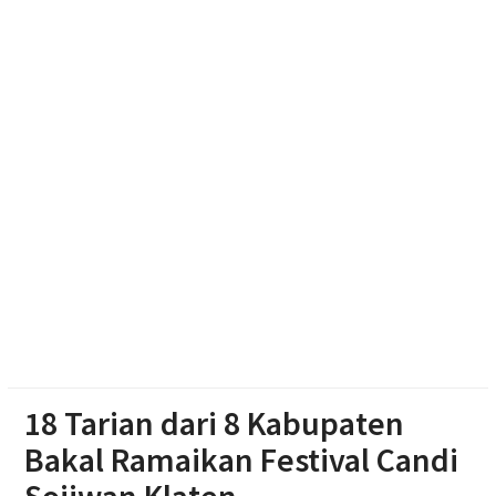
Jateng-Kaltim Kolaborasi, Teken 19 Kerja Sama
Ekonomi Senilai Rp 20,2 Triliun
Abimanyu, Bermodal Sewa Laptop Rp 50 Ribu Lolos
Ujian CBT Domisili Kampus UNY
Dukung Kota Berkelanjutan, IPB University Inisiasi
Kolaborasi Pengelolaan Rusa Timor di Surakarta
18 Tarian dari 8 Kabupaten
Bakal Ramaikan Festival Candi