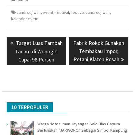
candi sojiwan
,
event
,
festival
,
festival candi sojiwan
,
kalender event
Navigasi
Previous
Target Luas Tambah
Next
Pabrik Rokok Gunakan
pos
post:
post:
Tembakau Impor,
Tanam di Wonogiri
Petani Klaten Resah
Capai 98 Persen
10 TERPOPULER
Warga Notosuman Jayengan Solo Hias Gapura
Bertuliskan “JARWONO” Sebagai Simbol Kampung