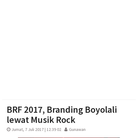
Pengging
Pengurus DPD Partai Golkar Sragen Rayakan Ultah
Ketum Bahlil Lahadalia di Panti Asuhan Anak Yatim
Muhammadiyah Sragen
Soal Seragam Gratis untuk Madrasah, Sekda
Boyolali: Sudah Kami Hitung Anggarannya
BRF 2017, Branding Boyolali
lewat Musik Rock
Jumat, 7 Juli 2017 | 12:39 02
Gunawan