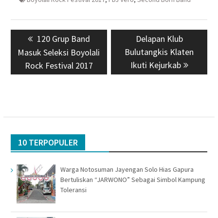
Navigasi
Previous
120 Grup Band
Next
Delapan Klub
pos
post:
Bulutangkis Klaten
post:
Masuk Seleksi Boyolali
Ikuti Kejurkab
Rock Festival 2017
10 TERPOPULER
Warga Notosuman Jayengan Solo Hias Gapura
Bertuliskan “JARWONO” Sebagai Simbol Kampung
Toleransi