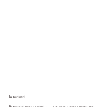
Nasional
Boyolali Rock Festival 2017
,
FDJ Vero
,
Second Born Band