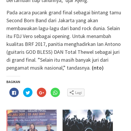
bertambah tiap tahunnya,” ujar Ajeng.
Pada acara pucank grand final sebagai bintang tamu
Second Born Band dari Jakarta yang akan
membawakan lagu-lagu dari band rock dunia. Selain
itu FDJ Vero sebagai opening. Untuk menambah
kualitas BRF 2017, panitia menghadirkan Ian Antono
(guitaris GOD BLESS) DAN Total Thewel sebagai juri
di grand final. ”Selain itu masih banyak juri dari
pengamat musik nasional,” tandasnya.
(nto)
BAGIKAN
Klik
Klik
Klik
Klik
Lagi
untuk
untuk
untuk
untuk
membagikan
berbagi
berbagi
berbagi
di
pada
via
di
Facebook(Membuka
Twitter(Membuka
Google+
WhatsApp(Membuka
di
di
(Membuka
di
jendela
jendela
di
jendela
yang
yang
jendela
yang
baru)
baru)
yang
baru)
baru)