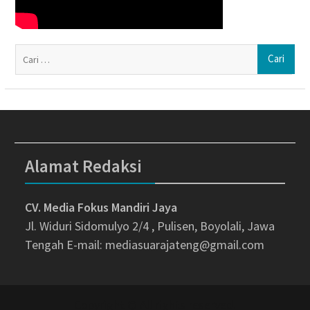
Ca
un
Alamat Redaksi
CV. Media Fokus Mandiri Jaya
Jl. Widuri Sidomulyo 2/4 , Pulisen, Boyolali, Jawa
Tengah
E-mail: mediasuarajateng@gmail.com
Copyright © All rights reserved.