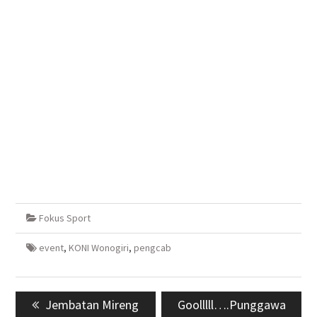
Fokus Sport
event
,
KONI Wonogiri
,
pengcab
Navigasi
Previous
Jembatan Mireng
Next
Goolllll….Punggawa
pos