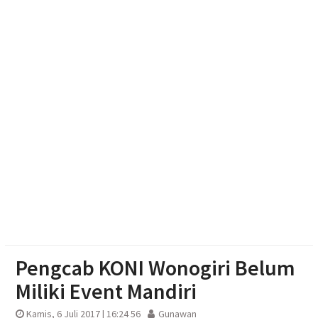
Muktamar Nasyiatul Aisyiyah Pilih 13 Formatur
Periode 2026-2030
Paylater Ancam Ketahanan Keluarga, Literasi
Keuangan jadi Benteng Utama
Nasyiatul Aisyiyah Dorong Kader Perempuan Muda
Mandiri di Era Digital
Pengcab KONI Wonogiri Belum
Miliki Event Mandiri
Kamis, 6 Juli 2017 | 16:24 56
Gunawan