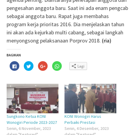
pengesahan anggota baru. Saat ini ada enam pengcab
sebagai anggota baru. Rapat juga membahas
program kerja prioritas 2016. Dia menjelaskan tahun
ini akan ada kejurkab multi cabang, sebagai langkah
menyongsong pelaksanaan Porprov 2018.
(ria)
BAGIKAN
Klik
Klik
Klik
Klik
Lagi
untuk
untuk
untuk
untuk
membagikan
berbagi
berbagi
berbagi
di
pada
via
di
Facebook(Membuka
Twitter(Membuka
Google+
WhatsApp(Membuka
di
di
(Membuka
di
jendela
jendela
di
jendela
yang
yang
jendela
yang
baru)
baru)
yang
baru)
baru)
Sungkono Ketua KONI
KONI Wonogiri Harus
Wonogiri Periode 2023-2027
Perbaiki Prestasi
Senin, 6 November, 2023
Senin, 4 Desember, 2023
dalam "Featured"
dalam "Featured"