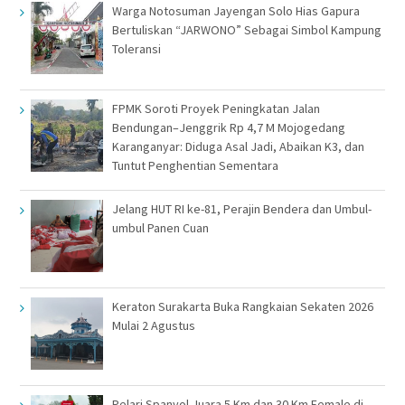
Warga Notosuman Jayengan Solo Hias Gapura
Bertuliskan “JARWONO” Sebagai Simbol Kampung
Toleransi
FPMK Soroti Proyek Peningkatan Jalan
Bendungan–Jenggrik Rp 4,7 M Mojogedang
Karanganyar: Diduga Asal Jadi, Abaikan K3, dan
Tuntut Penghentian Sementara
Jelang HUT RI ke-81, Perajin Bendera dan Umbul-
umbul Panen Cuan
Keraton Surakarta Buka Rangkaian Sekaten 2026
Mulai 2 Agustus
Pelari Spanyol Juara 5 Km dan 30 Km Female di