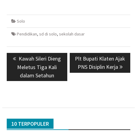
Solo
Pendidikan
,
sd di solo
,
sekolah dasar
Navigasi
Previous
Kawah Sileri Dieng
Next
Plt Bupati Klaten Ajak
pos
post:
post:
PNS Disiplin Kerja
Meletus Tiga Kali
dalam Setahun
10 TERPOPULER