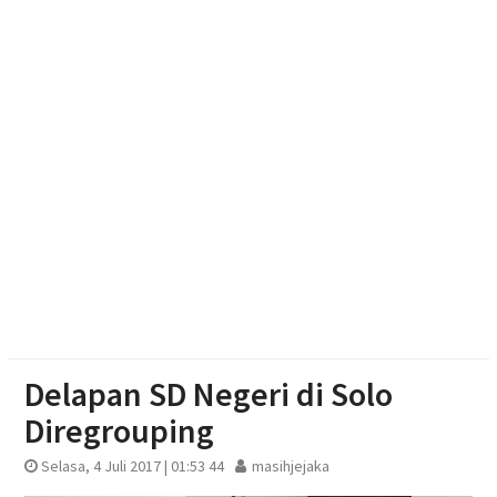
Pengurus DPD Partai Golkar Sragen Rayakan Ultah
Ketum Bahlil Lahadalia di Panti Asuhan Anak Yatim
Muhammadiyah Sragen
Delapan SD Negeri di Solo
Diregrouping
Selasa, 4 Juli 2017 | 01:53 44
masihjejaka