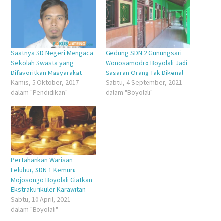
jendela
jendela
di
jendela
yang
yang
jendela
yang
baru)
baru)
yang
baru)
baru)
Saatnya SD Negeri Mengaca
Gedung SDN 2 Gunungsari
Sekolah Swasta yang
Wonosamodro Boyolali Jadi
Difavoritkan Masyarakat
Sasaran Orang Tak Dikenal
Kamis, 5 Oktober, 2017
Sabtu, 4 September, 2021
dalam "Pendidikan"
dalam "Boyolali"
Pertahankan Warisan
Leluhur, SDN 1 Kemuru
Mojosongo Boyolali Giatkan
Ekstrakurikuler Karawitan
Sabtu, 10 April, 2021
dalam "Boyolali"