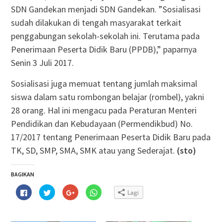
SDN Gandekan menjadi SDN Gandekan. ”Sosialisasi
sudah dilakukan di tengah masyarakat terkait
penggabungan sekolah-sekolah ini. Terutama pada
Penerimaan Peserta Didik Baru (PPDB),” paparnya
Senin 3 Juli 2017.
Sosialisasi juga memuat tentang jumlah maksimal
siswa dalam satu rombongan belajar (rombel), yakni
28 orang. Hal ini mengacu pada Peraturan Menteri
Pendidikan dan Kebudayaan (Permendikbud) No.
17/2017 tentang Penerimaan Peserta Didik Baru pada
TK, SD, SMP, SMA, SMK atau yang Sederajat.
(sto)
BAGIKAN
Klik
Klik
Klik
Klik
Lagi
untuk
untuk
untuk
untuk
membagikan
berbagi
berbagi
berbagi
di
pada
via
di
Facebook(Membuka
Twitter(Membuka
Google+
WhatsApp(Membuka
di
di
(Membuka
di