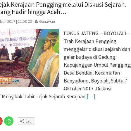
ejak Kerajaan Pengging melalui Diskusi Sejarah.
yang Hadir hingga Aceh…
ber 2017 | 11:53 20
Gunawan
FOKUS JATENG – BOYOLALI –
Trah Kerajaan Pengging
menggelar diskusi sejarah dan
gelar budaya di Gedung
Kapujanggan Umbul Pengging
Desa Bendan, Kecamatan
Banyudono, Boyolali, Sabtu 7
Oktober 2017. Diskusi
Menyibak Tabir Jejak Sejarah Kerajaan
[…]
Klik
Klik
Lagi
untuk
untuk
n
gi
berbagi
berbagi
via
di