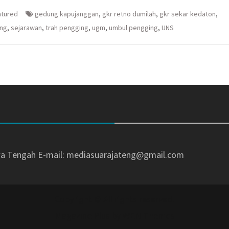
embuka
er(Membuka
Google+
WhatsApp(Membuka
(Membuka
di
atured
gedung kapujanggan
,
gkr retno dumilah
,
gkr sekar kedaton
,
la
di
jendela
jendela
yang
ing
,
sejarawan
,
trah pengging
,
ugm
,
umbul pengging
,
UNS
yang
baru)
baru)
awa Tengah
E-mail: mediasuarajateng@gmail.com
Copyright © All rights reserved.
Magazine Plus by
WEN Themes