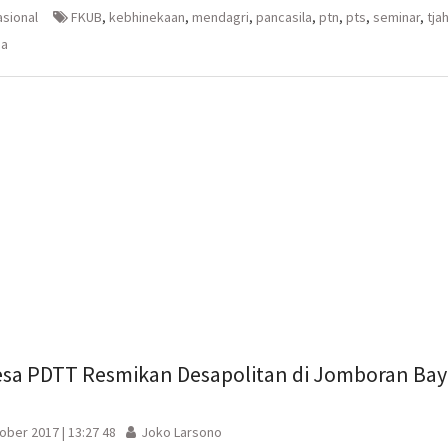
embuka
er(Membuka
Google+
WhatsApp(Membuka
(Membuka
di
asional
FKUB
,
kebhinekaan
,
mendagri
,
pancasila
,
ptn
,
pts
,
seminar
,
tja
la
di
jendela
jendela
yang
sa
yang
baru)
baru)
esa PDTT Resmikan Desapolitan di Jomboran Bay
ober 2017 | 13:27 48
Joko Larsono