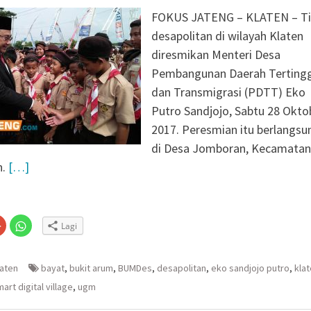
FOKUS JATENG – KLATEN – T
desapolitan di wilayah Klaten
diresmikan Menteri Desa
Pembangunan Daerah Tertingg
dan Transmigrasi (PDTT) Eko
Putro Sandjojo, Sabtu 28 Okto
2017. Peresmian itu berlangsu
di Desa Jomboran, Kecamatan
n.
[…]
Klik
Klik
Lagi
untuk
untuk
n
gi
berbagi
berbagi
via
di
embuka
er(Membuka
Google+
WhatsApp(Membuka
(Membuka
di
laten
bayat
,
bukit arum
,
BUMDes
,
desapolitan
,
eko sandjojo putro
,
kla
la
di
jendela
jendela
yang
art digital village
,
ugm
yang
baru)
baru)