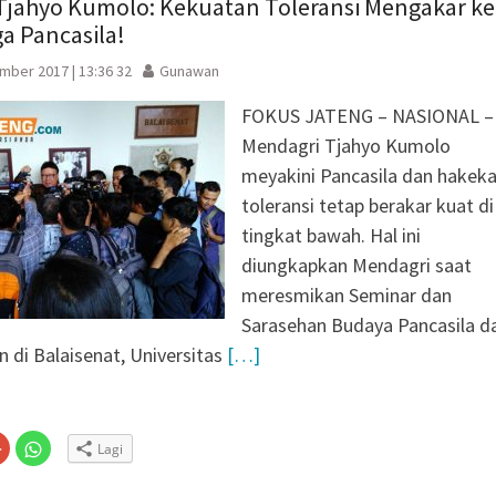
Tjahyo Kumolo: Kekuatan Toleransi Mengakar ke
a Pancasila!
mber 2017 | 13:36 32
Gunawan
FOKUS JATENG – NASIONAL –
Mendagri Tjahyo Kumolo
meyakini Pancasila dan hakek
toleransi tetap berakar kuat di
tingkat bawah. Hal ini
diungkapkan Mendagri saat
meresmikan Seminar dan
Sarasehan Budaya Pancasila d
 di Balaisenat, Universitas
[…]
Klik
Klik
Lagi
untuk
untuk
n
gi
berbagi
berbagi
via
di