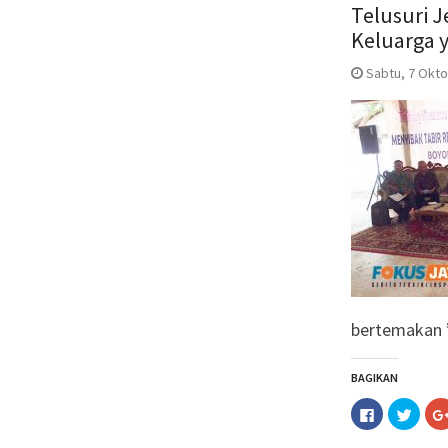
Telusuri J
Keluarga 
Sabtu, 7 Okto
bertemakan ”
BAGIKAN
Klik
Klik
untuk
untuk
membagika
berba
di
pada