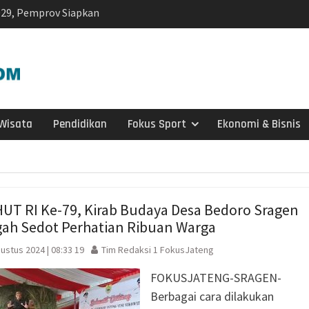
p1,2 Triliun
h di Wonosegoro,
r Sungai Demi
siden Kebakaran
ng SD Negeri 1
i
olaborasi, Teken 19
Wisata
Pendidikan
Fokus Sport
Ekonomi & Bisnis
mi Senilai Rp 20,2
odal Sewa Laptop Rp
ian CBT Domisili
HUT RI Ke-79, Kirab Budaya Desa Bedoro Sragen
kelanjutan, IPB
ah Sedot Perhatian Ribuan Warga
si Kolaborasi
ustus 2024 | 08:33 19
Tim Redaksi 1 FokusJateng
a Timor di Surakarta
a dan Kebakaran
FOKUSJATENG-SRAGEN-
ragen Siagakan 479
Berbagai cara dilakukan
i Musim Kemarau