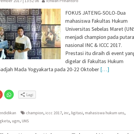
ember 2017 | 13:52 06
Ichwan Prihantoro
FOKUS JATENG-SOLO-Dua
mahasiswa Fakultas Hukum
Universitas Sebelas Maret (UN
menjadi champion pada putar
nasional INC & ICCC 2017.
Prestasi itu diraih di event yan
digelar di Fakultas Hukum
 Gadjah Mada Yogyakarta pada 20-22 Oktober
[…]
Klik
Klik
Lagi
untuk
untuk
n
gi
berbagi
berbagi
via
di
embuka
er(Membuka
Google+
WhatsApp(Membuka
(Membuka
di
endidikan
champion
,
iccc 2017
,
inc
,
ligitasi
,
mahasiswa hukum uns
,
la
di
jendela
jendela
yang
gketa
,
ugm
,
UNS
yang
baru)
baru)