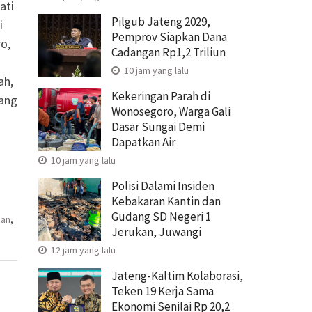
ati
Pilgub Jateng 2029,
i
Pemprov Siapkan Dana
o,
Cadangan Rp1,2 Triliun
10 jam yang lalu
ah,
Kekeringan Parah di
yang
Wonosegoro, Warga Gali
Dasar Sungai Demi
Dapatkan Air
10 jam yang lalu
Polisi Dalami Insiden
Kebakaran Kantin dan
Gudang SD Negeri 1
an
,
Jerukan, Juwangi
12 jam yang lalu
Jateng-Kaltim Kolaborasi,
Teken 19 Kerja Sama
Ekonomi Senilai Rp 20,2