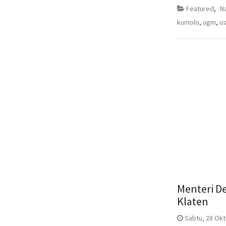
Facebook(M
Twitt
di
di
Featured
,
N
jendela
jende
yang
yang
kumolo
,
ugm
,
u
baru)
baru)
Menteri D
Klaten
Sabtu, 28 Okt