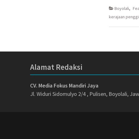
Facebook(M
Twitt
di
di
Boyolali
,
Fe
jendela
jende
yang
yang
kerajaan pengg
baru)
baru)
Alamat Redaksi
CV. Media Fokus Mandiri Jaya
Jl. Widuri Sidomulyo 2/4 , Pulisen, Boyolali, J