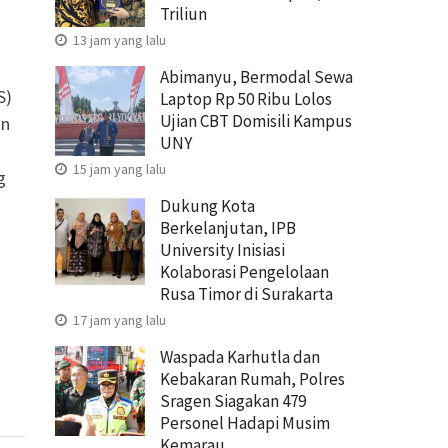
Triliun
13 jam yang lalu
Abimanyu, Bermodal Sewa
S)
Laptop Rp 50 Ribu Lolos
Ujian CBT Domisili Kampus
an
UNY
15 jam yang lalu
g
Dukung Kota
Berkelanjutan, IPB
University Inisiasi
Kolaborasi Pengelolaan
Rusa Timor di Surakarta
17 jam yang lalu
Waspada Karhutla dan
Kebakaran Rumah, Polres
Sragen Siagakan 479
Personel Hadapi Musim
Kemarau