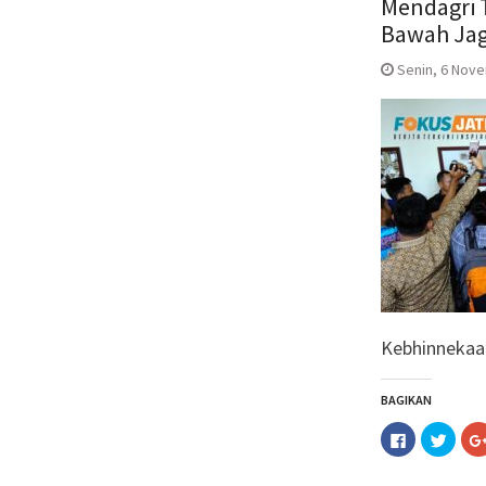
Mendagri 
Bawah Jag
Senin, 6 Nove
Kebhinnekaan
BAGIKAN
Klik
Klik
untuk
untuk
membagika
berba
di
pada