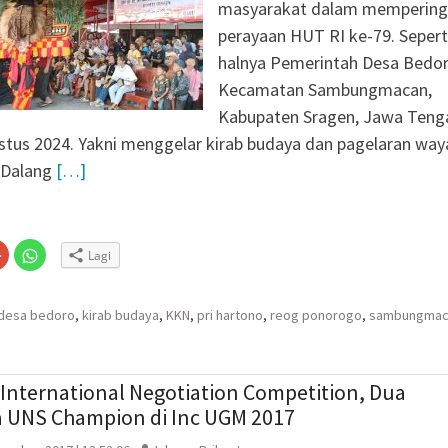
masyarakat dalam mempering
 X DPR RI dan BPS
perayaan HUT RI ke-79. Sepert
cu Semangat Petugas
2026: Capaian Sudah
halnya Pemerintah Desa Bedor
Kecamatan Sambungmacan,
 Ungkap Kasus
Kabupaten Sragen, Jawa Teng
 Dibekuk di Tengaran
tus 2024. Yakni menggelar kirab budaya dan pagelaran wa
Lapuk, Rumah Warga
 Dalang
[…]
habinkamtibmas
 Salurkan Bantuan
Klik
Klik
Lagi
untuk
untuk
n
gi
berbagi
berbagi
via
di
embuka
er(Membuka
Google+
WhatsApp(Membuka
(Membuka
di
desa bedoro
,
kirab budaya
,
KKN
,
pri hartono
,
reog ponorogo
,
sambungmac
la
di
jendela
jendela
yang
yang
baru)
baru)
International Negotiation Competition, Dua
 UNS Champion di Inc UGM 2017