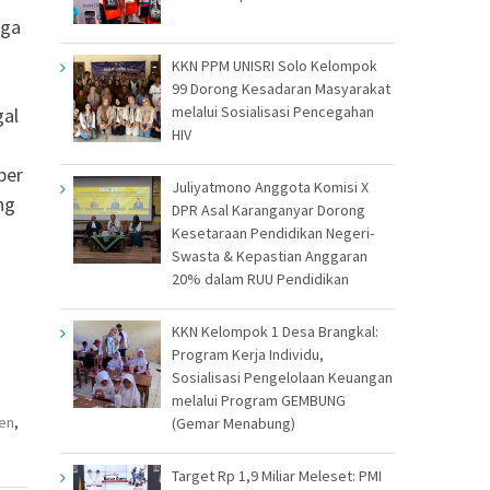
iga
KKN PPM UNISRI Solo Kelompok
99 Dorong Kesadaran Masyarakat
melalui Sosialisasi Pencegahan
al
HIV
ber
Juliyatmono Anggota Komisi X
ng
DPR Asal Karanganyar Dorong
Kesetaraan Pendidikan Negeri-
Swasta & Kepastian Anggaran
20% dalam RUU Pendidikan
KKN Kelompok 1 Desa Brangkal:
Program Kerja Individu,
Sosialisasi Pengelolaan Keuangan
melalui Program GEMBUNG
ten
,
(Gemar Menabung)
Target Rp 1,9 Miliar Meleset: PMI