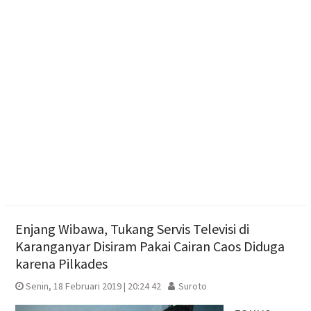
Kemarau
ISRA 2026 Apresiasi 99 Program CSR dari 89
Perusahaan
Dua Pria Asal Grobogan Ditangkap Saat Hendak
Edarkan Narkoba di Boyolali
Enjang Wibawa, Tukang Servis Televisi di
Karanganyar Disiram Pakai Cairan Caos Diduga
karena Pilkades
Senin, 18 Februari 2019 | 20:24 42
Suroto