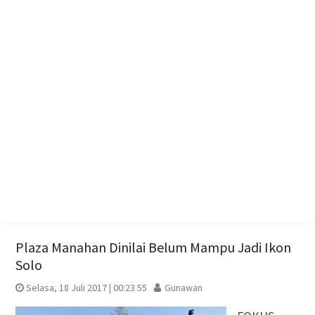
Ketum Bahlil Lahadalia di Panti Asuhan Anak Yatim
Muhammadiyah Sragen
Resmikan Gedung Baru KB Anak Sholeh Ngasem,
Bupati Karanganyar Dorong Lingkungan Belajar
Adaptif
Emak-emak Desa Nepen Antusias Ikuti Lomba
Agustusan 2026
Plaza Manahan Dinilai Belum Mampu Jadi Ikon
Solo
Selasa, 18 Juli 2017 | 00:23 55
Gunawan