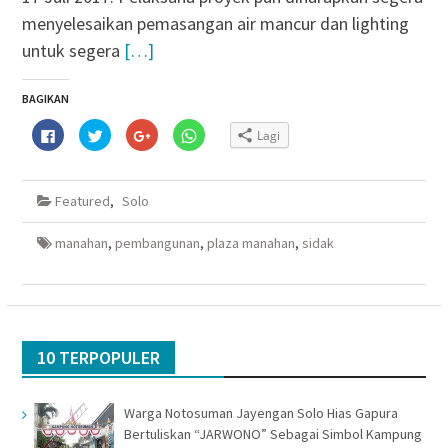
menyelesaikan pemasangan air mancur dan lighting
untuk segera
[…]
BAGIKAN
Klik
Klik
Klik
Klik
Lagi
untuk
untuk
untuk
untuk
membagikan
berbagi
berbagi
berbagi
di
pada
via
di
Facebook(Membuka
Twitter(Membuka
Google+
WhatsApp(Membuka
di
di
(Membuka
di
Featured
,
Solo
jendela
jendela
di
jendela
yang
yang
jendela
yang
baru)
baru)
yang
baru)
baru)
manahan
,
pembangunan
,
plaza manahan
,
sidak
10 TERPOPULER
Warga Notosuman Jayengan Solo Hias Gapura
Bertuliskan “JARWONO” Sebagai Simbol Kampung