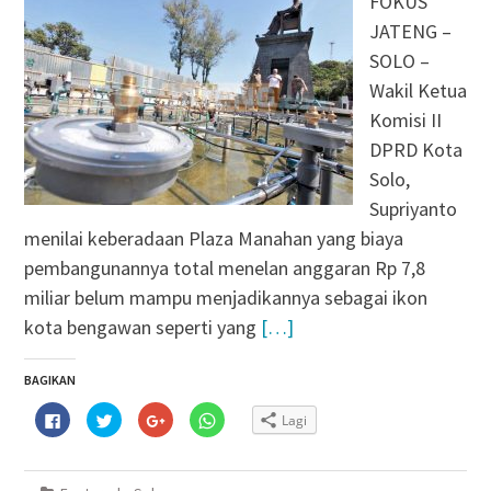
FOKUS
JATENG –
SOLO –
Wakil Ketua
Komisi II
DPRD Kota
Solo,
Supriyanto
menilai keberadaan Plaza Manahan yang biaya
pembangunannya total menelan anggaran Rp 7,8
miliar belum mampu menjadikannya sebagai ikon
kota bengawan seperti yang
[…]
BAGIKAN
Klik
Klik
Klik
Klik
Lagi
untuk
untuk
untuk
untuk
membagikan
berbagi
berbagi
berbagi
di
pada
via
di
Facebook(Membuka
Twitter(Membuka
Google+
WhatsApp(Membuka
di
di
(Membuka
di