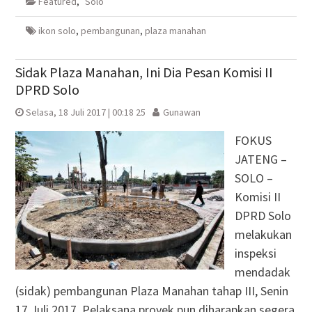
Featured
,
Solo
jendela
jendela
di
jendela
yang
yang
jendela
yang
baru)
baru)
yang
baru)
baru)
ikon solo
,
pembangunan
,
plaza manahan
Sidak Plaza Manahan, Ini Dia Pesan Komisi II
DPRD Solo
Selasa, 18 Juli 2017 | 00:18 25
Gunawan
FOKUS
JATENG –
SOLO –
Komisi II
DPRD Solo
melakukan
inspeksi
mendadak
(sidak) pembangunan Plaza Manahan tahap III, Senin
17 Juli 2017. Pelaksana proyek pun diharapkan segera