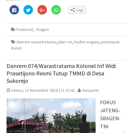
Klik
Klik
Klik
Klik
Lagi
untuk
untuk
untuk
untuk
membagikan
berbagi
berbagi
berbagi
di
pada
via
di
Facebook(Membuka
Twitter(Membuka
Google+
WhatsApp(Membuka
di
di
(Membuka
di
Featured
,
Sragen
jendela
jendela
di
jendela
yang
yang
jendela
yang
baru)
baru)
yang
baru)
baru)
danrem warastratama
,
jalan cor
,
kodim sragen
,
penutupan
tmmd
Danrem 074/Warastratama Kolonel Inf Widi
Prasetijono Resmi Tutup TMMD di Desa
Sukorejo
Selasa, 13 November 2018 | 11:32 41
Huriyanto
FOKUS
JATENG-
SRAGEN-
TNI