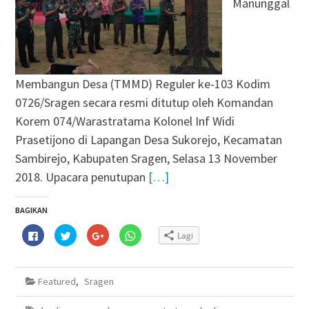
Manunggal
Membangun Desa (TMMD) Reguler ke-103 Kodim
0726/Sragen secara resmi ditutup oleh Komandan
Korem 074/Warastratama Kolonel Inf Widi
Prasetijono di Lapangan Desa Sukorejo, Kecamatan
Sambirejo, Kabupaten Sragen, Selasa 13 November
2018. Upacara penutupan
[…]
BAGIKAN
Klik
Klik
Klik
Klik
Lagi
untuk
untuk
untuk
untuk
membagikan
berbagi
berbagi
berbagi
di
pada
via
di
Facebook(Membuka
Twitter(Membuka
Google+
WhatsApp(Membuka
di
di
(Membuka
di
Featured
,
Sragen
jendela
jendela
di
jendela
yang
yang
jendela
yang
baru)
baru)
yang
baru)
baru)