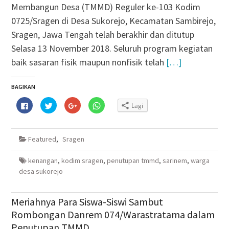
Membangun Desa (TMMD) Reguler ke-103 Kodim
0725/Sragen di Desa Sukorejo, Kecamatan Sambirejo,
Sragen, Jawa Tengah telah berakhir dan ditutup
Selasa 13 November 2018. Seluruh program kegiatan
baik sasaran fisik maupun nonfisik telah
[…]
BAGIKAN
Klik
Klik
Klik
Klik
Lagi
untuk
untuk
untuk
untuk
membagikan
berbagi
berbagi
berbagi
di
pada
via
di
Facebook(Membuka
Twitter(Membuka
Google+
WhatsApp(Membuka
di
di
(Membuka
di
Featured
,
Sragen
jendela
jendela
di
jendela
yang
yang
jendela
yang
baru)
baru)
yang
baru)
baru)
kenangan
,
kodim sragen
,
penutupan tmmd
,
sarinem
,
warga
desa sukorejo
Meriahnya Para Siswa-Siswi Sambut
Rombongan Danrem 074/Warastratama dalam
Penutupan TMMD