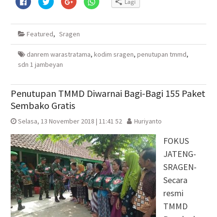
Lagi
untuk
untuk
untuk
untuk
membagikan
berbagi
berbagi
berbagi
di
pada
via
di
Facebook(Membuka
Twitter(Membuka
Google+
WhatsApp(Membuka
di
di
(Membuka
di
Featured
,
Sragen
jendela
jendela
di
jendela
yang
yang
jendela
yang
baru)
baru)
yang
baru)
baru)
danrem warastratama
,
kodim sragen
,
penutupan tmmd
,
sdn 1 jambeyan
Penutupan TMMD Diwarnai Bagi-Bagi 155 Paket
Sembako Gratis
Selasa, 13 November 2018 | 11:41 52
Huriyanto
FOKUS
JATENG-
SRAGEN-
Secara
resmi
TMMD