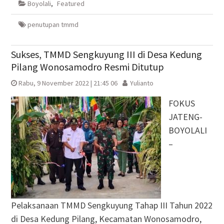
Boyolali
,
Featured
jendela
jendela
di
jendela
yang
yang
jendela
yang
baru)
baru)
yang
baru)
baru)
penutupan tmmd
Sukses, TMMD Sengkuyung III di Desa Kedung
Pilang Wonosamodro Resmi Ditutup
Rabu, 9 November 2022 | 21:45 06
Yulianto
FOKUS
JATENG-
BOYOLALI
–
Pelaksanaan TMMD Sengkuyung Tahap III Tahun 2022
di Desa Kedung Pilang, Kecamatan Wonosamodro,