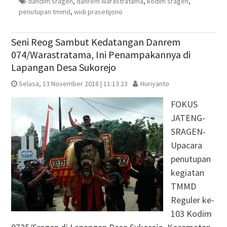
dandim sragen
,
danrem warastratama
,
kodim sragen
,
penutupan tmmd
,
widi prasetijono
Seni Reog Sambut Kedatangan Danrem
074/Warastratama, Ini Penampakannya di
Lapangan Desa Sukorejo
Selasa, 13 November 2018 | 11:13 23
Huriyanto
FOKUS
JATENG-
SRAGEN-
Upacara
penutupan
kegiatan
TMMD
Reguler ke-
103 Kodim