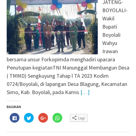
JATENG-
BOYOLALI-
Wakil
Bupati
Boyolali
Wahyu
Irawan
bersama unsur Forkopimda menghadiri upacara
Penutupan kegiatanTNI Manunggal Membangun Desa
( TMMD) Sengkuyung Tahap l TA 2023 Kodim
0724/Boyolali, di lapangan Desa Blagung, Kecamatan
Simo, Kab. Boyolali, pada Kamis
[…]
BAGIKAN
Klik
Klik
Klik
Klik
Lagi
untuk
untuk
untuk
untuk
membagikan
berbagi
berbagi
berbagi
di
pada
via
di
Facebook(Membuka
Twitter(Membuka
Google+
WhatsApp(Membuka
di
di
(Membuka
di