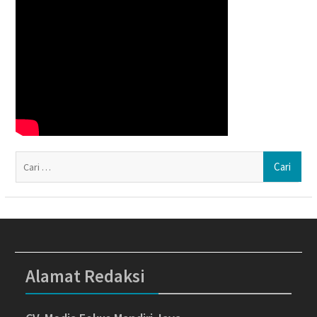
Ca
un
Alamat Redaksi