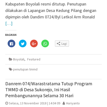
Kabupaten Boyolali resmi ditutup. Penutupan
dilakukan di Lapangan Desa Kedung Pilang dengan
dipimpin oleh Dandim 0724/Byl Letkol Arm Ronald
[…]
BAGIKAN
Klik
Klik
Klik
Klik
Lagi
untuk
untuk
untuk
untuk
membagikan
berbagi
berbagi
berbagi
di
pada
via
di
Facebook(Membuka
Twitter(Membuka
Google+
WhatsApp(Membuka
di
di
(Membuka
di
Boyolali
,
Featured
jendela
jendela
di
jendela
yang
yang
jendela
yang
baru)
baru)
yang
baru)
baru)
penutupan tmmd
Danrem 074/Warastratama Tutup Program
TMMD di Desa Sukorejo, Ini Hasil
Pembangunannya Selama 30 Hari
Selasa, 13 November 2018 | 14:04 09
Huriyanto