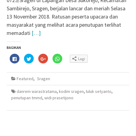
0725/Sragen di Lapangan Desa Sukorejo, Kecamatan
Sambirejo, Sragen, berjalan lancar dan meriah Selasa
13 November 2018. Ratusan peserta upacara dan
masyarakat yang melihat acara penutupan terlihat
memadati
[…]
BAGIKAN
Klik
Klik
Klik
Klik
Lagi
untuk
untuk
untuk
untuk
membagikan
berbagi
berbagi
berbagi
di
pada
via
di
Facebook(Membuka
Twitter(Membuka
Google+
WhatsApp(Membuka
di
di
(Membuka
di
Featured
,
Sragen
jendela
jendela
di
jendela
yang
yang
jendela
yang
baru)
baru)
yang
baru)
baru)
danrem warastratama
,
kodim sragen
,
luluk setyanto
,
penutupan tmmd
,
widi prasetijono