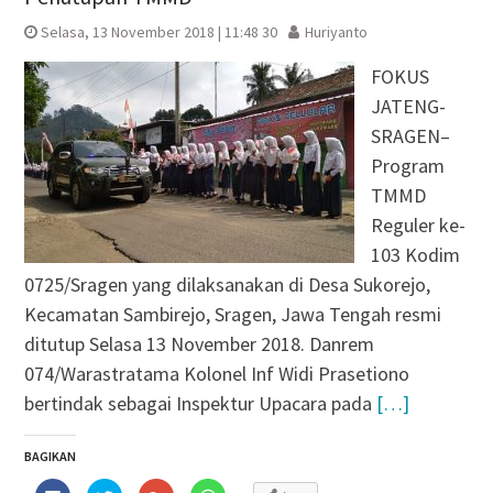
Selasa, 13 November 2018 | 11:48 30
Huriyanto
FOKUS
JATENG-
SRAGEN–
Program
TMMD
Reguler ke-
103 Kodim
0725/Sragen yang dilaksanakan di Desa Sukorejo,
Kecamatan Sambirejo, Sragen, Jawa Tengah resmi
ditutup Selasa 13 November 2018. Danrem
074/Warastratama Kolonel Inf Widi Prasetiono
bertindak sebagai Inspektur Upacara pada
[…]
BAGIKAN
Klik
Klik
Klik
Klik