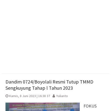
Mengintip Tradisi Sebaran Apem Keong Mas di
Pengging
Pengurus DPD Partai Golkar Sragen Rayakan Ultah
Ketum Bahlil Lahadalia di Panti Asuhan Anak Yatim
Muhammadiyah Sragen
Dandim 0724/Boyolali Resmi Tutup TMMD
Sengkuyung Tahap l Tahun 2023
Kamis, 8 Juni 2023 | 16:38 37
Yulianto
FOKUS