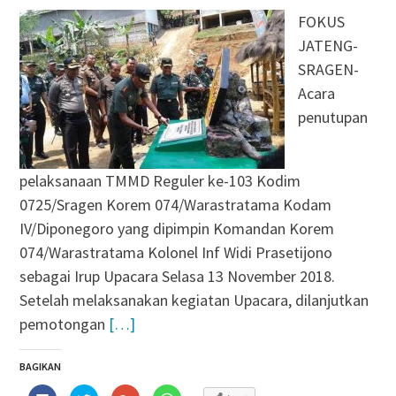
FOKUS
JATENG-
SRAGEN-
Acara
penutupan
pelaksanaan TMMD Reguler ke-103 Kodim
0725/Sragen Korem 074/Warastratama Kodam
IV/Diponegoro yang dipimpin Komandan Korem
074/Warastratama Kolonel Inf Widi Prasetijono
sebagai Irup Upacara Selasa 13 November 2018.
Setelah melaksanakan kegiatan Upacara, dilanjutkan
pemotongan
[…]
BAGIKAN
Klik
Klik
Klik
Klik