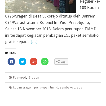
Reguler ke-
103 Kodim
0725/Sragen di Desa Sukorejo ditutup oleh Danrem
074/Warastratama Kolonel Inf Widi Prasetijono,
Selasa 13 November 2018. Dalam penutupan TMMD
ini terdapat kegiatan pembagian 155 paket sembako
gratis kepada
[…]
BAGIKAN
Klik
Klik
Klik
Klik
Lagi
untuk
untuk
untuk
untuk
membagikan
berbagi
berbagi
berbagi
di
pada
via
di
Facebook(Membuka
Twitter(Membuka
Google+
WhatsApp(Membuka
di
di
(Membuka
di
Featured
,
Sragen
jendela
jendela
di
jendela
yang
yang
jendela
yang
baru)
baru)
yang
baru)
baru)
kodim sragen
,
penutupan tmmd
,
sembako gratis