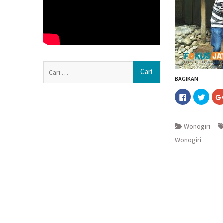
Warga Gali Dasa
Dapatkan Air
Polisi Dalami In
Kantin dan Guda
Jerukan, Juwang
Jateng-Kaltim K
Cari
Kerja Sama Ekono
BAGIKAN
untuk:
Triliun
Klik
Klik
Abimanyu, Berm
untuk
untuk
membagika
berba
50 Ribu Lolos Uj
di
pada
Facebook(M
Twitt
Kampus UNY
di
di
Wonogiri
jendela
jende
yang
yang
Wonogiri
baru)
baru)