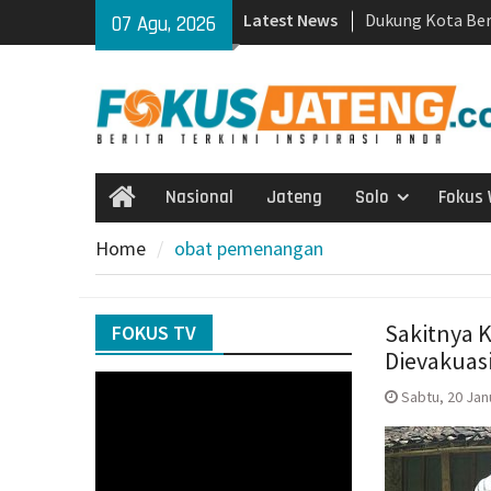
Skip
Latest News
Dukung Kota Ber
07 Agu, 2026
to
University Inisia
content
Pengelolaan Rus
Waspada Karhutl
Rumah, Polres S
Personel Hadap
Dukungan Komisi
Nasional
Jateng
Solo
Fokus 
Home
Karanganyar Pa
Sensus Ekonomi 
Home
obat pemenangan
Tembus 82,55%
Polres Boyolali
Jambret, Pelaku
Sakitnya 
FOKUS TV
Diduga Karena 
Dievakuas
Sambi Roboh. B
Gotong Royong,
Sabtu, 20 Janu
Pilgub Jateng 2
Dana Cadangan R
Kekeringan Para