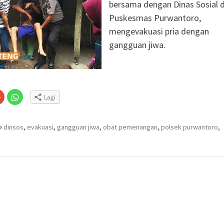
r Sungai Demi
bersama dengan Dinas Sosial 
Puskesmas Purwantoro,
siden Kebakaran
mengevakuasi pria dengan
ng SD Negeri 1
gangguan jiwa.
i
olaborasi, Teken 19
mi Senilai Rp 20,2
Klik
Klik
odal Sewa Laptop Rp
Lagi
untuk
untuk
n
gi
berbagi
berbagi
ian CBT Domisili
via
di
embuka
er(Membuka
Google+
WhatsApp(Membuka
(Membuka
di
dinsos
,
evakuasi
,
gangguan jiwa
,
obat pemenangan
,
polsek purwantoro
,
la
di
jendela
jendela
yang
yang
baru)
baru)