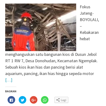
Fokus
Jateng-
BOYOLALI,
–
Kebakaran
hebat
menghanguskan satu bangunan kios di Dusun Jebol
RT 1 RW 7, Desa Donohudan, Kecamatan Ngemplak.
Sebuah kios ikan hias dan pancing berisi alat
aquarium, pancing, ikan hias hingga sepeda motor
[…]
BAGIKAN
Klik
Klik
Klik
Klik
Lagi
untuk
untuk
untuk
untuk
membagikan
berbagi
berbagi
berbagi