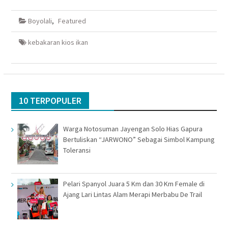
di
pada
via
di
Facebook(Membuka
Twitter(Membuka
Google+
WhatsApp(Membuka
di
di
(Membuka
di
Boyolali
,
Featured
jendela
jendela
di
jendela
yang
yang
jendela
yang
baru)
baru)
yang
baru)
baru)
kebakaran kios ikan
10 TERPOPULER
Warga Notosuman Jayengan Solo Hias Gapura
Bertuliskan “JARWONO” Sebagai Simbol Kampung
Toleransi
Pelari Spanyol Juara 5 Km dan 30 Km Female di
Ajang Lari Lintas Alam Merapi Merbabu De Trail