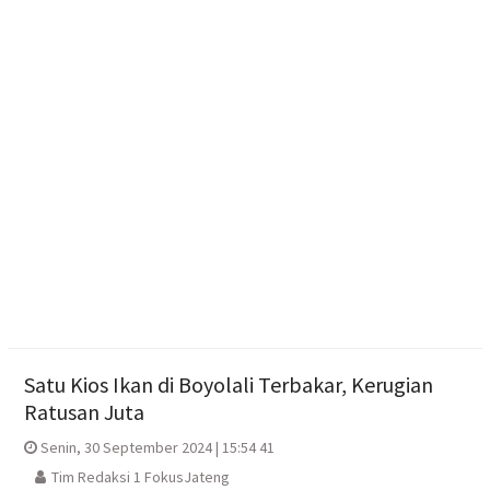
Literasi Anak Melalui Kegiatan Membaca, Bermain,
Berkarya, dan Bercerita
Polres Boyolali Salurkan 22 Tangki Air Bersih untuk
Warga Wonosegoro
Polsek Jenar Sragen Selesaikan Kasus Pencurian
Jagung Setengah Karung Secara Restorative
Justice
Satu Kios Ikan di Boyolali Terbakar, Kerugian
Ratusan Juta
Senin, 30 September 2024 | 15:54 41
Tim Redaksi 1 FokusJateng