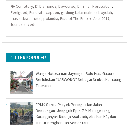
baru)
baru)
yang
baru)
baru)
Cemetery
,
D’ Diamondz
,
Devoured
,
Diminish Perception
,
Feelgood
,
Funeral Inception
,
gedung balai mahesa boyolali
,
musik deathmetal
,
polandia
,
Rise of The Empire Asia 2017
,
tour asia
,
veder
10 TERPOPULER
Warga Notosuman Jayengan Solo Hias Gapura
Bertuliskan “JARWONO” Sebagai Simbol Kampung
Toleransi
FPMK Soroti Proyek Peningkatan Jalan
Bendungan–Jenggrik Rp 4,7 M Mojogedang
Karanganyar: Diduga Asal Jadi, Abaikan K3, dan
Tuntut Penghentian Sementara