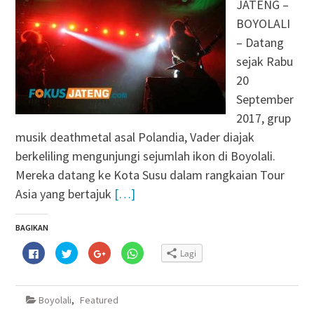
JATENG –
BOYOLALI
– Datang
sejak Rabu
20
September
2017, grup
musik deathmetal asal Polandia, Vader diajak
berkeliling mengunjungi sejumlah ikon di Boyolali.
Mereka datang ke Kota Susu dalam rangkaian Tour
Asia yang bertajuk
[…]
BAGIKAN
Klik
Klik
Klik
Klik
Lagi
untuk
untuk
untuk
untuk
membagikan
berbagi
berbagi
berbagi
di
pada
via
di
Facebook(Membuka
Twitter(Membuka
Google+
WhatsApp(Membuka
di
di
(Membuka
di
Boyolali
,
Featured
jendela
jendela
di
jendela
yang
yang
jendela
yang