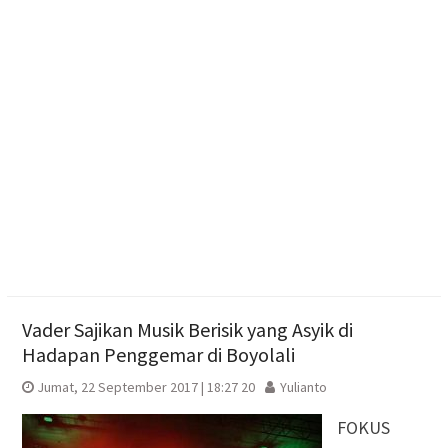
Waspada Karhutla dan Kebakaran Rumah, Polres
Sragen Siagakan 479 Personel Hadapi Musim
Kemarau
ISRA 2026 Apresiasi 99 Program CSR dari 89
Perusahaan
Vader Sajikan Musik Berisik yang Asyik di
Hadapan Penggemar di Boyolali
Jumat, 22 September 2017 | 18:27 20
Yulianto
FOKUS