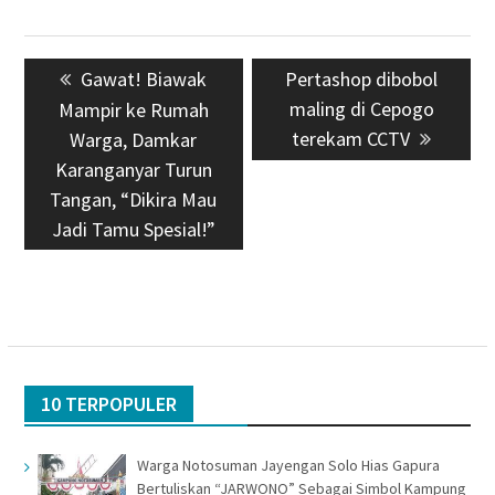
Navigasi
Previous
Gawat! Biawak
Next
Pertashop dibobol
pos
post:
post:
maling di Cepogo
Mampir ke Rumah
terekam CCTV
Warga, Damkar
Karanganyar Turun
Tangan, “Dikira Mau
Jadi Tamu Spesial!”
10 TERPOPULER
Warga Notosuman Jayengan Solo Hias Gapura
Bertuliskan “JARWONO” Sebagai Simbol Kampung