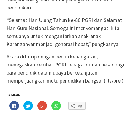
pendidikan.
“Selamat Hari Ulang Tahun ke-80 PGRI dan Selamat
Hari Guru Nasional. Semoga ini menyemangati kita
semuanya untuk mengantarkan anak-anak
Karanganyar menjadi generasi hebat,” pungkasnya.
Acara ditutup dengan penuh kehangatan,
menegaskan kembali PGRI sebagai rumah besar bagi
para pendidik dalam upaya berkelanjutan
memperjuangkan mutu pendidikan bangsa. ( rls/bre )
BAGIKAN
Klik
Klik
Klik
Klik
Lagi
untuk
untuk
untuk
untuk
membagikan
berbagi
berbagi
berbagi
di
pada
via
di
Facebook(Membuka
Twitter(Membuka
Google+
WhatsApp(Membuka
di
di
(Membuka
di
jendela
jendela
di
jendela
yang
yang
jendela
yang