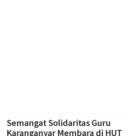
Warga Wonosegoro
Kasus Kebakaran di Boyolali Meningkat Saat Musim
Kemarau, Damkar Catat 28 Kejadian
Jelang Hut Ri, Ratusan Gapura di Surakarta Adu
Kreasi
Semangat Solidaritas Guru
Karanganyar Membara di HUT