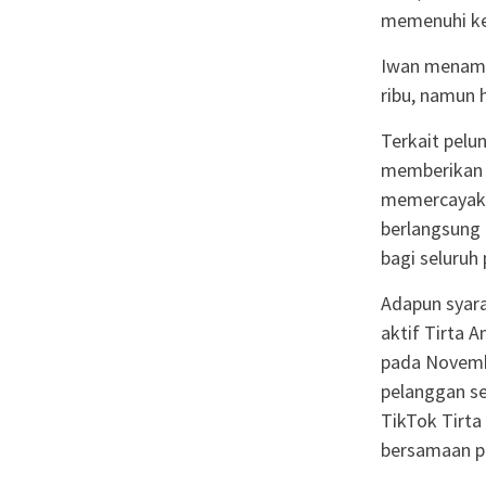
memenuhi ke
Iwan menamb
ribu, namun 
Terkait pel
memberikan a
memercayakan
berlangsung
bagi seluruh 
Adapun syara
aktif Tirta 
pada Novemb
pelanggan se
TikTok Tirta
bersamaan pe