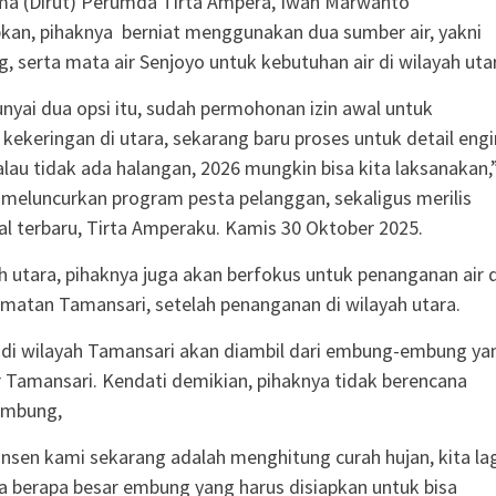
ma (Dirut) Perumda Tirta Ampera, Iwan Marwanto
an, pihaknya berniat menggunakan dua sumber air, yakni
g, serta mata air Senjoyo untuk kebutuhan air di wilayah uta
yai dua opsi itu, sudah permohonan izin awal untuk
 kekeringan di utara, sekarang baru proses untuk detail engi
alau tidak ada halangan, 2026 mungkin bisa kita laksanakan,
 meluncurkan program pesta pelanggan, sekaligus merilis
ital terbaru, Tirta Amperaku. Kamis 30 Oktober 2025.
ah utara, pihaknya juga akan berfokus untuk penanganan air d
matan Tamansari, setelah penanganan di wilayah utara.
r di wilayah Tamansari akan diambil dari embung-embung ya
r Tamansari. Kendati demikian, pihaknya tidak berencana
mbung,
onsen kami sekarang adalah menghitung curah hujan, kita la
kira berapa besar embung yang harus disiapkan untuk bisa