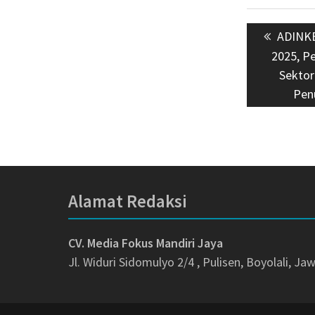
Navigasi
Previo
ADINKE
pos
post:
2025, Pe
Sektor
Pen
Alamat Redaksi
CV. Media Fokus Mandiri Jaya
Jl. Widuri Sidomulyo 2/4 , Pulisen, Boyolali, J