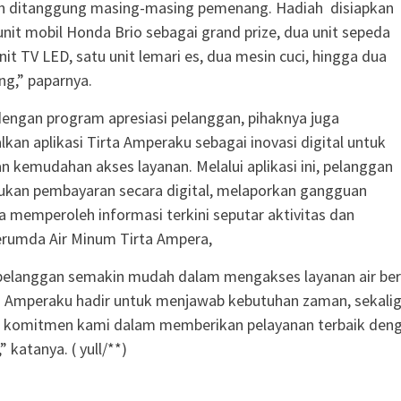
ah ditanggung masing-masing pemenang. Hadiah disiapkan
unit mobil Honda Brio sebagai grand prize, dua unit sepeda
it TV LED, satu unit lemari es, dua mesin cuci, hingga dua
g,” paparnya.
ngan program apresiasi pelanggan, pihaknya juga
an aplikasi Tirta Amperaku sebagai inovasi digital untuk
 kemudahan akses layanan. Melalui aplikasi ini, pelanggan
ukan pembayaran secara digital, melaporkan gangguan
ta memperoleh informasi terkini seputar aktivitas dan
erumda Air Minum Tirta Ampera,
pelanggan semakin mudah dalam mengakses layanan air ber
ta Amperaku hadir untuk menjawab kebutuhan zaman, sekali
komitmen kami dalam memberikan pelayanan terbaik den
” katanya. ( yull/**)