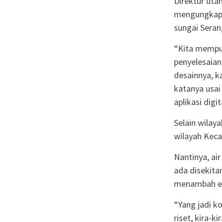
Direktur uta
mengungkapk
sungai Seran
“Kita mempun
penyelesaian
desainnya, k
katanya usai
aplikasi dig
Selain wilay
wilayah Keca
Nantinya, ai
ada disekita
menambah e
“Yang jadi k
riset, kira-