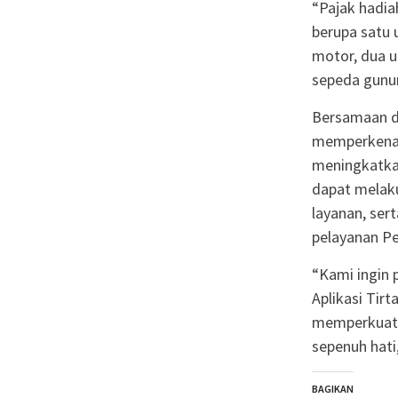
“Pajak hadi
berupa satu 
motor, dua un
sepeda gunun
Bersamaan de
memperkenalk
meningkatkan
dapat melak
layanan, ser
pelayanan P
“Kami ingin 
Aplikasi Tir
memperkuat 
sepenuh hati,
BAGIKAN