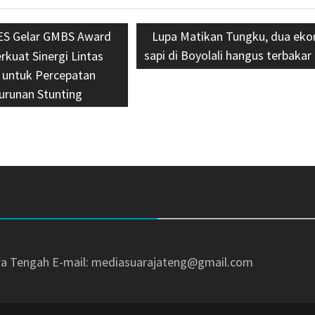
us
S Gelar GMBS Award
Next
Lupa Matikan Tungku, dua eko
sapi di Boyolali hangus terbakar
post:
rkuat Sinergi Lintas
 untuk Percepatan
urunan Stunting
awa Tengah
E-mail: mediasuarajateng@gmail.com