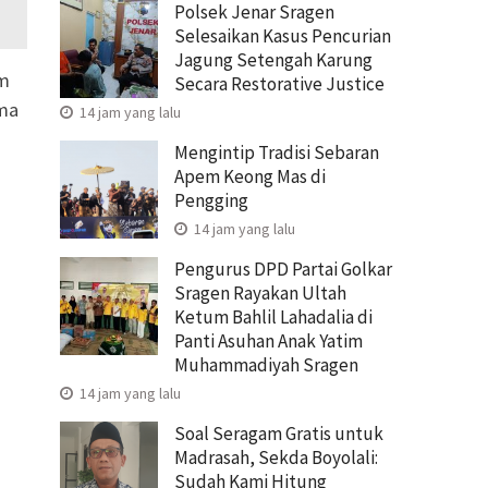
Polsek Jenar Sragen
Selesaikan Kasus Pencurian
Jagung Setengah Karung
um
Secara Restorative Justice
ama
14 jam yang lalu
Mengintip Tradisi Sebaran
Apem Keong Mas di
Pengging
14 jam yang lalu
Pengurus DPD Partai Golkar
Sragen Rayakan Ultah
Ketum Bahlil Lahadalia di
Panti Asuhan Anak Yatim
Muhammadiyah Sragen
14 jam yang lalu
Soal Seragam Gratis untuk
Madrasah, Sekda Boyolali:
Sudah Kami Hitung