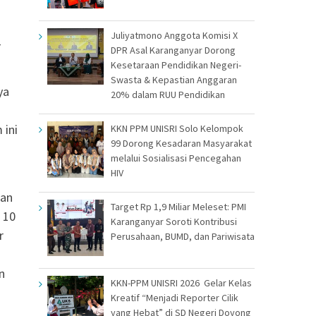
Juliyatmono Anggota Komisi X
4
DPR Asal Karanganyar Dorong
Kesetaraan Pendidikan Negeri-
Swasta & Kepastian Anggaran
ya
20% dalam RUU Pendidikan
 ini
KKN PPM UNISRI Solo Kelompok
99 Dorong Kesadaran Masyarakat
melalui Sosialisasi Pencegahan
HIV
gan
Target Rp 1,9 Miliar Meleset: PMI
 10
Karanganyar Soroti Kontribusi
r
Perusahaan, BUMD, dan Pariwisata
n
KKN-PPM UNISRI 2026 Gelar Kelas
Kreatif “Menjadi Reporter Cilik
yang Hebat” di SD Negeri Doyong