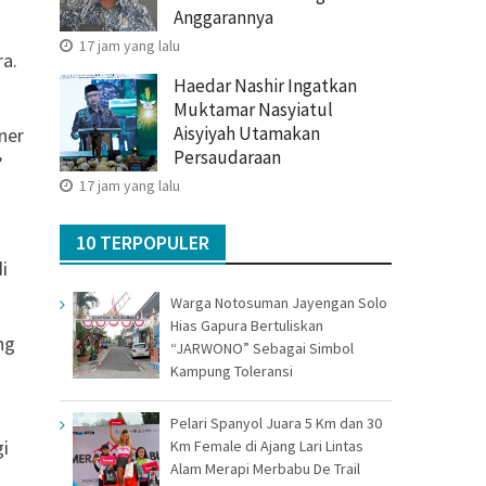
Anggarannya
17 jam yang lalu
ra.
Haedar Nashir Ingatkan
Muktamar Nasyiatul
Aisyiyah Utamakan
ner
Persaudaraan
”
17 jam yang lalu
10 TERPOPULER
i
Warga Notosuman Jayengan Solo
Hias Gapura Bertuliskan
ng
“JARWONO” Sebagai Simbol
Kampung Toleransi
Pelari Spanyol Juara 5 Km dan 30
gi
Km Female di Ajang Lari Lintas
Alam Merapi Merbabu De Trail