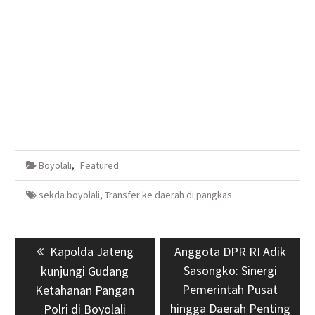
Boyolali
,
Featured
sekda boyolali
,
Transfer ke daerah di pangkas
Navigasi
Previous
Kapolda Jateng
Next
Anggota DPR RI Adik
pos
post:
post:
Sasongko: Sinergi
kunjungi Gudang
Pemerintah Pusat
Ketahanan Pangan
hingga Daerah Penting
Polri di Boyolali