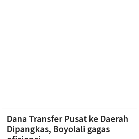
Lebih dari Sekadar Panggung Juara: Bagaimana
Karanganyar Mencari Bakat 2026 Menghidupkan
Seni dan Ekonomi Warga
Protes Harga Pakan Mahal, Peternak Ayam Petelur
Boyolali Gelar Aksi Bagikan Ayam dan Telur Gratis
Uji Respons Call Center 110, Kapolres Karanganyar
Minta Warga Tak Iseng ‘Prank Call’
Dana Transfer Pusat ke Daerah
Dipangkas, Boyolali gagas