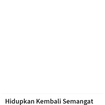
Paylater Ancam Ketahanan Keluarga, Literasi
Keuangan jadi Benteng Utama
Penutupan Muktamar ke-15 NA, Rektor UMS
Umumkan Siapkan Beasiswa bagi Kader Nasyiatul
Aisyiyah
Monica Subastia Terpilih Pimpin Nasyiatul Aisyiyah
2026-2030
Hidupkan Kembali Semangat