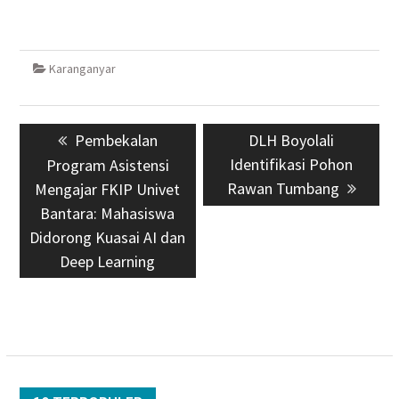
Karanganyar
Navigasi
Previous
Pembekalan
Next
DLH Boyolali
pos
post:
Identifikasi Pohon
post:
Program Asistensi
Rawan Tumbang
Mengajar FKIP Univet
Bantara: Mahasiswa
Didorong Kuasai AI dan
Deep Learning