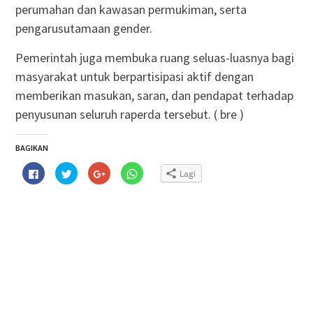
perumahan dan kawasan permukiman, serta
pengarusutamaan gender.
Pemerintah juga membuka ruang seluas-luasnya bagi
masyarakat untuk berpartisipasi aktif dengan
memberikan masukan, saran, dan pendapat terhadap
penyusunan seluruh raperda tersebut. ( bre )
BAGIKAN
Klik
Klik
Klik
Klik
Lagi
untuk
untuk
untuk
untuk
membagikan
berbagi
berbagi
berbagi
di
pada
via
di
Facebook(Membuka
Twitter(Membuka
Google+
WhatsApp(Membuka
di
di
(Membuka
di
jendela
jendela
di
jendela
yang
yang
jendela
yang
baru)
baru)
yang
baru)
baru)