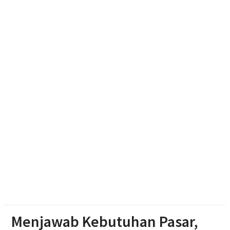
Aksi Cepat Polisi Padamkan Kebakaran Lahan
Bambu di Mojosongo
Penutupan Muktamar ke-15 NA, Rektor UMS
Umumkan Siapkan Beasiswa bagi Kader Nasyiatul
Aisyiyah
Monica Subastia Terpilih Pimpin Nasyiatul Aisyiyah
2026-2030
Menjawab Kebutuhan Pasar,