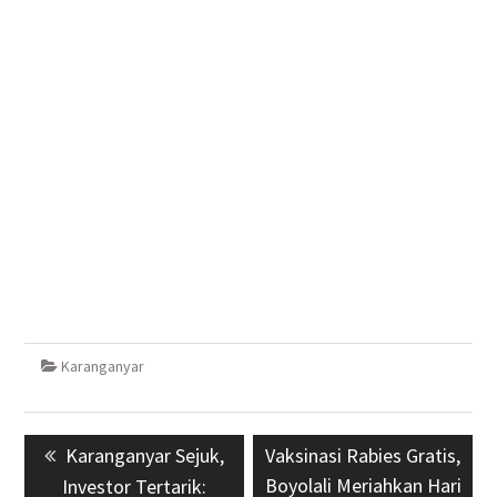
Karanganyar
Navigasi
Previous
Karanganyar Sejuk,
Next
Vaksinasi Rabies Gratis,
pos
post:
Boyolali Meriahkan Hari
post:
Investor Tertarik: