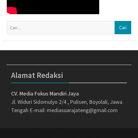
Ca
un
Alamat Redaksi
CV. Media Fokus Mandiri Jaya
Jl. Widuri Sidomulyo 2/4 , Pulisen, Boyolali, Jawa
Tengah
E-mail: mediasuarajateng@gmail.com
Copyright © All rights reserved.