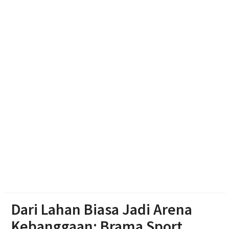
Haedar Nashir Ingatkan Muktamar Nasyiatul
Aisyiyah Utamakan Persaudaraan
Pemprov Jateng Dorong Nasyiatul Aisyiyah Jadi
Mitra Pembangunan
Memasuki Abad Kedua, Nasyiatul Aisyiyah Perkuat
Gerakan Perempuan Muda
Dari Lahan Biasa Jadi Arena
Kebanggaan: Brama Sport