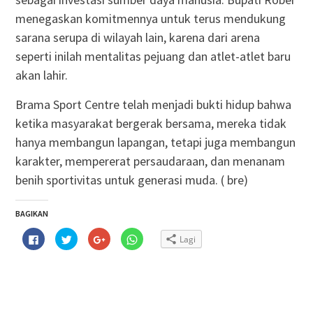
menegaskan komitmennya untuk terus mendukung
sarana serupa di wilayah lain, karena dari arena
seperti inilah mentalitas pejuang dan atlet-atlet baru
akan lahir.
Brama Sport Centre telah menjadi bukti hidup bahwa
ketika masyarakat bergerak bersama, mereka tidak
hanya membangun lapangan, tetapi juga membangun
karakter, mempererat persaudaraan, dan menanam
benih sportivitas untuk generasi muda. ( bre)
BAGIKAN
Klik
Klik
Klik
Klik
Lagi
untuk
untuk
untuk
untuk
membagikan
berbagi
berbagi
berbagi
di
pada
via
di
Facebook(Membuka
Twitter(Membuka
Google+
WhatsApp(Membuka
di
di
(Membuka
di
jendela
jendela
di
jendela
yang
yang
jendela
yang
baru)
baru)
yang
baru)
baru)