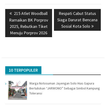
Navigasi
Previous
215 Atlet Woodball
Next
Respati Cabut Status
pos
post:
Siaga Darurat Bencana
post:
Ramaikan BK Porprov
Sosial Kota Solo
2025, Rebutkan Tiket
Menuju Porprov 2026
10 TERPOPULER
Warga Notosuman Jayengan Solo Hias Gapura
Bertuliskan “JARWONO” Sebagai Simbol Kampung
Toleransi