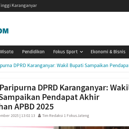
inggi Karanganyar
uliyatmono Dorong
 Masyarakat dan Bidik
jar’
i Menjaga Keaktifan
muka ke-65, Kakwarnas
Wisata
Pendidikan
Fokus Sport
Ekonomi & Bisnis
pin Ziarah Khidmat di
un Karanganyar
ipurna DPRD Karanganyar: Wakil Bupati Sampaikan Pendapa
aya Protes Pakan
i Jadi Korban
kelanjutan, IPB
Paripurna DPRD Karanganyar: Waki
si Kolaborasi
 Sampaikan Pendapat Akhir
a Timor di Surakarta
a dan Kebakaran
han APBD 2025
ragen Siagakan 479
mber 2025 | 13:02 13
Tim Redaksi 1 FokusJateng
i Musim Kemarau
 X DPR RI dan BPS