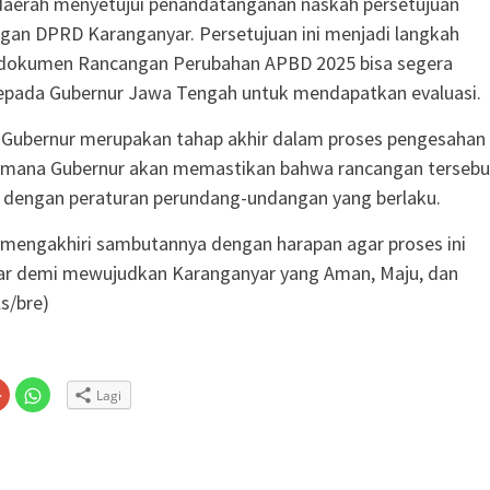
daerah menyetujui penandatanganan naskah persetujuan
an DPRD Karanganyar. Persetujuan ini menjadi langkah
 dokumen Rancangan Perubahan APBD 2025 bisa segera
kepada Gubernur Jawa Tengah untuk mendapatkan evaluasi.
i Gubernur merupakan tahap akhir dalam proses pengesahan
i mana Gubernur akan memastikan bahwa rancangan tersebu
 dengan peraturan perundang-undangan yang berlaku.
 mengakhiri sambutannya dengan harapan agar proses ini
car demi mewujudkan Karanganyar yang Aman, Maju, dan
ls/bre)
Klik
Klik
Lagi
untuk
untuk
n
gi
berbagi
berbagi
via
di
embuka
er(Membuka
Google+
WhatsApp(Membuka
(Membuka
di
la
di
jendela
jendela
yang