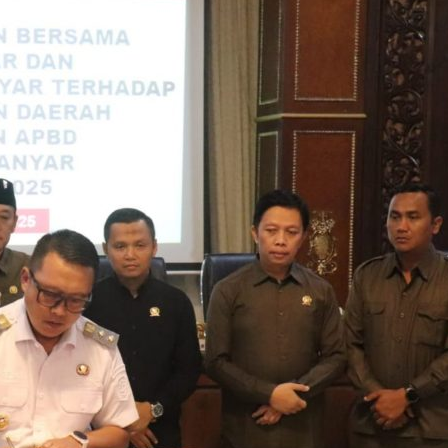
cu Semangat Petugas
2026: Capaian Sudah
 Ungkap Kasus
 Dibekuk di Tengaran
adi Instruksi Kapolres
kamtibmas Diminta
an Kamtibmas Sejak
“PEMBUNUH SENYAP”
A SUKSES GERAKAN
PUSKESMAS JENAR