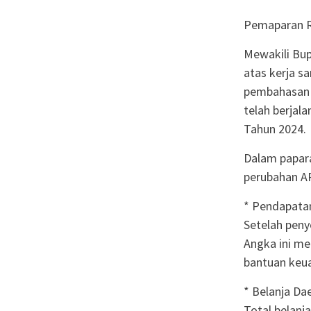
Pemaparan R
Mewakili Bup
atas kerja s
pembahasan 
telah berjal
Tahun 2024.
Dalam papara
perubahan A
* Pendapata
Setelah peny
Angka ini me
bantuan keua
* Belanja Da
Total belanj