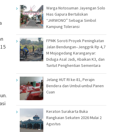
Warga Notosuman Jayengan Solo
Hias Gapura Bertuliskan
“JARWONO” Sebagai Simbol
a
Kampung Toleransi
an
FPMK Soroti Proyek Peningkatan
 15
Jalan Bendungan–Jenggrik Rp 4,7
M Mojogedang Karanganyar:
Diduga Asal Jadi, Abaikan K3, dan
Tuntut Penghentian Sementara
Jelang HUT RI ke-81, Perajin
Bendera dan Umbul-umbul Panen
Cuan
un.
asi
Keraton Surakarta Buka
Rangkaian Sekaten 2026 Mulai 2
Agustus