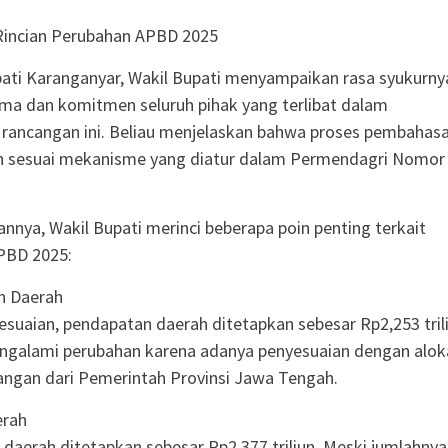
incian Perubahan APBD 2025
ati Karanganyar, Wakil Bupati menyampaikan rasa syukurny
ama dan komitmen seluruh pihak yang terlibat dalam
rancangan ini. Beliau menjelaskan bahwa proses pembahas
an sesuai mekanisme yang diatur dalam Permendagri Nomor
nnya, Wakil Bupati merinci beberapa poin penting terkait
PBD 2025:
n Daerah
esuaian, pendapatan daerah ditetapkan sebesar Rp2,253 trili
ngalami perubahan karena adanya penyesuaian dengan alok
ngan dari Pemerintah Provinsi Jawa Tengah.
erah
a daerah ditetapkan sebesar Rp2,377 triliun. Meski jumlahnya