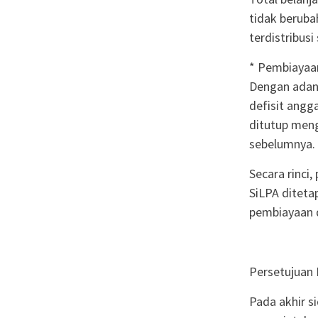
tidak beruba
terdistribus
* Pembiayaa
Dengan adany
defisit angga
ditutup meng
sebelumnya.
Secara rinci
SiLPA diteta
pembiayaan d
Persetujuan 
Pada akhir 