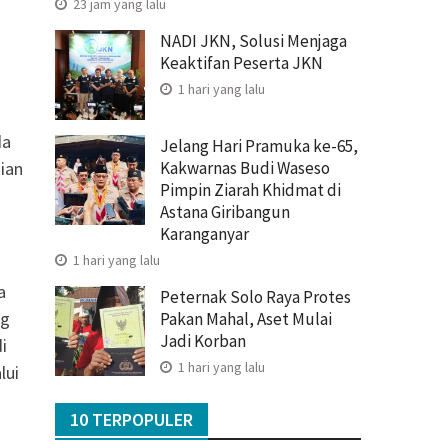
23 jam yang lalu
NADI JKN, Solusi Menjaga
Keaktifan Peserta JKN
1 hari yang lalu
da
Jelang Hari Pramuka ke-65,
ian
Kakwarnas Budi Waseso
Pimpin Ziarah Khidmat di
Astana Giribangun
Karanganyar
1 hari yang lalu
a
Peternak Solo Raya Protes
ng
Pakan Mahal, Aset Mulai
Jadi Korban
i
1 hari yang lalu
lui
10 TERPOPULER