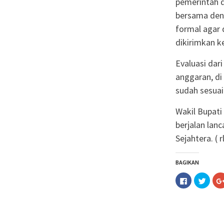
pemerintah 
bersama deng
formal agar
dikirimkan 
Evaluasi dar
anggaran, d
sudah sesuai
Wakil Bupati
berjalan lan
Sejahtera. ( r
BAGIKAN
Klik
Klik
untuk
untuk
membagika
berba
di
pada
Facebook(M
Twitt
di
di
jendela
jende
yang
yang