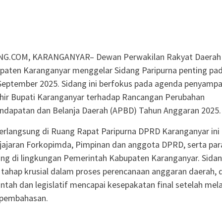
G.COM, KARANGANYAR– Dewan Perwakilan Rakyat Daerah
paten Karanganyar menggelar Sidang Paripurna penting pa
 September 2025. Sidang ini berfokus pada agenda penyampa
hir Bupati Karanganyar terhadap Rancangan Perubahan
ndapatan dan Belanja Daerah (APBD) Tahun Anggaran 2025.
erlangsung di Ruang Rapat Paripurna DPRD Karanganyar ini
h jajaran Forkopimda, Pimpinan dan anggota DPRD, serta par
ing di lingkungan Pemerintah Kabupaten Karanganyar. Sida
 tahap krusial dalam proses perencanaan anggaran daerah, d
tah dan legislatif mencapai kesepakatan final setelah mela
 pembahasan.