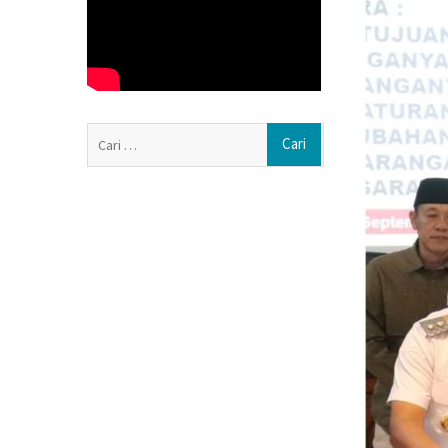
Karanganyar Pa
Sensus Ekonomi 
Tembus 82,55%
Polres Boyolali
Jambret, Pelaku
Patroli Medsos J
Cari
Sragen, Bhabin
untuk:
Deteksi Ganggu
Dini
MENJINAKKAN 
DI DESA: CERIT
GERMRANTASI 