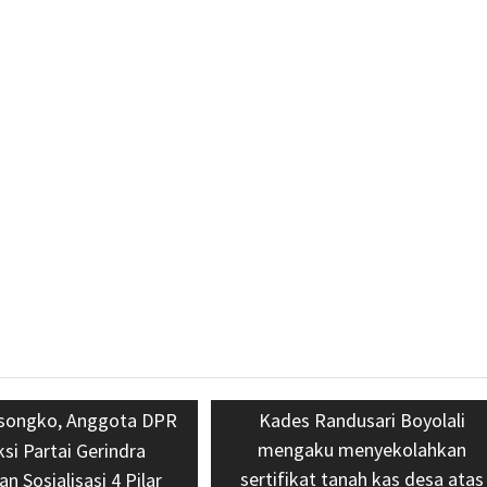
yang
baru)
baru)
s
asongko, Anggota DPR
Next
Kades Randusari Boyolali
mengaku menyekolahkan
post:
ksi Partai Gerindra
sertifikat tanah kas desa atas
n Sosialisasi 4 Pilar