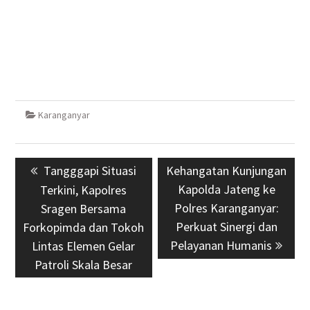
Karanganyar
Navigasi
Previous
Tangggapi Situasi
Next
Kehangatan Kunjungan
pos
post:
post:
Kapolda Jateng ke
Terkini, Kapolres
Polres Karanganyar:
Sragen Bersama
Perkuat Sinergi dan
Forkopimda dan Tokoh
Pelayanan Humanis
Lintas Elemen Gelar
Patroli Skala Besar