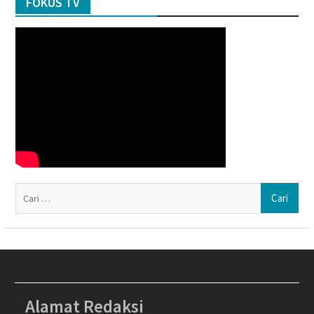
FOKUS TV
Ca
un
Alamat Redaksi