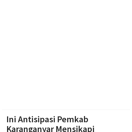
Warga Wonosegoro
Kasus Kebakaran di Boyolali Meningkat Saat Musim
Kemarau, Damkar Catat 28 Kejadian
Jelang Hut Ri, Ratusan Gapura di Surakarta Adu
Kreasi
Ini Antisipasi Pemkab
Karanganyar Mensikapi