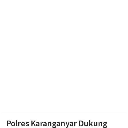
Adaptif
Emak-emak Desa Nepen Antusias Ikuti Lomba
Agustusan 2026
Muktamar Nasyiatul Aisyiyah Pilih 13 Formatur
Periode 2026-2030
Paylater Ancam Ketahanan Keluarga, Literasi
Keuangan jadi Benteng Utama
Polres Karanganyar Dukung