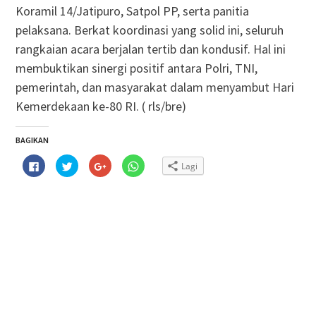
Koramil 14/Jatipuro, Satpol PP, serta panitia
pelaksana. Berkat koordinasi yang solid ini, seluruh
rangkaian acara berjalan tertib dan kondusif. Hal ini
membuktikan sinergi positif antara Polri, TNI,
pemerintah, dan masyarakat dalam menyambut Hari
Kemerdekaan ke-80 RI. ( rls/bre)
BAGIKAN
Klik
Klik
Klik
Klik
Lagi
untuk
untuk
untuk
untuk
membagikan
berbagi
berbagi
berbagi
di
pada
via
di
Facebook(Membuka
Twitter(Membuka
Google+
WhatsApp(Membuka
di
di
(Membuka
di
jendela
jendela
di
jendela
yang
yang
jendela
yang
baru)
baru)
yang
baru)
baru)