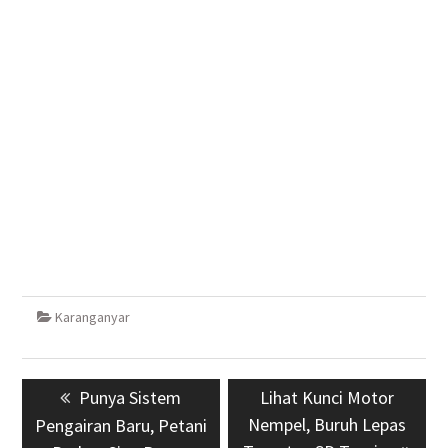
Karanganyar
Navigasi
Previous
Punya Sistem
Next
Lihat Kunci Motor
pos
post:
Nempel, Buruh Lepas
post:
Pengairan Baru, Petani