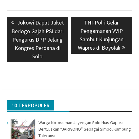
Navigasi
Previous
Jokowi Dapat Jaket
Next
TNI-Polri Gelar
pos
post:
Pengamanan VVIP
post:
Berlogo Gajah PSI dari
Sambut Kunjungan
Pengurus DPP Jelang
Wapres di Boyolali
Kongres Perdana di
Solo
10 TERPOPULER
Warga Notosuman Jayengan Solo Hias Gapura
Bertuliskan “JARWONO” Sebagai Simbol Kampung
Toleransi