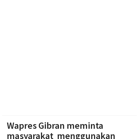
Ketum Bahlil Lahadalia di Panti Asuhan Anak Yatim
Muhammadiyah Sragen
Resmikan Gedung Baru KB Anak Sholeh Ngasem,
Bupati Karanganyar Dorong Lingkungan Belajar
Adaptif
Emak-emak Desa Nepen Antusias Ikuti Lomba
Agustusan 2026
Wapres Gibran meminta
masyarakat menggunakan