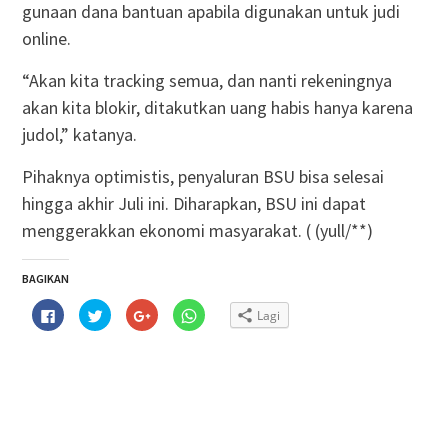
gunaan dana bantuan apabila digunakan untuk judi
online.
“Akan kita tracking semua, dan nanti rekeningnya
akan kita blokir, ditakutkan uang habis hanya karena
judol,” katanya.
Pihaknya optimistis, penyaluran BSU bisa selesai
hingga akhir Juli ini. Diharapkan, BSU ini dapat
menggerakkan ekonomi masyarakat. ( (yull/**)
BAGIKAN
Klik
Klik
Klik
Klik
Lagi
untuk
untuk
untuk
untuk
membagikan
berbagi
berbagi
berbagi
di
pada
via
di
Facebook(Membuka
Twitter(Membuka
Google+
WhatsApp(Membuka
di
di
(Membuka
di
jendela
jendela
di
jendela
yang
yang
jendela
yang
baru)
baru)
yang
baru)
baru)