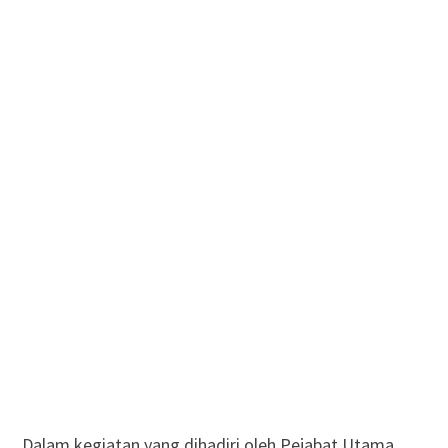
Dalam kegiatan yang dihadiri oleh Pejabat Utama