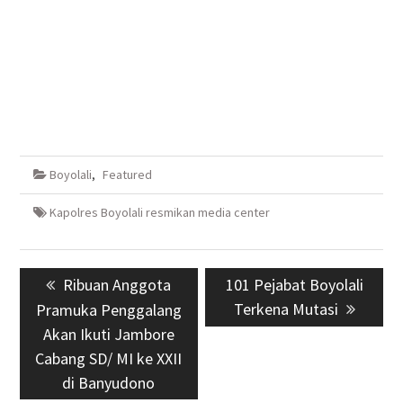
Boyolali
,
Featured
Kapolres Boyolali resmikan media center
Navigasi
Previous
Ribuan Anggota
Next
101 Pejabat Boyolali
pos
post:
post:
Terkena Mutasi
Pramuka Penggalang
Akan Ikuti Jambore
Cabang SD/ MI ke XXII
di Banyudono