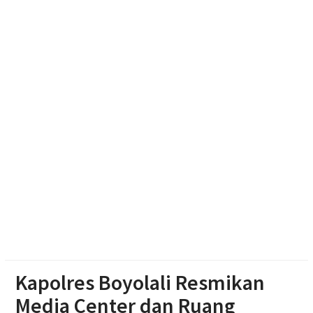
Haedar Nashir Ingatkan Muktamar Nasyiatul
Aisyiyah Utamakan Persaudaraan
Muktamar Nasyiatul Aisyiyah Pilih 13 Formatur
Periode 2026-2030
Paylater Ancam Ketahanan Keluarga, Literasi
Keuangan jadi Benteng Utama
Kapolres Boyolali Resmikan
Media Center dan Ruang