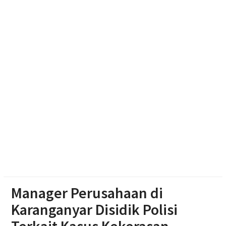
Dibekuk di Tengaran
Diduga Karena Lapuk, Rumah Warga Sambi Roboh.
Bhabinkamtibmas Gotong Royong, Salurkan
Bantuan
Pilgub Jateng 2029, Pemprov Siapkan Dana
Cadangan Rp1,2 Triliun
Manager Perusahaan di
Karanganyar Disidik Polisi