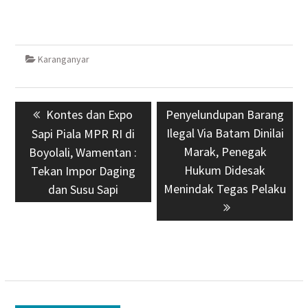
Karanganyar
Navigasi
Previous
Kontes dan Expo
Next
Penyelundupan Barang
pos
post:
post:
Ilegal Via Batam Dinilai
Sapi Piala MPR RI di
Marak, Penegak
Boyolali, Wamentan :
Hukum Didesak
Tekan Impor Daging
Menindak Tegas Pelaku
dan Susu Sapi