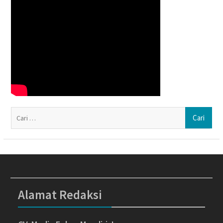
Ca
un
Alamat Redaksi