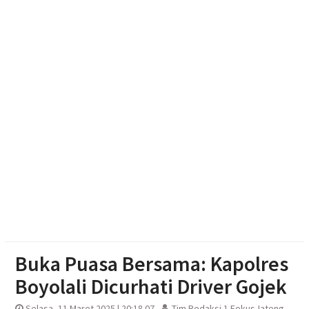
Bantuan
Pilgub Jateng 2029, Pemprov Siapkan Dana
Cadangan Rp1,2 Triliun
Kekeringan Parah di Wonosegoro, Warga Gali Dasar
Sungai Demi Dapatkan Air
Buka Puasa Bersama: Kapolres
Boyolali Dicurhati Driver Gojek
Selasa, 11 Maret 2025 | 20:18 07
Tim Redaksi 1 FokusJateng