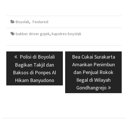
Boyolali
,
Featured
bukber driver gojek
,
kapolres boyolali
Navigasi
Previous
Polisi di Boyolali
Next
Bea Cukai Surakarta
pos
post:
post:
Amankan Penimbun
Bagikan Takjil dan
dan Penjual Rokok
Baksos di Ponpes Al
Ilegal di Wilayah
Hikam Banyudono
Gondhangrejo