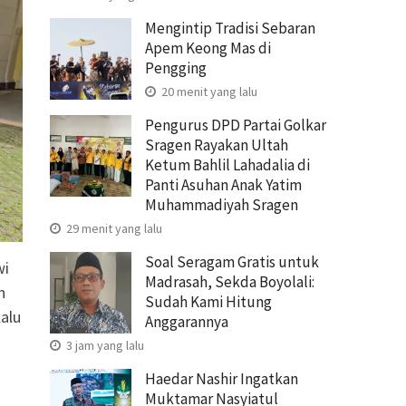
Mengintip Tradisi Sebaran
Apem Keong Mas di
Pengging
20 menit yang lalu
Pengurus DPD Partai Golkar
Sragen Rayakan Ultah
Ketum Bahlil Lahadalia di
Panti Asuhan Anak Yatim
Muhammadiyah Sragen
29 menit yang lalu
Soal Seragam Gratis untuk
wi
Madrasah, Sekda Boyolali:
n
Sudah Kami Hitung
lalu
Anggarannya
3 jam yang lalu
Haedar Nashir Ingatkan
Muktamar Nasyiatul