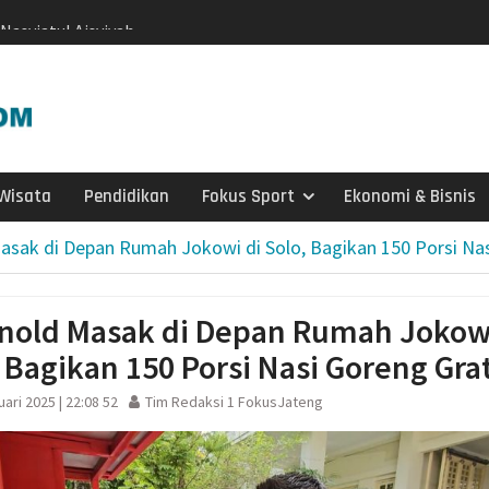
Nasyiatul Aisyiyah
Surakarta
si Interaktif):
a Literasi Anak
n Membaca, Bermain,
rcerita
iasi 99 Program CSR
Wisata
Pendidikan
Fokus Sport
Ekonomi & Bisnis
an
agen Selesaikan Kasus
asak di Depan Rumah Jokowi di Solo, Bagikan 150 Porsi Nas
g Setengah Karung
ve Justice
si Sebaran Apem Keong
rnold Masak di Depan Rumah Jokow
, Bagikan 150 Porsi Nasi Goreng Grat
rtai Golkar Sragen
etum Bahlil Lahadalia
ari 2025 | 22:08 52
Tim Redaksi 1 FokusJateng
Anak Yatim
Sragen
atis untuk Madrasah,