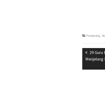
Featured
,
N
Navigasi
Previous
29 Guru 
pos
post:
Menjelang 