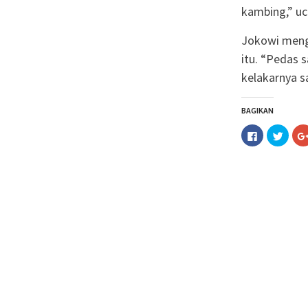
kambing,” uc
Jokowi meng
itu. “Pedas s
kelakarnya s
BAGIKAN
Klik
Klik
untuk
untuk
membagika
berba
di
pada
Facebook(M
Twitt
di
di
jendela
jende
yang
yang
baru)
baru)