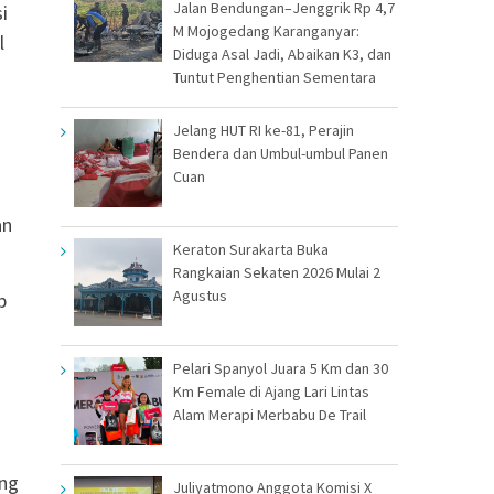
Jalan Bendungan–Jenggrik Rp 4,7
i
M Mojogedang Karanganyar:
l
Diduga Asal Jadi, Abaikan K3, dan
Tuntut Penghentian Sementara
Jelang HUT RI ke-81, Perajin
Bendera dan Umbul-umbul Panen
Cuan
an
Keraton Surakarta Buka
Rangkaian Sekaten 2026 Mulai 2
Agustus
p
Pelari Spanyol Juara 5 Km dan 30
Km Female di Ajang Lari Lintas
g
Alam Merapi Merbabu De Trail
eng
Juliyatmono Anggota Komisi X