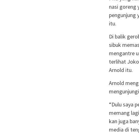
nasi goreng 
pengunjung y
itu.
Di balik ger
sibuk memas
mengantre un
terlihat Jok
Arnold itu.
Arnold meng
mengunjungi 
“Dulu saya p
memang lagi 
kan juga ban
media di ten