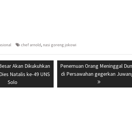
asional
chef arnold
,
nasi goreng jokowi
Besar Akan Dikukuhkan
Next
Penemuan Orang Meninggal Dun
post:
di Persawahan gegerkan Juwan
Dies Natalis ke-49 UNS
Solo