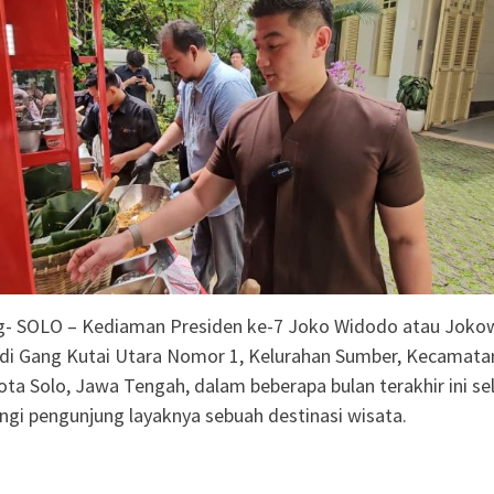
Sudah Kami Hitung
ngatkan Muktamar
yah Utamakan
 Dorong Nasyiatul
itra Pembangunan
edua, Nasyiatul
t Gerakan Perempuan
g- SOLO – Kediaman Presiden ke-7 Joko Widodo atau Joko
 di Gang Kutai Utara Nomor 1, Kelurahan Sumber, Kecamata
Kota Solo, Jawa Tengah, dalam beberapa bulan terakhir ini se
ngi pengunjung layaknya sebuah destinasi wisata.