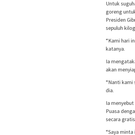
Untuk suguha
goreng untuk
Presiden Gib
sepuluh kilo
“Kami hari in
katanya.
Ia mengataka
akan menyiap
“Nanti kami s
dia.
Ia menyebut 
Puasa denga
secara gratis
“Saya minta 