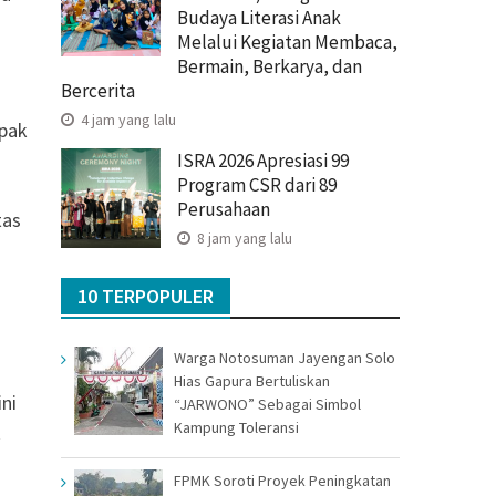
Budaya Literasi Anak
Melalui Kegiatan Membaca,
Bermain, Berkarya, dan
Bercerita
4 jam yang lalu
mpak
ISRA 2026 Apresiasi 99
Program CSR dari 89
Perusahaan
tas
8 jam yang lalu
10 TERPOPULER
Warga Notosuman Jayengan Solo
Hias Gapura Bertuliskan
ni
“JARWONO” Sebagai Simbol
Kampung Toleransi
k
FPMK Soroti Proyek Peningkatan