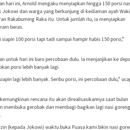
n hari ini, Arnold mengaku menyiapkan hingga 150 porsi nas
 Jokowi dan warga yang berkunjung di kediaman ayah Waki
ran Rakabuming Raka itu. Untuk jumlah itu, ia menyiapkan
gram beras.
i siapin 100 porsi tapi tadi sampai hampir habis 150 porsi,”
n untuk hari ini baru percobaan dulu. Ia menjanjikan ke dep
kan porsi lebih banyak lagi.
iapin lagi lebih banyak. Seribu porsi, ini percobaan dulu,” uca
kemungkinan rencana itu akan direalisasikannya saat bulan
n membuka gerobak dan membagi-bagikan lagi nasi goren
.
izin (kepada Jokowi) waktu buka Puasa kami bikin nasi gor