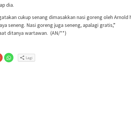
ap dia.
atakan cukup senang dimasakkan nasi goreng oleh Arnold h
aya seneng. Nasi goreng juga seneng, apalagi gratis,”
aat ditanya wartawan. (AN/**)
Klik
Klik
Lagi
untuk
untuk
n
gi
berbagi
berbagi
via
di
embuka
er(Membuka
Google+
WhatsApp(Membuka
(Membuka
di
la
di
jendela
jendela
yang
yang
baru)
baru)