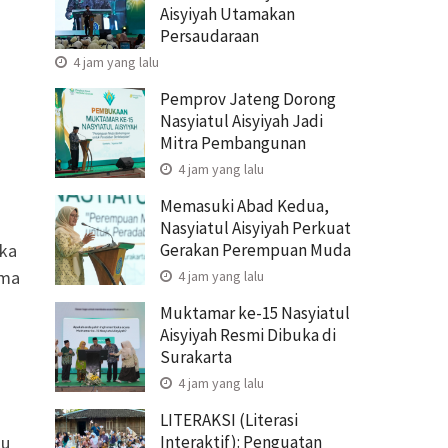
Aisyiyah Utamakan
Persaudaraan
4 jam yang lalu
Pemprov Jateng Dorong
Nasyiatul Aisyiyah Jadi
Mitra Pembangunan
4 jam yang lalu
Memasuki Abad Kedua,
Nasyiatul Aisyiyah Perkuat
Gerakan Perempuan Muda
ika
ama
4 jam yang lalu
Muktamar ke-15 Nasyiatul
Aisyiyah Resmi Dibuka di
Surakarta
4 jam yang lalu
LITERAKSI (Literasi
Interaktif): Penguatan
nu