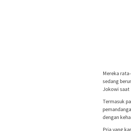
Mereka rata-
sedang berun
Jokowi saat 
Termasuk pada
pemandangan 
dengan kehad
Pria yang ka