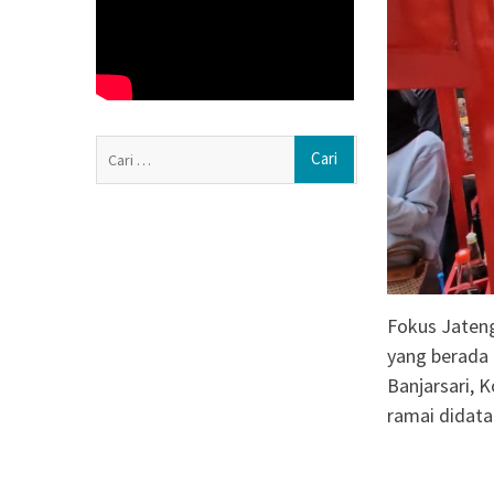
Sekda Boyolali: 
Anggarannya
Haedar Nashir I
Nasyiatul Aisyi
Persaudaraan
Pemprov Jateng
Cari
Aisyiyah Jadi M
untuk:
Memasuki Abad K
Aisyiyah Perkua
Muda
Fokus Jaten
yang berada
Banjarsari, 
ramai didata