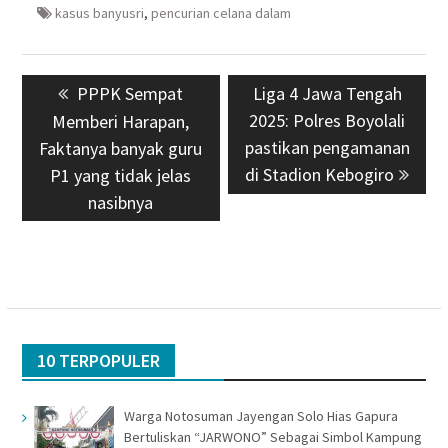
kasus banyusri
,
pencurian celana dalam
Navigasi
Previous
PPPK Sempat
Next
Liga 4 Jawa Tengah
pos
post:
2025: Polres Boyolali
post:
Memberi Harapan,
pastikan pengamanan
Faktanya banyak guru
di Stadion Kebogiro
P1 yang tidak jelas
nasibnya
10 TERPOPULER
Warga Notosuman Jayengan Solo Hias Gapura
Bertuliskan “JARWONO” Sebagai Simbol Kampung