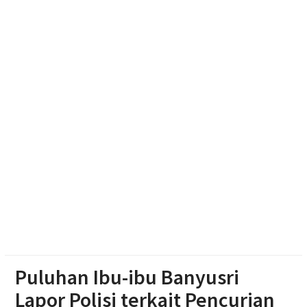
Haedar Nashir Ingatkan Muktamar Nasyiatul
Aisyiyah Utamakan Persaudaraan
Muktamar Nasyiatul Aisyiyah Pilih 13 Formatur
Periode 2026-2030
Paylater Ancam Ketahanan Keluarga, Literasi
Keuangan jadi Benteng Utama
Puluhan Ibu-ibu Banyusri
Lapor Polisi terkait Pencurian