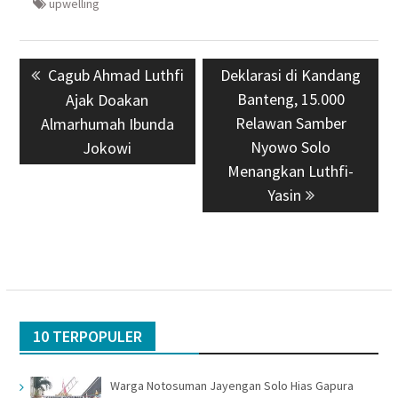
upwelling
Navigasi
Previous
Cagub Ahmad Luthfi
Next
Deklarasi di Kandang
pos
post:
post:
Banteng, 15.000
Ajak Doakan
Relawan Samber
Almarhumah Ibunda
Nyowo Solo
Jokowi
Menangkan Luthfi-
Yasin
10 TERPOPULER
Warga Notosuman Jayengan Solo Hias Gapura