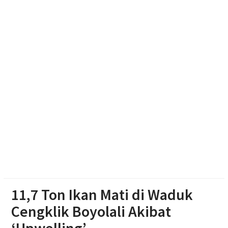
Polsek Jenar Sragen Selesaikan Kasus Pencurian
Jagung Setengah Karung Secara Restorative
Justice
Mengintip Tradisi Sebaran Apem Keong Mas di
Pengging
11,7 Ton Ikan Mati di Waduk
Cengklik Boyolali Akibat