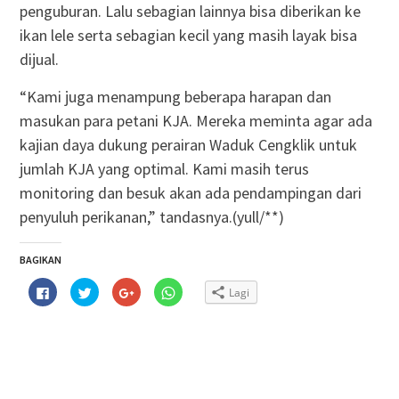
penguburan. Lalu sebagian lainnya bisa diberikan ke
ikan lele serta sebagian kecil yang masih layak bisa
dijual.
“Kami juga menampung beberapa harapan dan
masukan para petani KJA. Mereka meminta agar ada
kajian daya dukung perairan Waduk Cengklik untuk
jumlah KJA yang optimal. Kami masih terus
monitoring dan besuk akan ada pendampingan dari
penyuluh perikanan,” tandasnya.(yull/**)
BAGIKAN
Klik
Klik
Klik
Klik
Lagi
untuk
untuk
untuk
untuk
membagikan
berbagi
berbagi
berbagi
di
pada
via
di
Facebook(Membuka
Twitter(Membuka
Google+
WhatsApp(Membuka
di
di
(Membuka
di
jendela
jendela
di
jendela
yang
yang
jendela
yang
baru)
baru)
yang
baru)
baru)