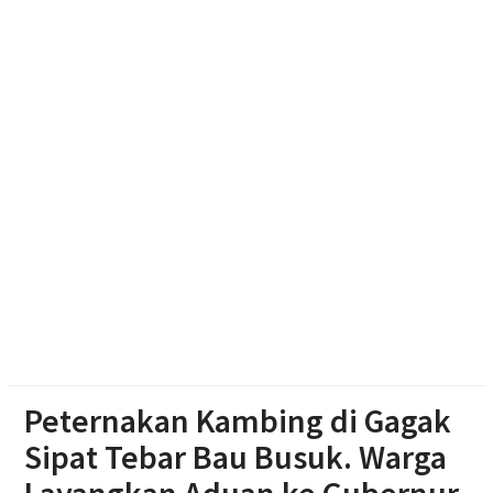
Kemarau
ISRA 2026 Apresiasi 99 Program CSR dari 89
Perusahaan
Dua Pria Asal Grobogan Ditangkap Saat Hendak
Edarkan Narkoba di Boyolali
Peternakan Kambing di Gagak
Sipat Tebar Bau Busuk. Warga