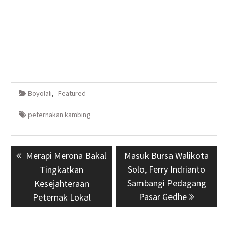
Boyolali
,
Featured
peternakan kambing
Navigasi
Previous
Merapi Merona Bakal
Next
Masuk Bursa Walikota
pos
post:
post:
Solo, Ferry Indrianto
Tingkatkan
Sambangi Pedagang
Kesejahteraan
Pasar Gedhe
Peternak Lokal