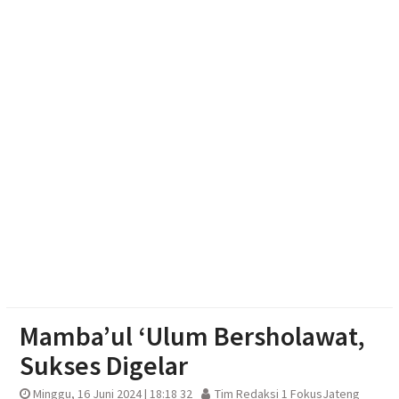
Ketum Bahlil Lahadalia di Panti Asuhan Anak Yatim
Muhammadiyah Sragen
Resmikan Gedung Baru KB Anak Sholeh Ngasem,
Bupati Karanganyar Dorong Lingkungan Belajar
Adaptif
Emak-emak Desa Nepen Antusias Ikuti Lomba
Agustusan 2026
Mamba’ul ‘Ulum Bersholawat,
Sukses Digelar
Minggu, 16 Juni 2024 | 18:18 32
Tim Redaksi 1 FokusJateng