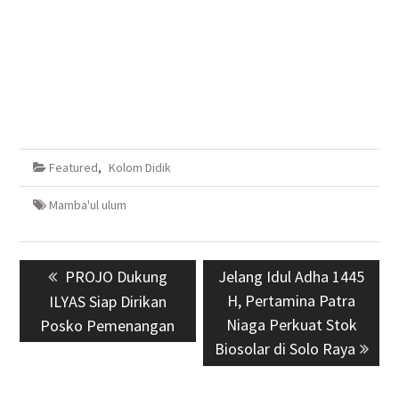
Featured
,
Kolom Didik
Mamba'ul ulum
Navigasi
Previous
PROJO Dukung
Next
Jelang Idul Adha 1445
pos
post:
post:
H, Pertamina Patra
ILYAS Siap Dirikan
Niaga Perkuat Stok
Posko Pemenangan
Biosolar di Solo Raya