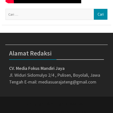
Ca
un
Alamat Redaksi
CV. Media Fokus Mandiri Jaya
Jl. Widuri Sidomulyo 2/4 , Pulisen, Boyolali, Jawa
Tengah
E-mail: mediasuarajateng@gmail.com
Copyright © All rights reserved.
Magazine Plus by
WEN Themes