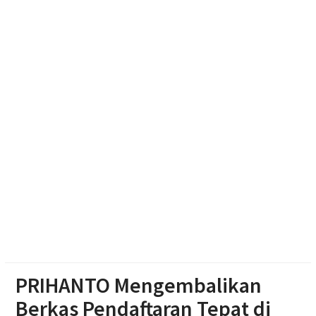
Bantuan
Pilgub Jateng 2029, Pemprov Siapkan Dana
Cadangan Rp1,2 Triliun
Kekeringan Parah di Wonosegoro, Warga Gali Dasar
Sungai Demi Dapatkan Air
Polisi Dalami Insiden Kebakaran Kantin dan Gudang
SD Negeri 1 Jerukan, Juwangi
PRIHANTO Mengembalikan
Berkas Pendaftaran Tepat di