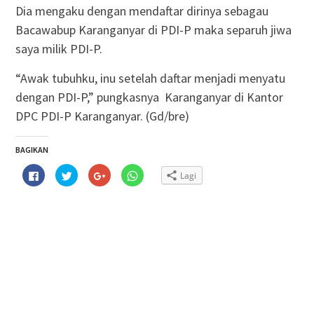
Dia mengaku dengan mendaftar dirinya sebagau
Bacawabup Karanganyar di PDI-P maka separuh jiwa
saya milik PDI-P.
“Awak tubuhku, inu setelah daftar menjadi menyatu
dengan PDI-P,” pungkasnya Karanganyar di Kantor
DPC PDI-P Karanganyar. (Gd/bre)
BAGIKAN
Klik
Klik
Klik
Klik
Lagi
untuk
untuk
untuk
untuk
membagikan
berbagi
berbagi
berbagi
di
pada
via
di
Facebook(Membuka
Twitter(Membuka
Google+
WhatsApp(Membuka
di
di
(Membuka
di
jendela
jendela
di
jendela
yang
yang
jendela
yang
baru)
baru)
yang
baru)
baru)