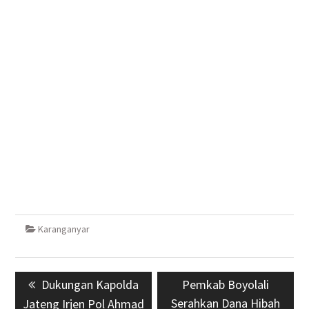
Karanganyar
Navigasi
Previous
Dukungan Kapolda
Next
Pemkab Boyolali
pos
post:
Serahkan Dana Hibah
post:
Jateng Irjen Pol Ahmad