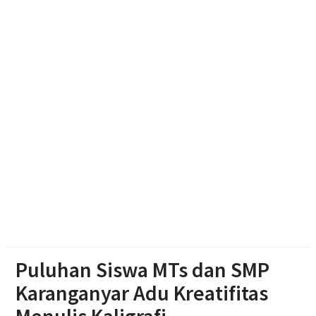
Perusahaan
Polsek Jenar Sragen Selesaikan Kasus Pencurian
Jagung Setengah Karung Secara Restorative
Justice
Mengintip Tradisi Sebaran Apem Keong Mas di
Pengging
Puluhan Siswa MTs dan SMP
Karanganyar Adu Kreatifitas