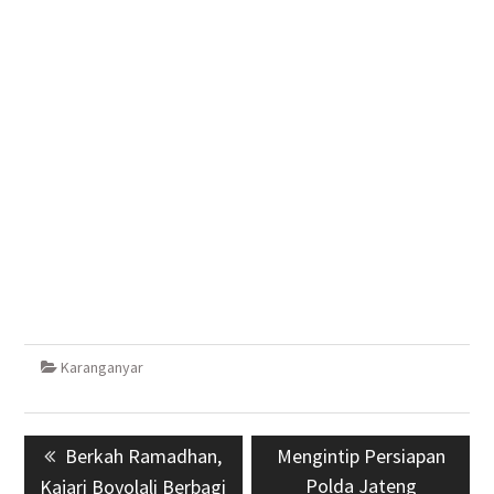
Karanganyar
Navigasi
Previous
Berkah Ramadhan,
Next
Mengintip Persiapan
pos
post:
post:
Polda Jateng
Kajari Boyolali Berbagi