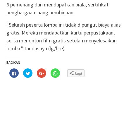
6 pemenang dan mendapatkan piala, sertifikat
penghargaan, uang pembinaan.
“Seluruh peserta lomba ini tidak dipungut biaya alias
gratis. Mereka mendapatkan kartu perpustakaan,
serta menonton film gratis setelah menyelesaikan
lomba,” tandasnya.(lg/bre)
BAGIKAN
Klik
Klik
Klik
Klik
Lagi
untuk
untuk
untuk
untuk
membagikan
berbagi
berbagi
berbagi
di
pada
via
di
Facebook(Membuka
Twitter(Membuka
Google+
WhatsApp(Membuka
di
di
(Membuka
di
jendela
jendela
di
jendela
yang
yang
jendela
yang
baru)
baru)
yang
baru)
baru)