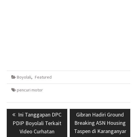
Boyolali
,
Featured
pencuri motor
Navigasi
Previous
Ini Tanggapan DPC
Next
Gibran Hadiri Ground
pos
post:
Breaking ASN Housing
post:
PDIP Boyolali Terkait
Taspen di Karanganyar
Video Curhatan