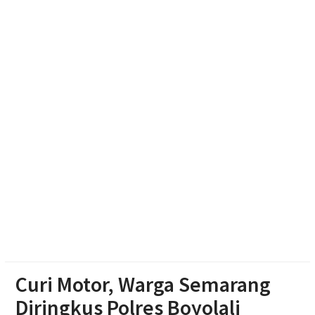
Ketum Bahlil Lahadalia di Panti Asuhan Anak Yatim
Muhammadiyah Sragen
Resmikan Gedung Baru KB Anak Sholeh Ngasem,
Bupati Karanganyar Dorong Lingkungan Belajar
Adaptif
Emak-emak Desa Nepen Antusias Ikuti Lomba
Agustusan 2026
Curi Motor, Warga Semarang
Diringkus Polres Boyolali