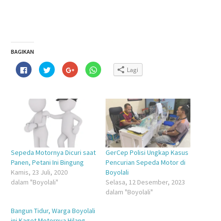
BAGIKAN
Klik
Klik
Klik
Klik
Lagi
untuk
untuk
untuk
untuk
membagikan
berbagi
berbagi
berbagi
di
pada
via
di
Facebook(Membuka
Twitter(Membuka
Google+
WhatsApp(Membuka
di
di
(Membuka
di
jendela
jendela
di
jendela
yang
yang
jendela
yang
baru)
baru)
yang
baru)
baru)
Sepeda Motornya Dicuri saat
GerCep Polisi Ungkap Kasus
Panen, Petani Ini Bingung
Pencurian Sepeda Motor di
Kamis, 23 Juli, 2020
Boyolali
dalam "Boyolali"
Selasa, 12 Desember, 2023
dalam "Boyolali"
Bangun Tidur, Warga Boyolali
ini Kaget Motornya Hilang