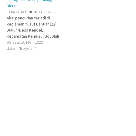
Dicuri
FOKUS JATENG-BOYOLALI –
Aksi pencurian terjadi di
kediaman Yusuf Bahtiar (22)
Dukuh/Desa Kendel,
Kecamatan Kemusu, Boyolali
pada Selasa 16 Mei 2023 dini
Selasa, 16 Mei, 2023
hari. Korban mengaku tak
dalam "Boyolali"
mendengar suara apapun,
saat orang tak dikenal
memasuki rumahnya hingga
berhasil menggondol satu
unit sepeda motor Honda
Beat, warna putih biru yang
terparkir di…