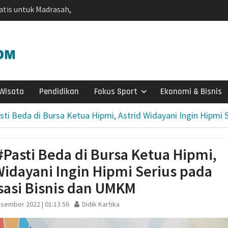
atis untuk Madrasah,
Sudah Kami Hitung
ngatkan Muktamar
yah Utamakan
 Dorong Nasyiatul
Wisata
Pendidikan
Fokus Sport
Ekonomi & Bisnis
itra Pembangunan
edua, Nasyiatul
ti Beda di Bursa Ketua Hipmi, Astrid Widayani Ingin Hipmi 
t Gerakan Perempuan
ah Dorong Kader
Pasti Beda di Bursa Ketua Hipmi,
andiri di Era Digital
Widayani Ingin Hipmi Serius pada
adma: Saat Restoran
ng Kecil untuk
isasi Bisnis dan UMKM
sember 2022 | 01:13 56
Didik Kartika
Salurkan 22 Tangki Air
arga Wonosegoro