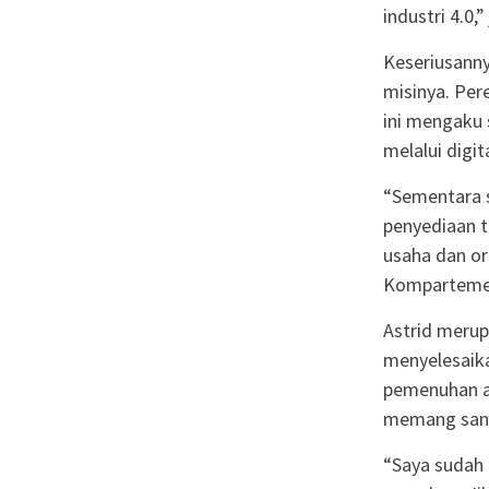
industri 4.0,
Keseriusanny
misinya. Per
ini mengaku
melalui digi
“Sementara s
penyediaan t
usaha dan or
Kompartemen 
Astrid merup
menyelesaika
pemenuhan ad
memang sang
“Saya sudah 