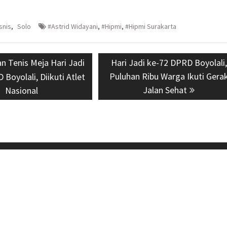
snis
,
Solo
#Astrid Widayani
,
#Hipmi
,
#Hipmi Surakarta
s
n Tenis Meja Hari Jadi
Next
Hari Jadi ke-72 DPRD Boyolali,
Puluhan Ribu Warga Ikuti Gera
post:
Boyolali, Diikuti Atlet
Jalan Sehat
Nasional
awa Tengah
E-mail: mediasuarajateng@gmail.com