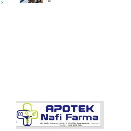
TKP
ip
d
2