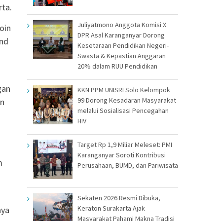
rta.
Juliyatmono Anggota Komisi X
oin
DPR Asal Karanganyar Dorong
and
Kesetaraan Pendidikan Negeri-
Swasta & Kepastian Anggaran
20% dalam RUU Pendidikan
gan
KKN PPM UNISRI Solo Kelompok
99 Dorong Kesadaran Masyarakat
an
melalui Sosialisasi Pencegahan
HIV
Target Rp 1,9 Miliar Meleset: PMI
Karanganyar Soroti Kontribusi
m
Perusahaan, BUMD, dan Pariwisata
Sekaten 2026 Resmi Dibuka,
Keraton Surakarta Ajak
aya
Masyarakat Pahami Makna Tradisi