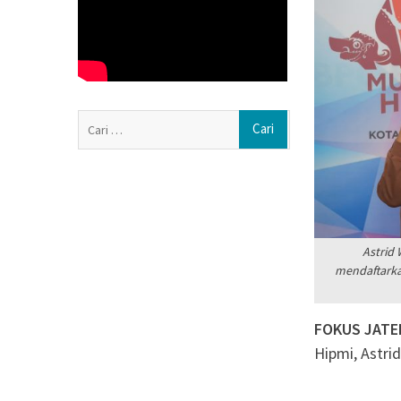
Polsek Jenar Sr
Pencurian Jagun
Secara Restorati
Mengintip Tradi
Mas di Pengging
Pengurus DPD Pa
Cari
Rayakan Ultah K
untuk:
di Panti Asuhan 
Muhammadiyah 
Astrid 
mendaftarkan
FOKUS JAT
Hipmi, Astri