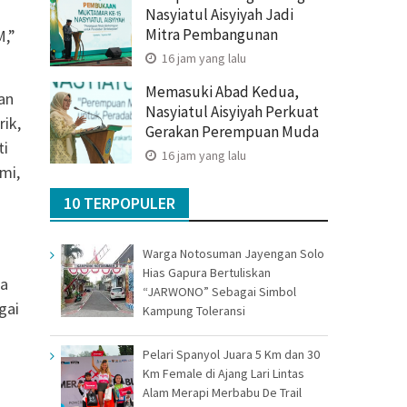
Nasyiatul Aisyiyah Jadi
Mitra Pembangunan
M,”
16 jam yang lalu
Memasuki Abad Kedua,
an
Nasyiatul Aisyiyah Perkuat
ik,
Gerakan Perempuan Muda
ti
16 jam yang lalu
mi,
10 TERPOPULER
Warga Notosuman Jayengan Solo
Hias Gapura Bertuliskan
ia
“JARWONO” Sebagai Simbol
agai
Kampung Toleransi
Pelari Spanyol Juara 5 Km dan 30
Km Female di Ajang Lari Lintas
Alam Merapi Merbabu De Trail