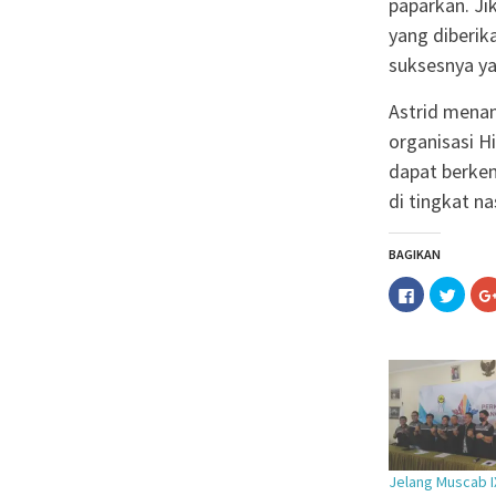
paparkan. J
yang diberik
suksesnya y
Astrid menam
organisasi H
dapat berkem
di tingkat n
BAGIKAN
Klik
Klik
untuk
untuk
membagika
berba
di
pada
Facebook(M
Twitt
di
di
jendela
jende
yang
yang
baru)
baru)
Jelang Muscab I