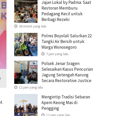
Jajan Lokal by Padma: Saat
Restoran Memburu
Pedagang Kecil untuk
Berbagi Rezeki
36 menit yang lalu
Polres Boyolali Salurkan 22
Tangki Air Bersih untuk
Warga Wonosegoro
7 jam yang lalu
Polsek Jenar Sragen
Selesaikan Kasus Pencurian
Jagung Setengah Karung
k
Secara Restorative Justice
12 jam yang lalu
Mengintip Tradisi Sebaran
M.
Apem Keong Mas di
Pengging
12 jam yang lalu