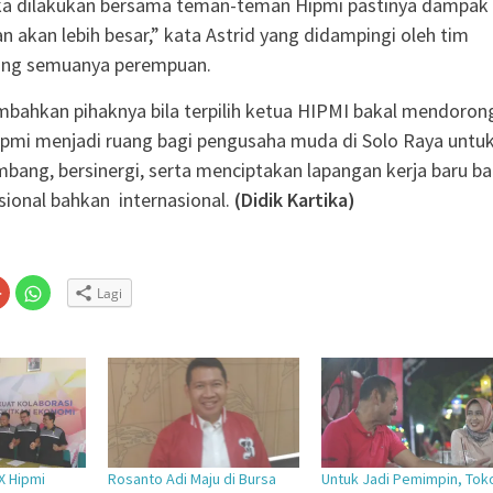
ika dilakukan bersama teman-teman Hipmi pastinya dampak
an akan lebih besar,” kata Astrid yang didampingi oleh tim
ang semuanya perempuan.
bahkan pihaknya bila terpilih ketua HIPMI bakal mendoron
ipmi menjadi ruang bagi pengusaha muda di Solo Raya untu
bang, bersinergi, serta menciptakan lapangan kerja baru ba
asional bahkan internasional.
(Didik Kartika)
Klik
Klik
Lagi
untuk
untuk
n
gi
berbagi
berbagi
via
di
embuka
er(Membuka
Google+
WhatsApp(Membuka
(Membuka
di
la
di
jendela
jendela
yang
yang
baru)
baru)
X Hipmi
Rosanto Adi Maju di Bursa
Untuk Jadi Pemimpin, Tok