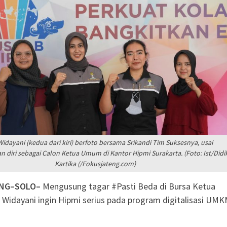
agen Selesaikan Kasus
g Setengah Karung
ve Justice
si Sebaran Apem Keong
rtai Golkar Sragen
etum Bahlil Lahadalia
Anak Yatim
Sragen
Widayani (kedua dari kiri) berfoto bersama Srikandi Tim Suksesnya, usai
 diri sebagai Calon Ketua Umum di Kantor Hipmi Surakarta. (Foto: Ist/Didi
Kartika (/Fokusjateng.com)
ENG–SOLO–
Mengusung tagar #Pasti Beda di Bursa Ketua
d Widayani ingin Hipmi serius pada program digitalisasi UMK