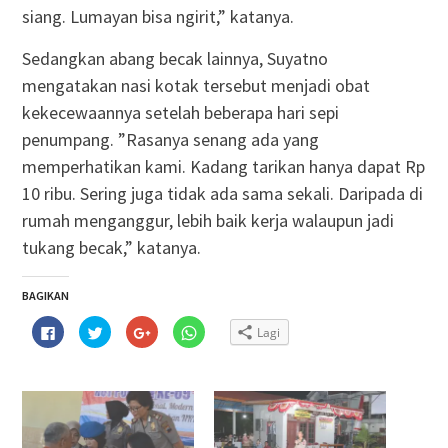
siang. Lumayan bisa ngirit,” katanya.
Sedangkan abang becak lainnya, Suyatno
mengatakan nasi kotak tersebut menjadi obat
kekecewaannya setelah beberapa hari sepi
penumpang. ”Rasanya senang ada yang
memperhatikan kami. Kadang tarikan hanya dapat Rp
10 ribu. Sering juga tidak ada sama sekali. Daripada di
rumah menganggur, lebih baik kerja walaupun jadi
tukang becak,” katanya.
BAGIKAN
Klik
Klik
Klik
Klik
Lagi
untuk
untuk
untuk
untuk
membagikan
berbagi
berbagi
berbagi
di
pada
via
di
Facebook(Membuka
Twitter(Membuka
Google+
WhatsApp(Membuka
di
di
(Membuka
di
jendela
jendela
di
jendela
yang
yang
jendela
yang
baru)
baru)
yang
baru)
baru)