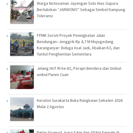
Warga Notosuman Jayengan Solo Hias Gapura
Bertuliskan “JARWONO” Sebagai Simbol Kampung
Toleransi
FPMK Soroti Proyek Peningkatan Jalan
Bendungan–Jenggrik Rp 4,7 M Mojogedang
Karanganyar: Diduga Asal Jadi, Abaikan K3, dan
Tuntut Penghentian Sementara
Jelang HUT RI ke-81, Perajin Bendera dan Umbul-
umbul Panen Cuan
Keraton Surakarta Buka Rangkaian Sekaten 2026
Mulai 2 Agustus
Pelari Spanyol Juara 5 Km dan 30 Km Female di