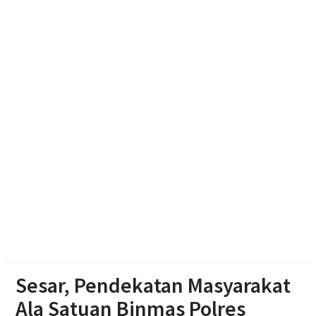
Waseso Pimpin Ziarah Khidmat di Astana
Giribangun Karanganyar
Abimanyu, Bermodal Sewa Laptop Rp 50 Ribu Lolos
Ujian CBT Domisili Kampus UNY
Dukung Kota Berkelanjutan, IPB University Inisiasi
Kolaborasi Pengelolaan Rusa Timor di Surakarta
Sesar, Pendekatan Masyarakat
Ala Satuan Binmas Polres