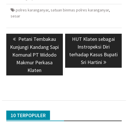
polres karanganyar
,
satuan binmas polres karanganyar
,
sesar
Navigasi
Previous
Petani Tembakau
Next
HUT Klaten sebagai
pos
post:
post:
Instropeksi Diri
Kunjungi Kandang Sapi
terhadap Kasus Bupati
Komunal PT Widodo
Sri Hartini
Makmur Perkasa
Klaten
10 TERPOPULER