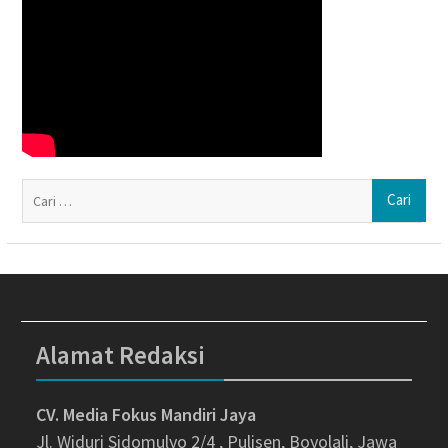
Ca
un
Alamat Redaksi
CV. Media Fokus Mandiri Jaya
Jl. Widuri Sidomulyo 2/4 , Pulisen, Boyolali, Jawa