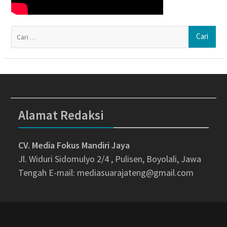
Ca
un
Alamat Redaksi
CV. Media Fokus Mandiri Jaya
Jl. Widuri Sidomulyo 2/4 , Pulisen, Boyolali, Jawa
Tengah
E-mail: mediasuarajateng@gmail.com
Copyright © All rights reserved.