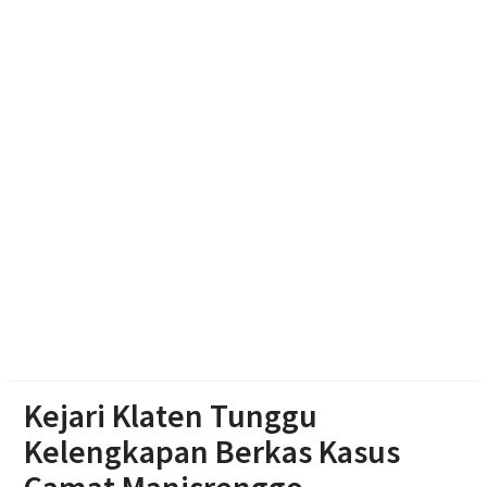
Aisyiyah Utamakan Persaudaraan
Pemprov Jateng Dorong Nasyiatul Aisyiyah Jadi
Mitra Pembangunan
Memasuki Abad Kedua, Nasyiatul Aisyiyah Perkuat
Gerakan Perempuan Muda
Kejari Klaten Tunggu
Kelengkapan Berkas Kasus