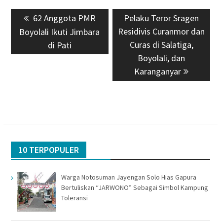
Navigasi
Previous
62 Anggota PMR
Next
Pelaku Teror Sragen
pos
post:
Residivis Curanmor dan
post:
Boyolali Ikuti Jimbara
Curas di Salatiga,
di Pati
Boyolali, dan
Karanganyar
10 TERPOPULER
Warga Notosuman Jayengan Solo Hias Gapura
Bertuliskan “JARWONO” Sebagai Simbol Kampung
Toleransi