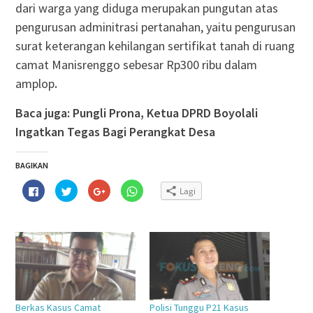
dari warga yang diduga merupakan pungutan atas
pengurusan adminitrasi pertanahan, yaitu pengurusan
surat keterangan kehilangan sertifikat tanah di ruang
camat Manisrenggo sebesar Rp300 ribu dalam
amplop
.
Baca juga: Pungli Prona, Ketua DPRD Boyolali
Ingatkan Tegas Bagi Perangkat Desa
BAGIKAN
Klik
Klik
Klik
Klik
Lagi
untuk
untuk
untuk
untuk
membagikan
berbagi
berbagi
berbagi
di
pada
via
di
Facebook(Membuka
Twitter(Membuka
Google+
WhatsApp(Membuka
di
di
(Membuka
di
jendela
jendela
di
jendela
yang
yang
jendela
yang
baru)
baru)
yang
baru)
baru)
Berkas Kasus Camat
Polisi Tunggu P21 Kasus