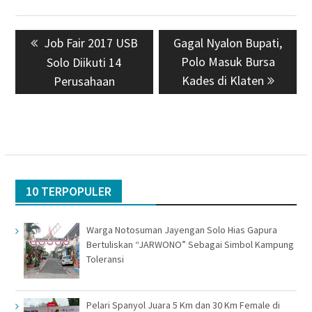
Navigasi
Previous
Job Fair 2017 USB
Next
Gagal Nyalon Bupati,
pos
post:
post:
Polo Masuk Bursa
Solo Diikuti 14
Kades di Klaten
Perusahaan
10 TERPOPULER
Warga Notosuman Jayengan Solo Hias Gapura
Bertuliskan “JARWONO” Sebagai Simbol Kampung
Toleransi
Pelari Spanyol Juara 5 Km dan 30 Km Female di