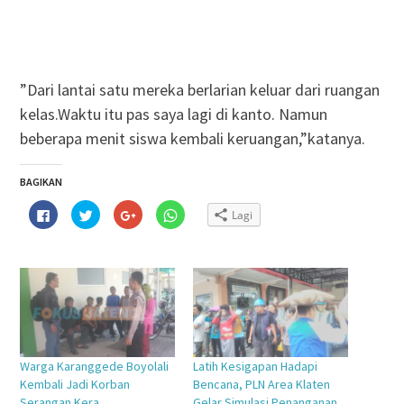
”Dari lantai satu mereka berlarian keluar dari ruangan
kelas.Waktu itu pas saya lagi di kanto. Namun
beberapa menit siswa kembali keruangan,”katanya.
BAGIKAN
Klik
Klik
Klik
Klik
Lagi
untuk
untuk
untuk
untuk
membagikan
berbagi
berbagi
berbagi
di
pada
via
di
Facebook(Membuka
Twitter(Membuka
Google+
WhatsApp(Membuka
di
di
(Membuka
di
jendela
jendela
di
jendela
yang
yang
jendela
yang
baru)
baru)
yang
baru)
baru)
Warga Karanggede Boyolali
Latih Kesigapan Hadapi
Kembali Jadi Korban
Bencana, PLN Area Klaten
Serangan Kera
Gelar Simulasi Penanganan