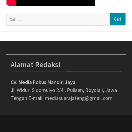
Ca
un
Alamat Redaksi
CV. Media Fokus Mandiri Jaya
Jl. Widuri Sidomulyo 2/4 , Pulisen, Boyolali, Jawa
Tengah
E-mail: mediasuarajateng@gmail.com
Copyright © All rights reserved.