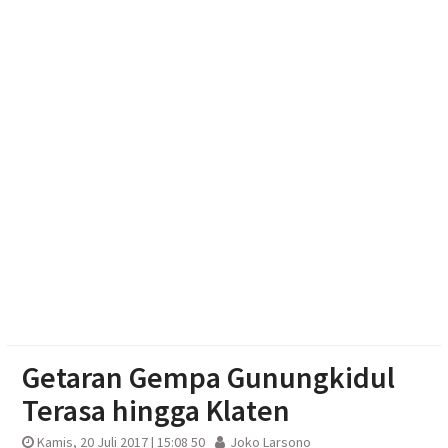
Polres Boyolali Salurkan 22 Tangki Air Bersih untuk
Warga Wonosegoro
Polsek Jenar Sragen Selesaikan Kasus Pencurian
Jagung Setengah Karung Secara Restorative
Justice
Mengintip Tradisi Sebaran Apem Keong Mas di
Pengging
Getaran Gempa Gunungkidul
Terasa hingga Klaten
Kamis, 20 Juli 2017 | 15:08 50
Joko Larsono