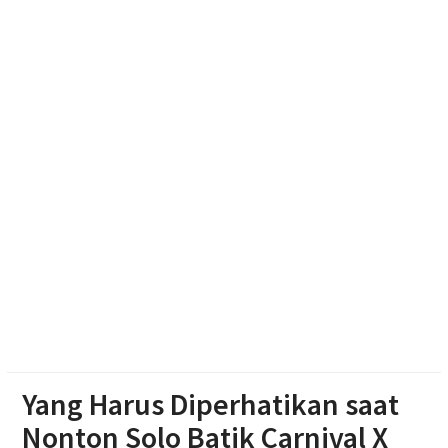
Dibekuk di Tengaran
Diduga Karena Lapuk, Rumah Warga Sambi Roboh.
Bhabinkamtibmas Gotong Royong, Salurkan
Bantuan
Pilgub Jateng 2029, Pemprov Siapkan Dana
Cadangan Rp1,2 Triliun
Yang Harus Diperhatikan saat
Nonton Solo Batik Carnival X