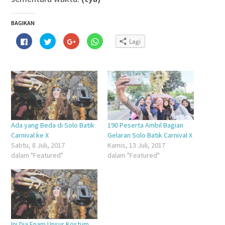
BAGIKAN
Klik
Klik
Klik
Klik
Lagi
untuk
untuk
untuk
untuk
membagikan
berbagi
berbagi
berbagi
di
pada
via
di
Facebook(Membuka
Twitter(Membuka
Google+
WhatsApp(Membuka
di
di
(Membuka
di
jendela
jendela
di
jendela
yang
yang
jendela
yang
baru)
baru)
yang
baru)
baru)
Ada yang Beda di Solo Batik
190 Peserta Ambil Bagian
Carnival ke X
Gelaran Solo Batik Carnival X
Sabtu, 8 Juli, 2017
Kamis, 13 Juli, 2017
dalam "Featured"
dalam "Featured"
Ini Dia Enam Unsur Kostum