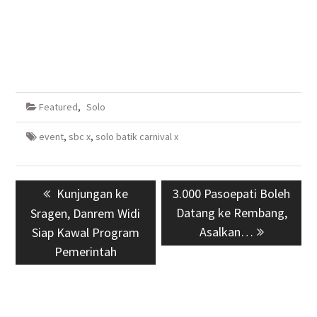
Featured
,
Solo
event
,
sbc x
,
solo batik carnival x
Navigasi
Previous
Kunjungan ke
Next
3.000 Pasoepati Boleh
pos
post:
post:
Datang ke Rembang,
Sragen, Danrem Widi
Asalkan…
Siap Kawal Program
Pemerintah