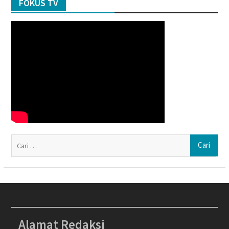
FOKUS TV
Ca
un
Alamat Redaksi