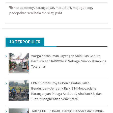
yang
yang
jendela
yang
baru)
baru)
yang
baru)
baru)
han academy
,
karanganyar
,
martial art
,
mojogedang
,
padepokan seni bela diri silat
,
psht
10 TERPOPULER
Warga Notosuman Jayengan Solo Hias Gapura
Bertuliskan “JARWONO” Sebagai Simbol Kampung
Toleransi
FPMK Soroti Proyek Peningkatan Jalan
Bendungan–Jenggrik Rp 4,7 M Mojogedang
Karanganyar: Diduga Asal Jadi, Abaikan K3, dan
Tuntut Penghentian Sementara
Jelang HUT RI ke-81, Perajin Bendera dan Umbul-