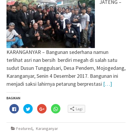
JATENG –
KARANGANYAR – Bangunan sederhana namun
terlihat asri nan bersih berdiri megah di salah satu
sudut Dusun Tunggulsari, Desa Pendem, Mojogedang,
Karanganyar, Senin 4 Desember 2017. Bangunan ini
menjadi saksi lahirnya petarung berprestasi
[…]
BAGIKAN
Klik
Klik
Klik
Klik
Lagi
untuk
untuk
untuk
untuk
membagikan
berbagi
berbagi
berbagi
di
pada
via
di
Facebook(Membuka
Twitter(Membuka
Google+
WhatsApp(Membuka
di
di
(Membuka
di
Featured
,
Karanganyar
jendela
jendela
di
jendela