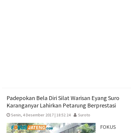
Capaian Sudah Tembus 82,55%
Polres Boyolali Ungkap Kasus Jambret, Pelaku
Dibekuk di Tengaran
Diduga Karena Lapuk, Rumah Warga Sambi Roboh.
Bhabinkamtibmas Gotong Royong, Salurkan
Bantuan
Padepokan Bela Diri Silat Warisan Eyang Suro
Karanganyar Lahirkan Petarung Berprestasi
Senin, 4 Desember 2017 | 18:52 24
Suroto
FOKUS