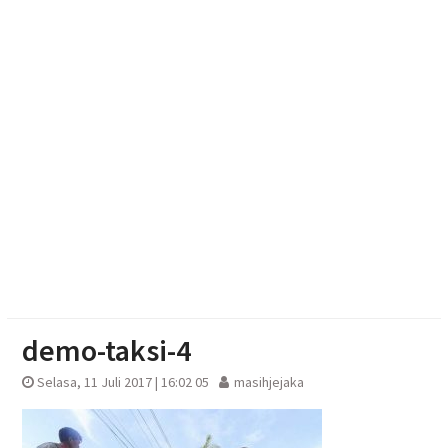
Bupati Karanganyar Dorong Lingkungan Belajar
Adaptif
Emak-emak Desa Nepen Antusias Ikuti Lomba
Agustusan 2026
Optimalisasi Branding dan Digital Marketing UMKM
melalui Desain Kemasan dan Banner
demo-taksi-4
Selasa, 11 Juli 2017 | 16:02 05
masihjejaka