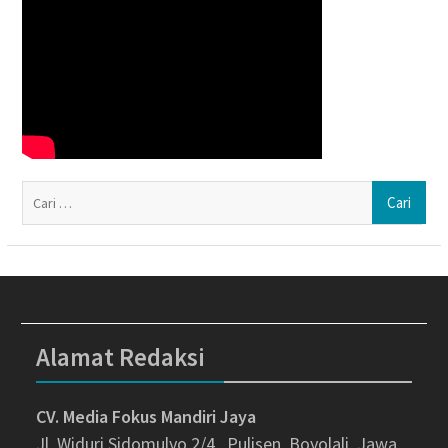
Ca
un
Alamat Redaksi
CV. Media Fokus Mandiri Jaya
Jl. Widuri Sidomulyo 2/4 , Pulisen, Boyolali, Jawa