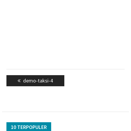
Navigasi
Previous
demo-taksi-4
pos
post:
10 TERPOPULER