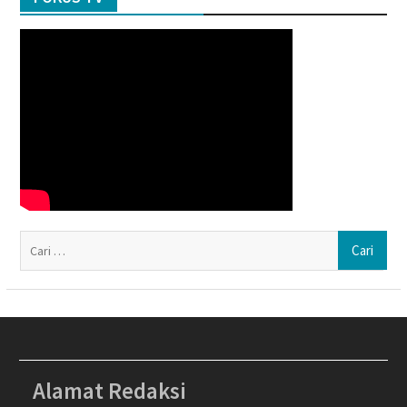
Ca
un
Alamat Redaksi