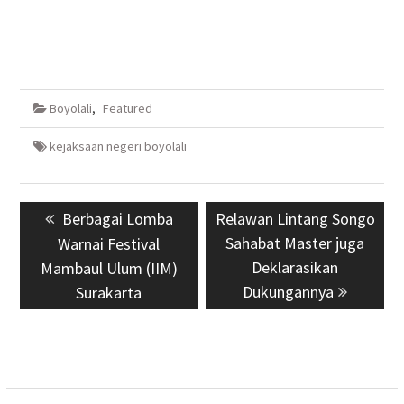
Boyolali
,
Featured
kejaksaan negeri boyolali
Navigasi
Previous
Berbagai Lomba
Next
Relawan Lintang Songo
pos
post:
post:
Sahabat Master juga
Warnai Festival
Deklarasikan
Mambaul Ulum (IIM)
Dukungannya
Surakarta