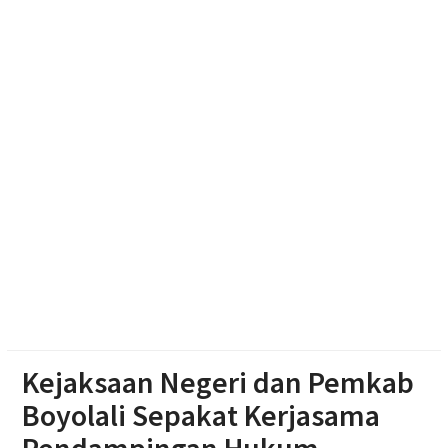
Perusahaan
Polsek Jenar Sragen Selesaikan Kasus Pencurian
Jagung Setengah Karung Secara Restorative
Justice
Mengintip Tradisi Sebaran Apem Keong Mas di
Pengging
Kejaksaan Negeri dan Pemkab
Boyolali Sepakat Kerjasama