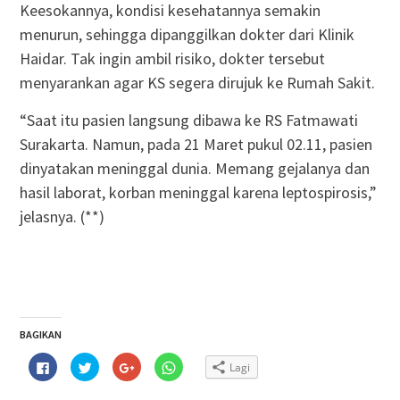
Keesokannya, kondisi kesehatannya semakin
menurun, sehingga dipanggilkan dokter dari Klinik
Haidar. Tak ingin ambil risiko, dokter tersebut
menyarankan agar KS segera dirujuk ke Rumah Sakit.
“Saat itu pasien langsung dibawa ke RS Fatmawati
Surakarta. Namun, pada 21 Maret pukul 02.11, pasien
dinyatakan meninggal dunia. Memang gejalanya dan
hasil laborat, korban meninggal karena leptospirosis,”
jelasnya. (**)
BAGIKAN
Klik
Klik
Klik
Klik
Lagi
untuk
untuk
untuk
untuk
membagikan
berbagi
berbagi
berbagi
di
pada
via
di