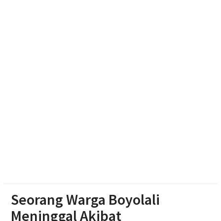
Polres Boyolali Salurkan 22 Tangki Air Bersih untuk
Warga Wonosegoro
Polsek Jenar Sragen Selesaikan Kasus Pencurian
Jagung Setengah Karung Secara Restorative
Justice
Mengintip Tradisi Sebaran Apem Keong Mas di
Pengging
Seorang Warga Boyolali
Meninggal Akibat