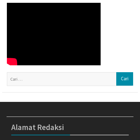
Ca
un
Alamat Redaksi