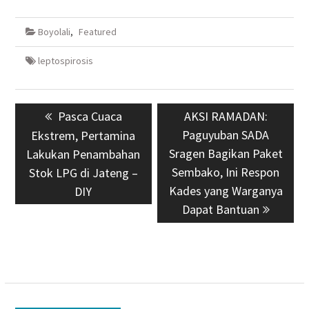
Boyolali
,
Featured
leptospirosis
Navigasi
Previous
Pasca Cuaca
Next
AKSI RAMADAN:
pos
post:
Paguyuban SADA
post:
Ekstrem, Pertamina
Sragen Bagikan Paket
Lakukan Penambahan
Sembako, Ini Respon
Stok LPG di Jateng –
Kades yang Warganya
DIY
Dapat Bantuan