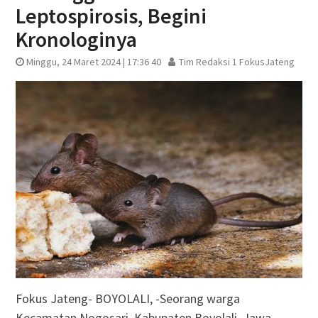
Leptospirosis, Begini
Kronologinya
Minggu, 24 Maret 2024 | 17:36 40
Tim Redaksi 1 FokusJateng
Fokus Jateng- BOYOLALI, -Seorang warga
Kecamatan Nogosari, Kabupaten Boyolali, Jawa