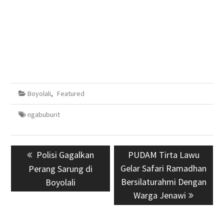
Boyolali
,
Featured
ngabuburit
Navigasi
Previous
Polisi Gagalkan
Next
PUDAM Tirta Lawu
pos
post:
Gelar Safari Ramadhan
post:
Perang Sarung di
Bersilaturahmi Dengan
Boyolali
Warga Jenawi