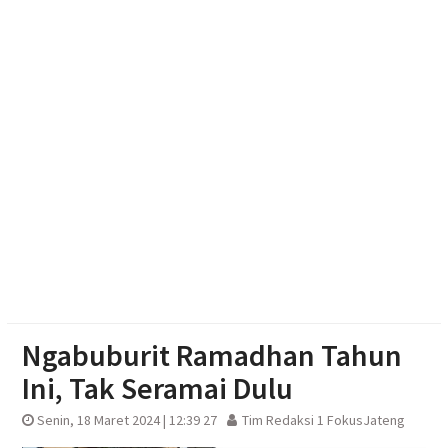
Cadangan Rp1,2 Triliun
Soal Seragam Gratis untuk Madrasah, Sekda
Boyolali: Sudah Kami Hitung Anggarannya
Haedar Nashir Ingatkan Muktamar Nasyiatul
Aisyiyah Utamakan Persaudaraan
Ngabuburit Ramadhan Tahun
Ini, Tak Seramai Dulu
Senin, 18 Maret 2024 | 12:39 27
Tim Redaksi 1 FokusJateng