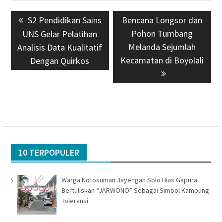
Navigasi
Previous
S2 Pendidikan Sains
Next
Bencana Longsor dan
pos
post:
post:
Pohon Tumbang
UNS Gelar Pelatihan
Melanda Sejumlah
Analisis Data Kualitatif
Kecamatan di Boyolali
Dengan Quirkos
10 TERPOPULER
Warga Notosuman Jayengan Solo Hias Gapura
Bertuliskan “JARWONO” Sebagai Simbol Kampung
Toleransi