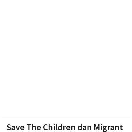
Patroli Medsos Jadi Instruksi Kapolres Sragen,
Bhabinkamtibmas Diminta Deteksi Gangguan
Kamtibmas Sejak Dini
MENJINAKKAN “PEMBUNUH SENYAP” DI DESA:
CERITA SUKSES GERAKAN GERMRANTASI
PUSKESMAS JENAR
APK Perguruan Tinggi Karanganyar Masih 27,61%,
Juliyatmono Dorong Kampus Turun Ke Masyarakat
dan Bidik Status ‘Kota Pelajar’
Save The Children dan Migrant