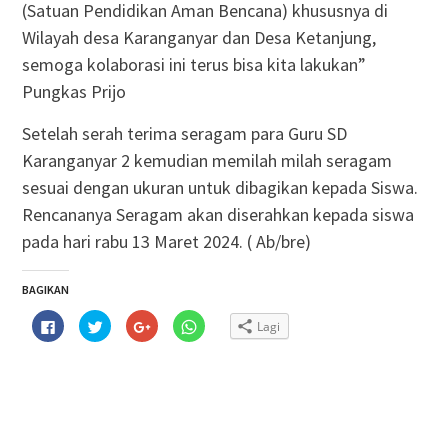
(Satuan Pendidikan Aman Bencana) khususnya di
Wilayah desa Karanganyar dan Desa Ketanjung,
semoga kolaborasi ini terus bisa kita lakukan”
Pungkas Prijo
Setelah serah terima seragam para Guru SD
Karanganyar 2 kemudian memilah milah seragam
sesuai dengan ukuran untuk dibagikan kepada Siswa.
Rencananya Seragam akan diserahkan kepada siswa
pada hari rabu 13 Maret 2024. ( Ab/bre)
BAGIKAN
Klik
Klik
Klik
Klik
Lagi
untuk
untuk
untuk
untuk
membagikan
berbagi
berbagi
berbagi
di
pada
via
di
Facebook(Membuka
Twitter(Membuka
Google+
WhatsApp(Membuka
di
di
(Membuka
di
jendela
jendela
di
jendela
yang
yang
jendela
yang
baru)
baru)
yang
baru)
baru)