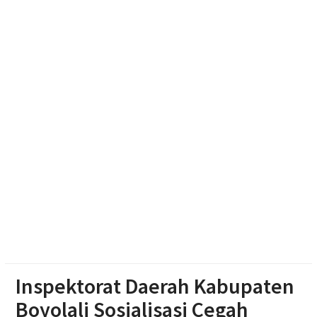
Keuangan jadi Benteng Utama
Nasyiatul Aisyiyah Dorong Kader Perempuan Muda
Mandiri di Era Digital
Jajan Lokal by Padma: Saat Restoran Memburu
Pedagang Kecil untuk Berbagi Rezeki
Inspektorat Daerah Kabupaten
Boyolali Sosialisasi Cegah