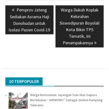
Navigasi
Previous
Pemprov Jateng
Next
Warga Dukuh Koplak
pos
post:
post:
Kelurahan
Sediakan Asrama Haji
Siswodipuran Boyolali
Donohudan untuk
Kota Bikin TPS
Isolasi Pasien Covid-19
Tematik, Ini
Penampakannya
10 TERPOPULER
Warga Notosuman Jayengan Solo Hias Gapura
Bertuliskan “JARWONO” Sebagai Simbol Kampung
Toleransi