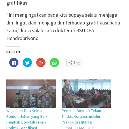
gratifikasi.
“Ini mengingatkan pada kita supaya selalu menjaga
diri. Ingat dan menjaga diri terhadap gratifikasi pada
kami,” kata salah satu dokter di RSUDPA,
Hendropriyono.
BAGIKAN
Klik
Klik
Klik
Klik
Lagi
untuk
untuk
untuk
untuk
membagikan
berbagi
berbagi
berbagi
di
pada
via
di
Facebook(Membuka
Twitter(Membuka
Google+
WhatsApp(Membuka
di
di
(Membuka
di
jendela
jendela
di
jendela
yang
yang
jendela
yang
baru)
baru)
yang
baru)
baru)
Wujudkan Tata Kelola
Pemkab Boyolali Tekan
Pemerintahan yang Baik,
Tindak Korupsi melalui
Pemkab Boyolali Tekan
Praktik Gratifikasi
Praktik Gratifikasi
Jumat, 31 Mei, 2019