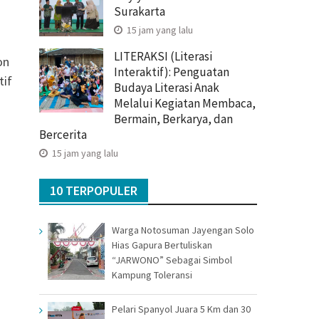
Surakarta
15 jam yang lalu
LITERAKSI (Literasi
on
Interaktif): Penguatan
tif
Budaya Literasi Anak
Melalui Kegiatan Membaca,
Bermain, Berkarya, dan
Bercerita
15 jam yang lalu
10 TERPOPULER
Warga Notosuman Jayengan Solo
Hias Gapura Bertuliskan
“JARWONO” Sebagai Simbol
Kampung Toleransi
Pelari Spanyol Juara 5 Km dan 30