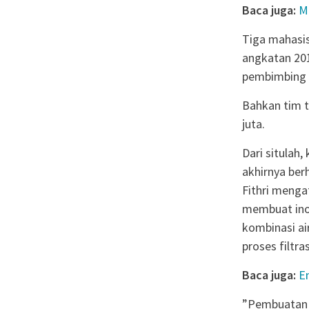
Baca juga:
M
Tiga mahasisw
angkatan 20
pembimbing b
Bahkan tim t
juta.
Dari situlah
akhirnya ber
Fithri menga
membuat ino
kombinasi a
proses filtras
Baca juga:
E
”Pembuatan A