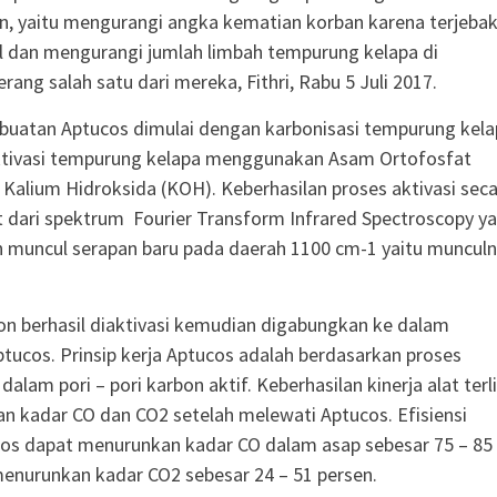
, yaitu mengurangi angka kematian korban karena terjeba
l dan mengurangi jumlah limbah tempurung kelapa di
erang salah satu dari mereka, Fithri, Rabu 5 Juli 2017.
uatan Aptucos dimulai dengan karbonisasi tempurung kela
tivasi tempurung kelapa menggunakan Asam Ortofosfat
Kalium Hidroksida (KOH). Keberhasilan proses aktivasi sec
at dari spektrum Fourier Transform Infrared Spectroscopy y
 muncul serapan baru pada daerah 1100 cm-1 yaitu muncul
on berhasil diaktivasi kemudian digabungkan ke dalam
tucos. Prinsip kerja Aptucos adalah berdasarkan proses
dalam pori – pori karbon aktif. Keberhasilan kinerja alat terl
an kadar CO dan CO2 setelah melewati Aptucos. Efisiensi
cos dapat menurunkan kadar CO dalam asap sebesar 75 – 85
enurunkan kadar CO2 sebesar 24 – 51 persen.