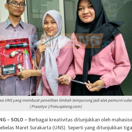
Anak Yatim
Sragen
atis untuk Madrasah,
Sudah Kami Hitung
ngatkan Muktamar
yah Utamakan
wa UNS yang membuat penelitian limbah tempurung jadi alat pemurni udar
| Prasetyo (/Fokusjateng.com)
NG – SOLO –
Berbagai kreativitas ditunjukkan oleh mahasis
Sebelas Maret Surakarta (UNS). Seperti yang ditunjukkan tig