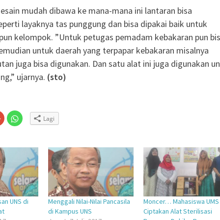
desain mudah dibawa ke mana-mana ini lantaran bisa
perti layaknya tas punggung dan bisa dipakai baik untuk
upun kelompok. ”Untuk petugas pemadam kebakaran pun bi
emudian untuk daerah yang terpapar kebakaran misalnya
tan juga bisa digunakan. Dan satu alat ini juga digunakan u
ng,” ujarnya.
(sto)
Klik
Klik
Lagi
untuk
untuk
n
gi
berbagi
berbagi
via
di
embuka
er(Membuka
Google+
WhatsApp(Membuka
(Membuka
di
la
di
jendela
jendela
yang
yang
baru)
baru)
san UNS di
Menggali Nilai-Nilai Pancasila
Moncer… Mahasiswa UMS
at
di Kampus UNS
Ciptakan Alat Sterilisasi