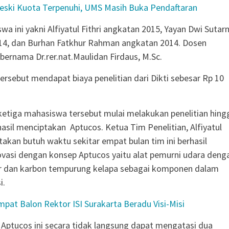
eski Kuota Terpenuhi, UMS Masih Buka Pendaftaran
a ini yakni Alfiyatul Fithri angkatan 2015, Yayan Dwi Sutarn
14, dan Burhan Fatkhur Rahman angkatan 2014. Dosen
ernama Dr.rer.nat.Maulidan Firdaus, M.Sc.
ersebut mendapat biaya penelitian dari Dikti sebesar Rp 10
, ketiga mahasiswa tersebut mulai melakukan penelitian hing
hasil menciptakan Aptucos. Ketua Tim Penelitian, Alfiyatul
takan butuh waktu sekitar empat bulan tim ini berhasil
vasi dengan konsep Aptucos yaitu alat pemurni udara deng
ir dan karbon tempurung kelapa sebagai komponen dalam
i.
mpat Balon Rektor ISI Surakarta Beradu Visi-Misi
ptucos ini secara tidak langsung dapat mengatasi dua