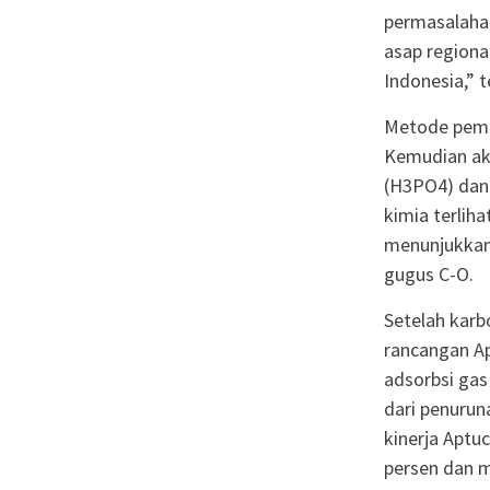
permasalahan
asap regiona
Indonesia,” t
Metode pemb
Kemudian ak
(H3PO4) dan 
kimia terlih
menunjukkan
gugus C-O.
Setelah karb
rancangan Ap
adsorbsi gas 
dari penurun
kinerja Aptu
persen dan m