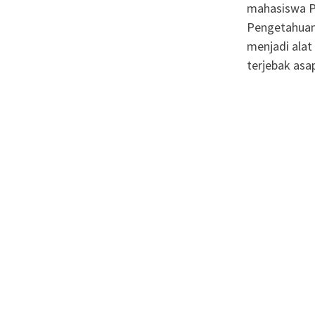
mahasiswa Pr
Pengetahuan
menjadi ala
terjebak asap