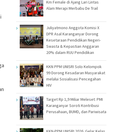
Km Female di Ajang Lari Lintas
Alam Merapi Merbabu De Trail
i
Juliyatmono Anggota Komisi X
DPR Asal Karanganyar Dorong
Kesetaraan Pendidikan Negeri-
Swasta & Kepastian Anggaran
20% dalam RUU Pendidikan
ga
KKN PPM UNISRI Solo Kelompok
99 Dorong Kesadaran Masyarakat
melalui Sosialisasi Pencegahan
HIV
an
Target Rp 1,9 Miliar Meleset: PMI
Karanganyar Soroti Kontribusi
Perusahaan, BUMD, dan Pariwisata
KKN-PPM UNISRI 2026 Gelar Kelas