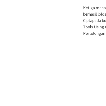
Ketiga mahas
berhasil lol
Ciptapada bul
Tools Using 
Pertolongan