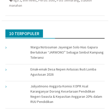
liga 2
,
live news
,
Persis Solo
,
PSIS Semarang
,
stadion
manahan
10 TERPOPULER
Warga Notosuman Jayengan Solo Hias Gapura
Bertuliskan “JARWONO” Sebagai Simbol Kampung
Toleransi
Emak-emak Desa Nepen Antusias Ikuti Lomba
Agustusan 2026
Juliyatmono Anggota Komisi X DPR Asal
Karanganyar Dorong Kesetaraan Pendidikan
Negeri-Swasta & Kepastian Anggaran 20% dalam
RUU Pendidikan