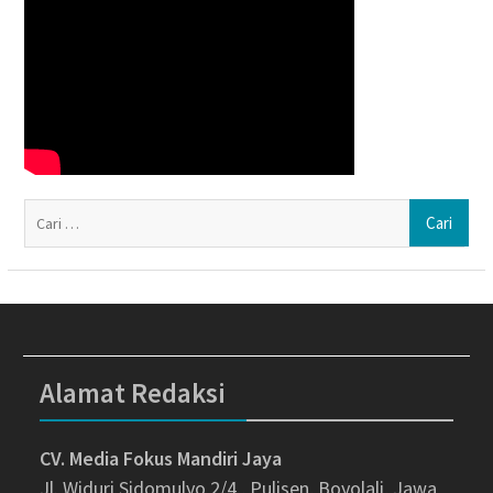
Ca
un
Alamat Redaksi
CV. Media Fokus Mandiri Jaya
Jl. Widuri Sidomulyo 2/4 , Pulisen, Boyolali, Jawa