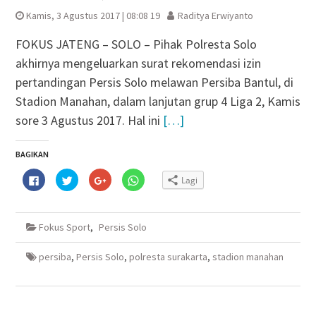
Kamis, 3 Agustus 2017 | 08:08 19
Raditya Erwiyanto
FOKUS JATENG – SOLO – Pihak Polresta Solo
akhirnya mengeluarkan surat rekomendasi izin
pertandingan Persis Solo melawan Persiba Bantul, di
Stadion Manahan, dalam lanjutan grup 4 Liga 2, Kamis
sore 3 Agustus 2017. Hal ini
[…]
BAGIKAN
Klik
Klik
Klik
Klik
Lagi
untuk
untuk
untuk
untuk
membagikan
berbagi
berbagi
berbagi
di
pada
via
di
Facebook(Membuka
Twitter(Membuka
Google+
WhatsApp(Membuka
di
di
(Membuka
di
Fokus Sport
,
Persis Solo
jendela
jendela
di
jendela
yang
yang
jendela
yang
baru)
baru)
yang
baru)
baru)
persiba
,
Persis Solo
,
polresta surakarta
,
stadion manahan