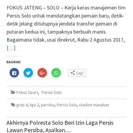
FOKUS JATENG – SOLO – Kerja keras manajemen tim
Persis Solo untuk mendatangkan pemain baru, detik-
detik jelang ditutupnya jendela transfer pemain di
putaran kedua ini, tampaknya berbuah manis.
Bagaimana tidak, usai direkrut, Rabu 2 Agustus 2017,
[…]
BAGIKAN
Klik
Klik
Klik
Klik
Lagi
untuk
untuk
untuk
untuk
membagikan
berbagi
berbagi
berbagi
di
pada
via
di
Facebook(Membuka
Twitter(Membuka
Google+
WhatsApp(Membuka
di
di
(Membuka
di
Fokus Sport
,
Persis Solo
jendela
jendela
di
jendela
yang
yang
jendela
yang
baru)
baru)
yang
baru)
baru)
grup 4
,
liga 2
,
persiba
,
Persis Solo
,
stadion manahan
Akhirnya Polresta Solo Beri Izin Laga Persis
Lawan Persiba, Asalkan…