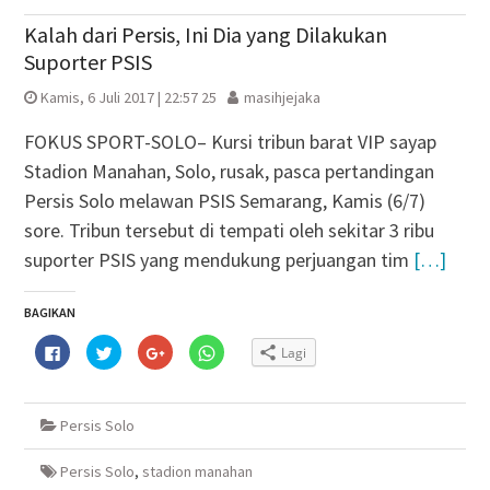
Kalah dari Persis, Ini Dia yang Dilakukan
Suporter PSIS
Kamis, 6 Juli 2017 | 22:57 25
masihjejaka
FOKUS SPORT-SOLO– Kursi tribun barat VIP sayap
Stadion Manahan, Solo, rusak, pasca pertandingan
Persis Solo melawan PSIS Semarang, Kamis (6/7)
sore. Tribun tersebut di tempati oleh sekitar 3 ribu
suporter PSIS yang mendukung perjuangan tim
[…]
BAGIKAN
Klik
Klik
Klik
Klik
Lagi
untuk
untuk
untuk
untuk
membagikan
berbagi
berbagi
berbagi
di
pada
via
di
Facebook(Membuka
Twitter(Membuka
Google+
WhatsApp(Membuka
di
di
(Membuka
di
Persis Solo
jendela
jendela
di
jendela
yang
yang
jendela
yang
baru)
baru)
yang
baru)
baru)
Persis Solo
,
stadion manahan