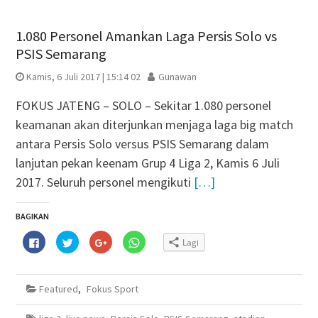
1.080 Personel Amankan Laga Persis Solo vs
PSIS Semarang
Kamis, 6 Juli 2017 | 15:14 02
Gunawan
FOKUS JATENG – SOLO – Sekitar 1.080 personel
keamanan akan diterjunkan menjaga laga big match
antara Persis Solo versus PSIS Semarang dalam
lanjutan pekan keenam Grup 4 Liga 2, Kamis 6 Juli
2017. Seluruh personel mengikuti
[…]
BAGIKAN
Klik
Klik
Klik
Klik
Lagi
untuk
untuk
untuk
untuk
membagikan
berbagi
berbagi
berbagi
di
pada
via
di
Facebook(Membuka
Twitter(Membuka
Google+
WhatsApp(Membuka
di
di
(Membuka
di
Featured
,
Fokus Sport
jendela
jendela
di
jendela
yang
yang
jendela
yang
baru)
baru)
yang
baru)
baru)