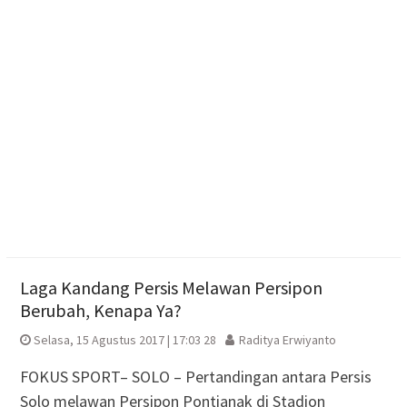
Lebih dari Sekadar Panggung Juara: Bagaimana
Karanganyar Mencari Bakat 2026 Menghidupkan
Seni dan Ekonomi Warga
Kasus Kebakaran di Boyolali Meningkat Saat Musim
Kemarau, Damkar Catat 28 Kejadian
Laga Kandang Persis Melawan Persipon
Berubah, Kenapa Ya?
Selasa, 15 Agustus 2017 | 17:03 28
Raditya Erwiyanto
FOKUS SPORT– SOLO – Pertandingan antara Persis
Solo melawan Persipon Pontianak di Stadion