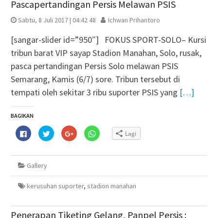
Pascapertandingan Persis Melawan PSIS
Sabtu, 8 Juli 2017 | 04:42 48
Ichwan Prihantoro
[sangar-slider id=”950″] FOKUS SPORT-SOLO– Kursi
tribun barat VIP sayap Stadion Manahan, Solo, rusak,
pasca pertandingan Persis Solo melawan PSIS
Semarang, Kamis (6/7) sore. Tribun tersebut di
tempati oleh sekitar 3 ribu suporter PSIS yang
[…]
BAGIKAN
Klik
Klik
Klik
Klik
Lagi
untuk
untuk
untuk
untuk
membagikan
berbagi
berbagi
berbagi
di
pada
via
di
Facebook(Membuka
Twitter(Membuka
Google+
WhatsApp(Membuka
di
di
(Membuka
di
Gallery
jendela
jendela
di
jendela
yang
yang
jendela
yang
baru)
baru)
yang
baru)
baru)
kerusuhan suporter
,
stadion manahan
Penerapan Tiketing Gelang, Panpel Persis :