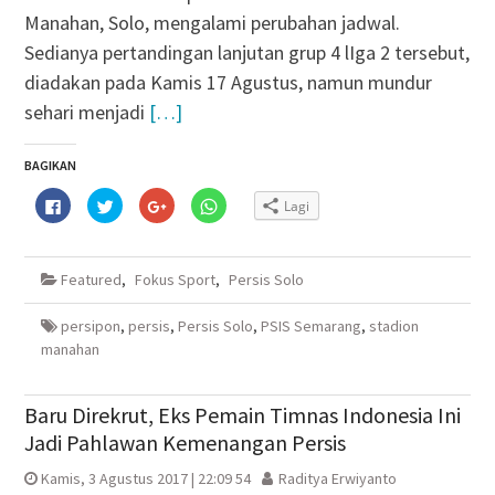
Manahan, Solo, mengalami perubahan jadwal.
Sedianya pertandingan lanjutan grup 4 lIga 2 tersebut,
diadakan pada Kamis 17 Agustus, namun mundur
sehari menjadi
[…]
BAGIKAN
Klik
Klik
Klik
Klik
Lagi
untuk
untuk
untuk
untuk
membagikan
berbagi
berbagi
berbagi
di
pada
via
di
Facebook(Membuka
Twitter(Membuka
Google+
WhatsApp(Membuka
di
di
(Membuka
di
Featured
,
Fokus Sport
,
Persis Solo
jendela
jendela
di
jendela
yang
yang
jendela
yang
baru)
baru)
yang
baru)
baru)
persipon
,
persis
,
Persis Solo
,
PSIS Semarang
,
stadion
manahan
Baru Direkrut, Eks Pemain Timnas Indonesia Ini
Jadi Pahlawan Kemenangan Persis
Kamis, 3 Agustus 2017 | 22:09 54
Raditya Erwiyanto