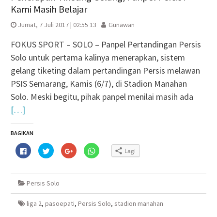
Kami Masih Belajar
Jumat, 7 Juli 2017 | 02:55 13
Gunawan
FOKUS SPORT – SOLO – Panpel Pertandingan Persis
Solo untuk pertama kalinya menerapkan, sistem
gelang tiketing dalam pertandingan Persis melawan
PSIS Semarang, Kamis (6/7), di Stadion Manahan
Solo. Meski begitu, pihak panpel menilai masih ada
[…]
BAGIKAN
Klik
Klik
Klik
Klik
Lagi
untuk
untuk
untuk
untuk
membagikan
berbagi
berbagi
berbagi
di
pada
via
di
Facebook(Membuka
Twitter(Membuka
Google+
WhatsApp(Membuka
di
di
(Membuka
di
Persis Solo
jendela
jendela
di
jendela
yang
yang
jendela
yang
baru)
baru)
yang
baru)
baru)
liga 2
,
pasoepati
,
Persis Solo
,
stadion manahan