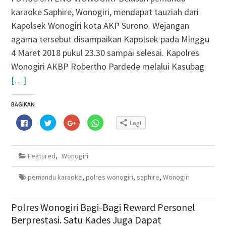
karaoke Saphire, Wonogiri, mendapat tauziah dari
Kapolsek Wonogiri kota AKP Surono. Wejangan
agama tersebut disampaikan Kapolsek pada Minggu
4 Maret 2018 pukul 23.30 sampai selesai. Kapolres
Wonogiri AKBP Robertho Pardede melalui Kasubag
[…]
BAGIKAN
Klik
Klik
Klik
Klik
Lagi
untuk
untuk
untuk
untuk
membagikan
berbagi
berbagi
berbagi
di
pada
via
di
Facebook(Membuka
Twitter(Membuka
Google+
WhatsApp(Membuka
di
di
(Membuka
di
Featured
,
Wonogiri
jendela
jendela
di
jendela
yang
yang
jendela
yang
baru)
baru)
yang
baru)
baru)
pemandu karaoke
,
polres wonogiri
,
saphire
,
Wonogiri
Polres Wonogiri Bagi-Bagi Reward Personel
Berprestasi. Satu Kades Juga Dapat