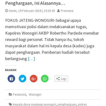
Penghargaan, Ini Alasannya…
Senin, 19 Februari 2018 | 19:29 38
Premana
FOKUS JATENG-WONOGIRI-Sebagai upaya
memotivasi polisi dalam melaksanakan tugas,
Kapolres Wonogiri AKBP Robertho Pardede menebar
reward bagi personel. Tidak hanya itu, tokoh
masyarakat dalam hal ini kepala desa (kades) juga
dapat penghargaan. Pemberian hadiah tersebut
berlangsung
[…]
BAGIKAN
Klik
Klik
Klik
Klik
Lagi
untuk
untuk
untuk
untuk
membagikan
berbagi
berbagi
berbagi
di
pada
via
di
Facebook(Membuka
Twitter(Membuka
Google+
WhatsApp(Membuka
di
di
(Membuka
di
Featured
,
Wonogiri
jendela
jendela
di
jendela
yang
yang
jendela
yang
baru)
baru)
yang
baru)
baru)
kepala desa manjung wonogiri
,
penghargaan
,
polres