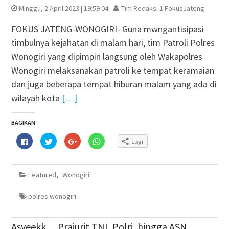
Minggu, 2 April 2023 | 19:59 04
Tim Redaksi 1 FokusJateng
FOKUS JATENG-WONOGIRI- Guna mwngantisipasi
timbulnya kejahatan di malam hari, tim Patroli Polres
Wonogiri yang dipimpin langsung oleh Wakapolres
Wonogiri melaksanakan patroli ke tempat keramaian
dan juga beberapa tempat hiburan malam yang ada di
wilayah kota
[…]
BAGIKAN
Klik
Klik
Klik
Klik
Lagi
untuk
untuk
untuk
untuk
membagikan
berbagi
berbagi
berbagi
di
pada
via
di
Facebook(Membuka
Twitter(Membuka
Google+
WhatsApp(Membuka
di
di
(Membuka
di
Featured
,
Wonogiri
jendela
jendela
di
jendela
yang
yang
jendela
yang
baru)
baru)
yang
baru)
baru)
polres wonogiri
Asyeekk… Prajurit TNI, Polri, hingga ASN