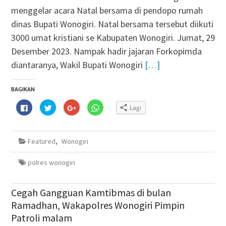
menggelar acara Natal bersama di pendopo rumah
dinas Bupati Wonogiri. Natal bersama tersebut diikuti
3000 umat kristiani se Kabupaten Wonogiri. Jumat, 29
Desember 2023. Nampak hadir jajaran Forkopimda
diantaranya, Wakil Bupati Wonogiri
[…]
BAGIKAN
Klik
Klik
Klik
Klik
Lagi
untuk
untuk
untuk
untuk
membagikan
berbagi
berbagi
berbagi
di
pada
via
di
Facebook(Membuka
Twitter(Membuka
Google+
WhatsApp(Membuka
di
di
(Membuka
di
Featured
,
Wonogiri
jendela
jendela
di
jendela
yang
yang
jendela
yang
baru)
baru)
yang
baru)
baru)
polres wonogiri
Cegah Gangguan Kamtibmas di bulan
Ramadhan, Wakapolres Wonogiri Pimpin
Patroli malam