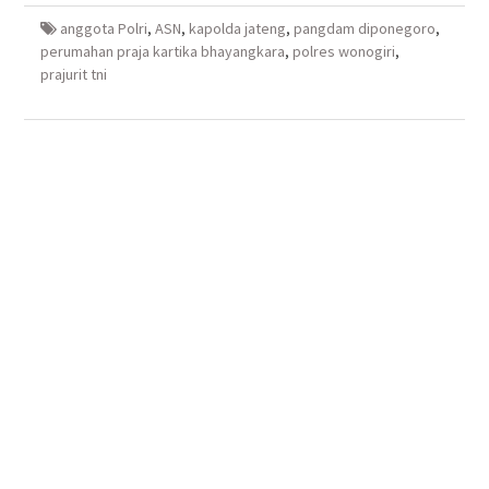
baru)
baru)
yang
baru)
baru)
anggota Polri
,
ASN
,
kapolda jateng
,
pangdam diponegoro
,
perumahan praja kartika bhayangkara
,
polres wonogiri
,
prajurit tni