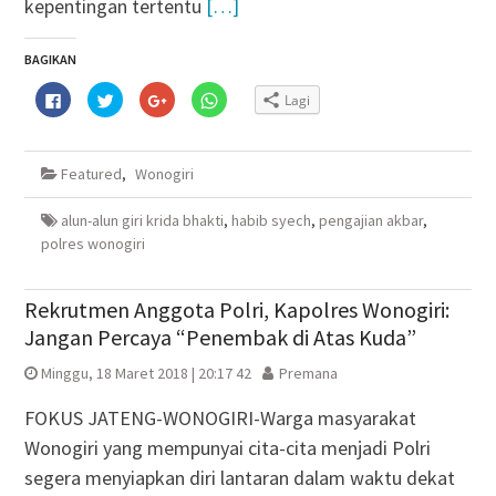
kepentingan tertentu
[…]
BAGIKAN
Klik
Klik
Klik
Klik
Lagi
untuk
untuk
untuk
untuk
membagikan
berbagi
berbagi
berbagi
di
pada
via
di
Facebook(Membuka
Twitter(Membuka
Google+
WhatsApp(Membuka
di
di
(Membuka
di
Featured
,
Wonogiri
jendela
jendela
di
jendela
yang
yang
jendela
yang
baru)
baru)
yang
baru)
baru)
alun-alun giri krida bhakti
,
habib syech
,
pengajian akbar
,
polres wonogiri
Rekrutmen Anggota Polri, Kapolres Wonogiri:
Jangan Percaya “Penembak di Atas Kuda”
Minggu, 18 Maret 2018 | 20:17 42
Premana
FOKUS JATENG-WONOGIRI-Warga masyarakat
Wonogiri yang mempunyai cita-cita menjadi Polri
segera menyiapkan diri lantaran dalam waktu dekat