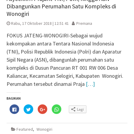
Dibangunkan Perumahan Satu Kompleks di
Wonogiri
Rabu, 17 Oktober 2018 | 12:51 41
Premana
FOKUS JATENG-WONOGIRI-Sebagai wujud
kekompakan antara Tentara Nasional Indonesia
(TNI), Polisi Republik Indonesia (Polri) dan Aparatur
Sipil Negara (ASN), dibangunlah perumahan satu
kompleks di Dusun Pancuran RT 001 RW 006 Desa
Kaliancar, Kecamatan Selogiri, Kabupaten Wonogiri.
Perumahan tersebut dinamai Praja
[…]
BAGIKAN
Klik
Klik
Klik
Klik
Lagi
untuk
untuk
untuk
untuk
membagikan
berbagi
berbagi
berbagi
di
pada
via
di
Facebook(Membuka
Twitter(Membuka
Google+
WhatsApp(Membuka
di
di
(Membuka
di
Featured
,
Wonogiri
jendela
jendela
di
jendela
yang
yang
jendela
yang