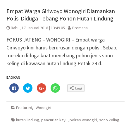
Empat Warga Giriwoyo Wonogiri Diamankan
Polisi Diduga Tebang Pohon Hutan Lindung
Rabu, 17 Januari 2018 | 13:49 05
Premana
FOKUS JATENG – WONOGIRI – Empat warga
Giriwoyo kini harus berurusan dengan polisi. Sebab,
mereka diduga kuat menebang pohon jenis sono
keling di kawasan hutan lindung Petak 29 d.
BAGIKAN
Klik
Klik
Klik
Klik
Lagi
untuk
untuk
untuk
untuk
membagikan
berbagi
berbagi
berbagi
di
pada
via
di
Facebook(Membuka
Twitter(Membuka
Google+
WhatsApp(Membuka
di
di
(Membuka
di
Featured
,
Wonogiri
jendela
jendela
di
jendela
yang
yang
jendela
yang
baru)
baru)
yang
baru)
baru)
hutan lindung
,
pencurian kayu
,
polres wonogiri
,
sono keling