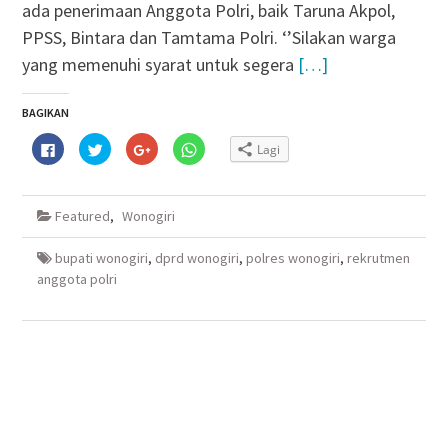
ada penerimaan Anggota Polri, baik Taruna Akpol,
PPSS, Bintara dan Tamtama Polri. ‘’Silakan warga
yang memenuhi syarat untuk segera
[…]
BAGIKAN
Klik
Klik
Klik
Klik
Lagi
untuk
untuk
untuk
untuk
membagikan
berbagi
berbagi
berbagi
di
pada
via
di
Facebook(Membuka
Twitter(Membuka
Google+
WhatsApp(Membuka
di
di
(Membuka
di
Featured
,
Wonogiri
jendela
jendela
di
jendela
yang
yang
jendela
yang
baru)
baru)
yang
baru)
baru)
bupati wonogiri
,
dprd wonogiri
,
polres wonogiri
,
rekrutmen
anggota polri