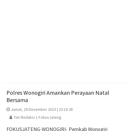
Nasyiatul Aisyiyah Dorong Kader Perempuan Muda
Mandiri di Era Digital
Jajan Lokal by Padma: Saat Restoran Memburu
Pedagang Kecil untuk Berbagi Rezeki
Polres Boyolali Salurkan 22 Tangki Air Bersih untuk
Warga Wonosegoro
Polres Wonogiri Amankan Perayaan Natal
Bersama
Jumat, 29 Desember 2023 | 23:16 38
Tim Redaksi 1 FokusJateng
FOKUSJATENG-WONOGIRI- Pemkab Wonogiri