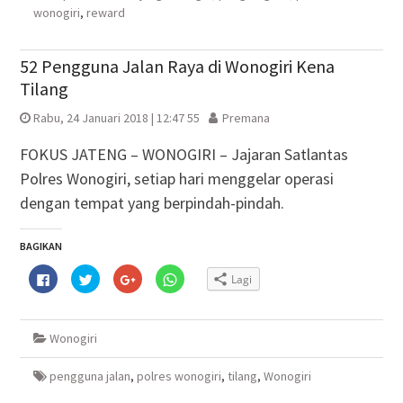
wonogiri
,
reward
52 Pengguna Jalan Raya di Wonogiri Kena
Tilang
Rabu, 24 Januari 2018 | 12:47 55
Premana
FOKUS JATENG – WONOGIRI – Jajaran Satlantas
Polres Wonogiri, setiap hari menggelar operasi
dengan tempat yang berpindah-pindah.
BAGIKAN
Klik
Klik
Klik
Klik
Lagi
untuk
untuk
untuk
untuk
membagikan
berbagi
berbagi
berbagi
di
pada
via
di
Facebook(Membuka
Twitter(Membuka
Google+
WhatsApp(Membuka
di
di
(Membuka
di
Wonogiri
jendela
jendela
di
jendela
yang
yang
jendela
yang
baru)
baru)
yang
baru)
baru)
pengguna jalan
,
polres wonogiri
,
tilang
,
Wonogiri