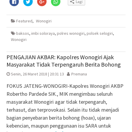
Klik
Klik
Klik
Klik
Lagi
untuk
untuk
untuk
untuk
membagikan
berbagi
berbagi
berbagi
di
pada
via
di
Facebook(Membuka
Twitter(Membuka
Google+
WhatsApp(Membuka
di
di
(Membuka
di
Featured
,
Wonogiri
jendela
jendela
di
jendela
yang
yang
jendela
yang
baru)
baru)
yang
baru)
baru)
baksos
,
imbi soloraya
,
polres wonogiri
,
polsek selogiri
,
Wonogiri
PENGAJIAN AKBAR: Kapolres Wonogiri Ajak
Masyarakat Tidak Terpengaruh Berita Bohong
Senin, 26 Maret 2018 | 20:31 13
Premana
FOKUS JATENG-WONOGIRI-Kapolres Wonogiri AKBP
Robertho Pardede SIK., MIK mengimbau seluruh
masyarakat Wonogiri agar tidak terpengaruh,
terhasut, dan terprovokasi. Selain itu tidak menjadi
bagian penyebaran berita bohong (hoax), ujaran
kebencian, maupun penggunaan isu SARA untuk